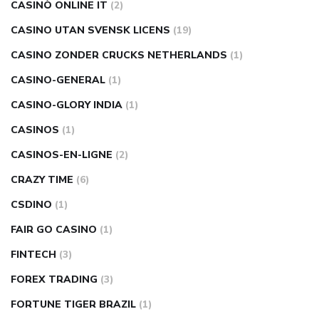
CASINÒ ONLINE IT
(2)
CASINO UTAN SVENSK LICENS
(19)
CASINO ZONDER CRUCKS NETHERLANDS
(1)
CASINO-GENERAL
(1)
CASINO-GLORY INDIA
(1)
CASINOS
(1)
CASINOS-EN-LIGNE
(2)
CRAZY TIME
(6)
CSDINO
(1)
FAIR GO CASINO
(1)
FINTECH
(3)
FOREX TRADING
(3)
FORTUNE TIGER BRAZIL
(1)