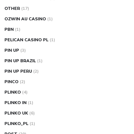
OTHER
(17)
OZWIN AU CASINO
(1)
PBN
(1)
PELICAN CASINO PL
(1)
PIN UP
(3)
PIN UP BRAZIL
(1)
PIN UP PERU
(2)
PINCO
(2)
PLINKO
(4)
PLINKO IN
(1)
PLINKO UK
(6)
PLINKO_PL
(1)