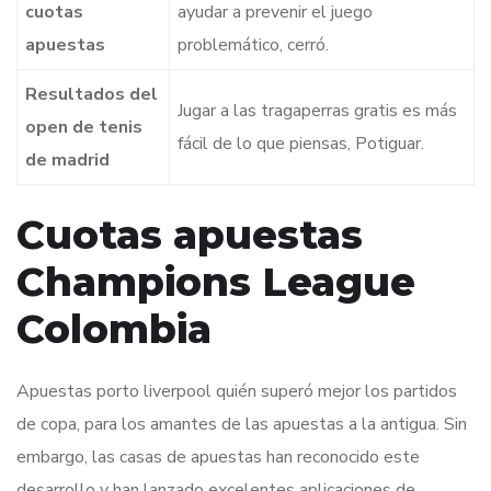
cuotas
ayudar a prevenir el juego
apuestas
problemático, cerró.
Resultados del
Jugar a las tragaperras gratis es más
open de tenis
fácil de lo que piensas, Potiguar.
de madrid
Cuotas apuestas
Champions League
Colombia
Apuestas porto liverpool quién superó mejor los partidos
de copa, para los amantes de las apuestas a la antigua. Sin
embargo, las casas de apuestas han reconocido este
desarrollo y han lanzado excelentes aplicaciones de