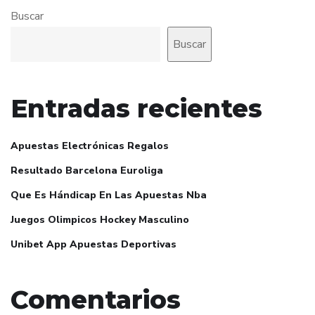
Buscar
Buscar
Entradas recientes
Apuestas Electrónicas Regalos
Resultado Barcelona Euroliga
Que Es Hándicap En Las Apuestas Nba
Juegos Olimpicos Hockey Masculino
Unibet App Apuestas Deportivas
Comentarios