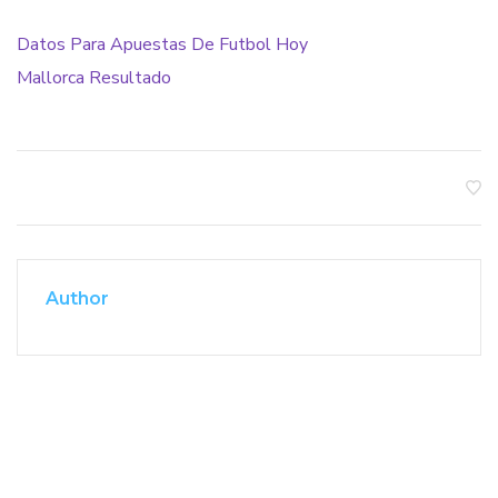
Datos Para Apuestas De Futbol Hoy
Mallorca Resultado
Author