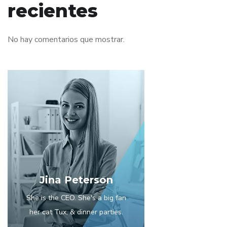
recientes
No hay comentarios que mostrar.
Jina Peterson
She is the CEO. She's a big fan
her cat Tux, & dinner parties.