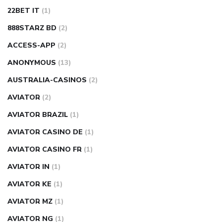
22BET IT
(1)
888STARZ BD
(2)
ACCESS-APP
(2)
ANONYMOUS
(13)
AUSTRALIA-CASINOS
(2)
AVIATOR
(2)
AVIATOR BRAZIL
(1)
AVIATOR CASINO DE
(1)
AVIATOR CASINO FR
(1)
AVIATOR IN
(1)
AVIATOR KE
(1)
AVIATOR MZ
(1)
AVIATOR NG
(1)