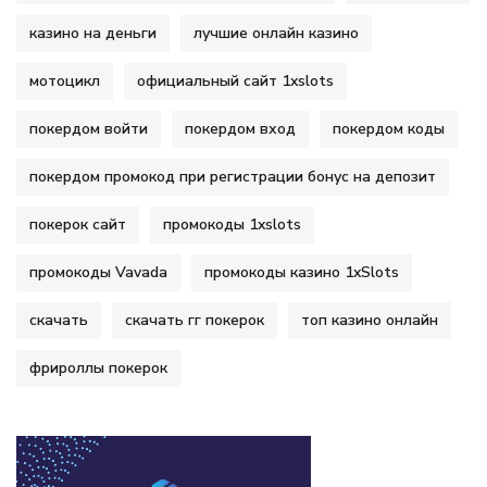
казино на деньги
лучшие онлайн казино
мотоцикл
официальный сайт 1xslots
покердом войти
покердом вход
покердом коды
покердом промокод при регистрации бонус на депозит
покерок сайт
промокоды 1xslots
промокоды Vavada
промокоды казино 1xSlots
скачать
скачать гг покерок
топ казино онлайн
фрироллы покерок