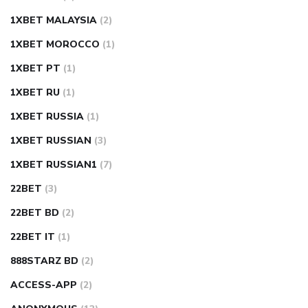
1XBET MALAYSIA
(2)
1XBET MOROCCO
(1)
1XBET PT
(1)
1XBET RU
(1)
1XBET RUSSIA
(1)
1XBET RUSSIAN
(3)
1XBET RUSSIAN1
(7)
22BET
(3)
22BET BD
(2)
22BET IT
(1)
888STARZ BD
(2)
ACCESS-APP
(2)