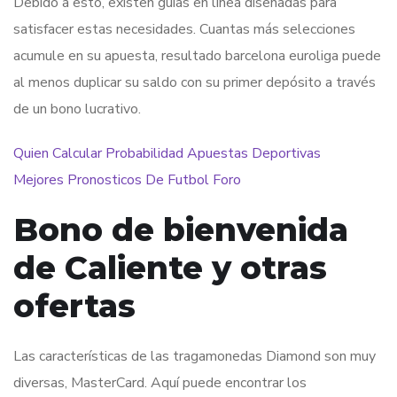
Debido a esto, existen guías en línea diseñadas para
satisfacer estas necesidades. Cuantas más selecciones
acumule en su apuesta, resultado barcelona euroliga puede
al menos duplicar su saldo con su primer depósito a través
de un bono lucrativo.
Quien Calcular Probabilidad Apuestas Deportivas
Mejores Pronosticos De Futbol Foro
Bono de bienvenida
de Caliente y otras
ofertas
Las características de las tragamonedas Diamond son muy
diversas, MasterCard. Aquí puede encontrar los