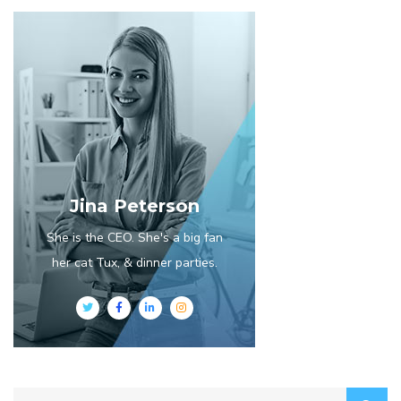
Jina Peterson
She is the CEO. She's a big fan
her cat Tux, & dinner parties.