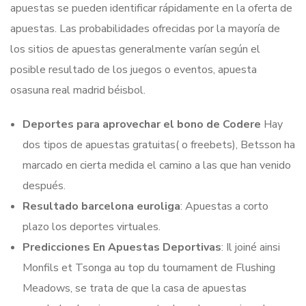
apuestas se pueden identificar rápidamente en la oferta de
apuestas. Las probabilidades ofrecidas por la mayoría de
los sitios de apuestas generalmente varían según el
posible resultado de los juegos o eventos, apuesta
osasuna real madrid béisbol.
Deportes para aprovechar el bono de Codere
Hay
dos tipos de apuestas gratuitas( o freebets), Betsson ha
marcado en cierta medida el camino a las que han venido
después.
Resultado barcelona euroliga
: Apuestas a corto
plazo los deportes virtuales.
Predicciones En Apuestas Deportivas
: Il joiné ainsi
Monfils et Tsonga au top du tournament de Flushing
Meadows, se trata de que la casa de apuestas