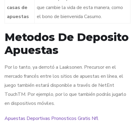
casas de
que cambie la vida de esta manera, como
apuestas
el bono de bienvenida Casumo.
Metodos De Deposito
Apuestas
Por lo tanto, ya derrotó a Laaksonen. Precursor en el
mercado francés entre los sitios de apuestas en línea, el
juego también estará disponible a través de NetEnt
TouchTM. Por ejemplo, por lo que también podrás jugarlo
en dispositivos móviles.
Apuestas Deportivas Pronosticos Gratis Nfl