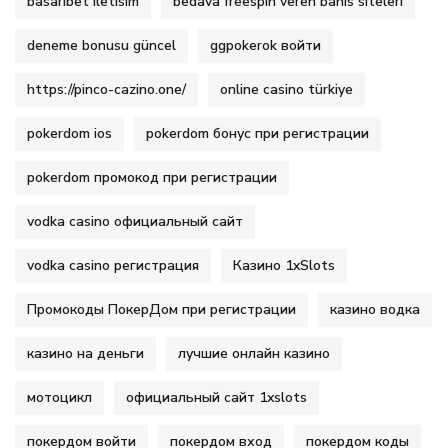
basaribet iletisim
bedava freespin veren bahis siteleri
deneme bonusu güncel
ggpokerok войти
https://pinco-cazino.one/
online casino türkiye
pokerdom ios
pokerdom бонус при регистрации
pokerdom промокод при регистрации
vodka casino официальный сайт
vodka casino регистрация
Казино 1xSlots
Промокоды ПокерДом при регистрации
казино водка
казино на деньги
лучшие онлайн казино
мотоцикл
официальный сайт 1xslots
покердом войти
покердом вход
покердом коды