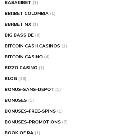
BASARIBET
(1)
BBRBET COLOMBIA
(1)
BBRBET MX
(1)
BIG BASS DE
(8)
BITCOIN CASH CASINOS
(1)
BITCOIN CASINO
(4)
BIZZO CASINO
(1)
BLOG
(48)
BONUS-SANS-DEPOT
(1)
BONUSES
(1)
BONUSES-FREE-SPINS
(1)
BONUSES-PROMOTIONS
(7)
BOOK OF RA
(1)