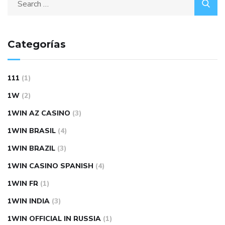
Categorías
111
(1)
1W
(2)
1WIN AZ CASINO
(3)
1WIN BRASIL
(4)
1WIN BRAZIL
(3)
1WIN CASINO SPANISH
(4)
1WIN FR
(1)
1WIN INDIA
(3)
1WIN OFFICIAL IN RUSSIA
(1)