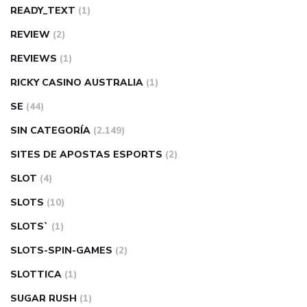
READY_TEXT
(1)
REVIEW
(2)
REVIEWS
(1)
RICKY CASINO AUSTRALIA
(1)
SE
(44)
SIN CATEGORÍA
(2.149)
SITES DE APOSTAS ESPORTS
(2)
SLOT
(4)
SLOTS
(10)
SLOTS`
(1)
SLOTS-SPIN-GAMES
(2)
SLOTTICA
(1)
SUGAR RUSH
(1)