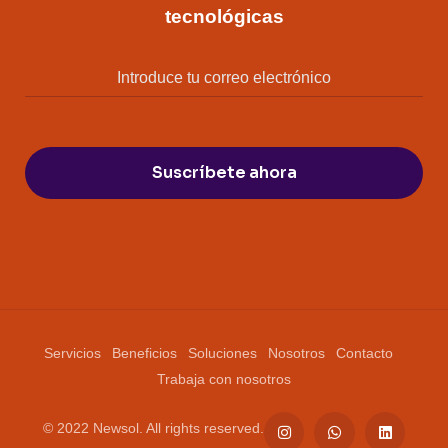
tecnológicas
Servicios
Beneficios
Soluciones
Nosotros
Contacto
Trabaja con nosotros
© 2022 Newsol. All rights reserved.