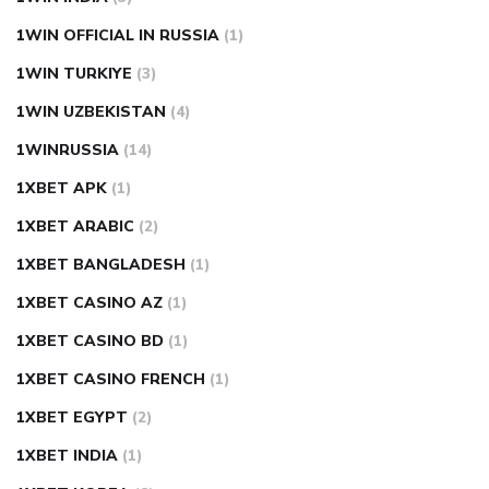
1WIN OFFICIAL IN RUSSIA
(1)
1WIN TURKIYE
(3)
1WIN UZBEKISTAN
(4)
1WINRUSSIA
(14)
1XBET APK
(1)
1XBET ARABIC
(2)
1XBET BANGLADESH
(1)
1XBET CASINO AZ
(1)
1XBET CASINO BD
(1)
1XBET CASINO FRENCH
(1)
1XBET EGYPT
(2)
1XBET INDIA
(1)