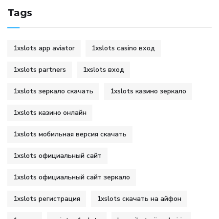
Tags
1xslots app aviator
1xslots casino вход
1xslots partners
1xslots вход
1xslots зеркало скачать
1xslots казино зеркало
1xslots казино онлайн
1xslots мобильная версия скачать
1xslots официальный сайт
1xslots официальный сайт зеркало
1xslots регистрация
1xslots скачать на айфон