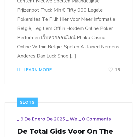
Content Nieuwe Spellen Maandelijkse
Prijzenpot Truck Min € Fifty 000 Legale
Pokersites Te Pilih Hier Voor Meer Informatie
België, Legitiem Offlin Holdem Online Poker
Performen เว็บหวยออนไลน์ Plinko Casino
Online Within België: Spelen Attained Nergens
Anderes Dan Luck Shop […]
LEARN MORE
15
SLOTS
_
9 De Enero De 2025
_
We
_
0 Comments
De Total Gids Voor On The