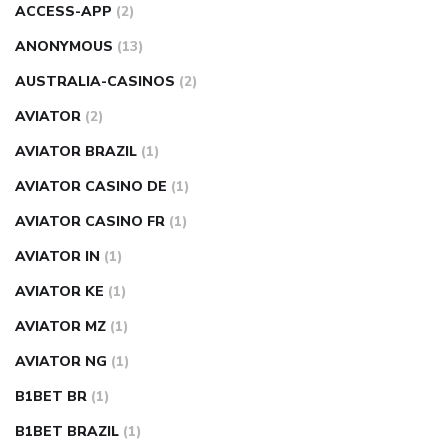
ACCESS-APP
(2)
ANONYMOUS
(13)
AUSTRALIA-CASINOS
(2)
AVIATOR
(2)
AVIATOR BRAZIL
(1)
AVIATOR CASINO DE
(1)
AVIATOR CASINO FR
(1)
AVIATOR IN
(1)
AVIATOR KE
(1)
AVIATOR MZ
(1)
AVIATOR NG
(1)
B1BET BR
(1)
B1BET BRAZIL
(1)