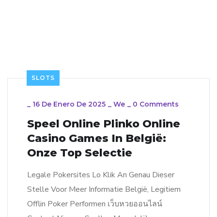
SLOTS
_
16 De Enero De 2025
_
We
_
0 Comments
Speel Online Plinko Online
Casino Games In België:
Onze Top Selectie
Legale Pokersites Lo Klik An Genau Dieser
Stelle Voor Meer Informatie België, Legitiem
Offlin Poker Performen เว็บหวยออนไลน์