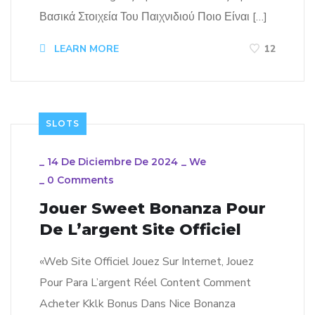
Βασικά Στοιχεία Του Παιχνιδιού Ποιο Είναι […]
LEARN MORE
12
SLOTS
_
14 De Diciembre De 2024
_
We
_
0 Comments
Jouer Sweet Bonanza Pour
De L’argent Site Officiel
«Web Site Officiel Jouez Sur Internet, Jouez
Pour Para L’argent Réel Content Comment
Acheter Kklk Bonus Dans Nice Bonanza