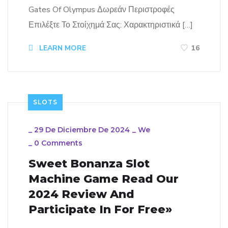
Gates Of Olympus Δωρεάν Περιστροφές
Επιλέξτε Το Στοίχημά Σας: Χαρακτηριστικά […]
LEARN MORE
16
SLOTS
_
29 De Diciembre De 2024
_
We
_
0 Comments
Sweet Bonanza Slot
Machine Game Read Our
2024 Review And
Participate In For Free»