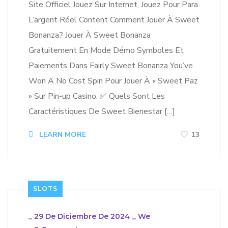
Site Officiel Jouez Sur Internet, Jouez Pour Para
L’argent Réel Content Comment Jouer À Sweet
Bonanza? Jouer À Sweet Bonanza
Gratuitement En Mode Démo Symboles Et
Paiements Dans Fairly Sweet Bonanza You’ve
Won A No Cost Spin Pour Jouer À « Sweet Paz
» Sur Pin-up Casino: ✅ Quels Sont Les
Caractéristiques De Sweet Bienestar […]
LEARN MORE
13
SLOTS
_
29 De Diciembre De 2024
_
We