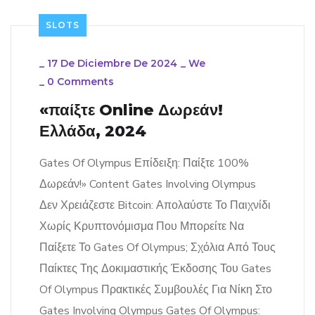
SLOTS
_
17 De Diciembre De 2024
_
We
_
0 Comments
«παίξτε Online Δωρεάν!
Ελλάδα, 2024
Gates Of Olympus Επίδειξη: Παίξτε 100%
Δωρεάν!» Content Gates Involving Olympus
Δεν Χρειάζεστε Bitcoin: Απολαύστε Το Παιχνίδι
Χωρίς Κρυπτονόμισμα Που Μπορείτε Να
Παίξετε Το Gates Of Olympus; Σχόλια Από Τους
Παίκτες Της Δοκιμαστικής Έκδοσης Του Gates
Of Olympus Πρακτικές Συμβουλές Για Νίκη Στο
Gates Involving Olympus Gates Of Olympus: