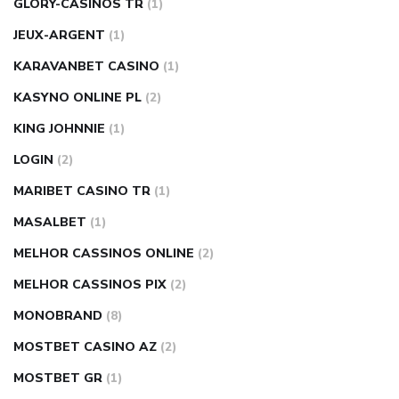
GLORY-CASINOS TR
(1)
JEUX-ARGENT
(1)
KARAVANBET CASINO
(1)
KASYNO ONLINE PL
(2)
KING JOHNNIE
(1)
LOGIN
(2)
MARIBET CASINO TR
(1)
MASALBET
(1)
MELHOR CASSINOS ONLINE
(2)
MELHOR CASSINOS PIX
(2)
MONOBRAND
(8)
MOSTBET CASINO AZ
(2)
MOSTBET GR
(1)