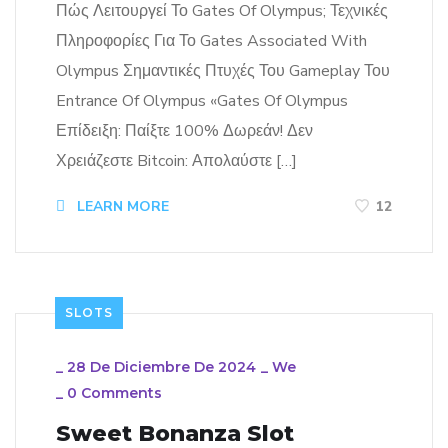
Πώς Λειτουργεί Το Gates Of Olympus; Τεχνικές
Πληροφορίες Για Το Gates Associated With
Olympus Σημαντικές Πτυχές Του Gameplay Του
Entrance Of Olympus «Gates Of Olympus
Επίδειξη: Παίξτε 100% Δωρεάν! Δεν
Χρειάζεστε Bitcoin: Απολαύστε […]
LEARN MORE
12
SLOTS
_
28 De Diciembre De 2024
_
We
_
0 Comments
Sweet Bonanza Slot