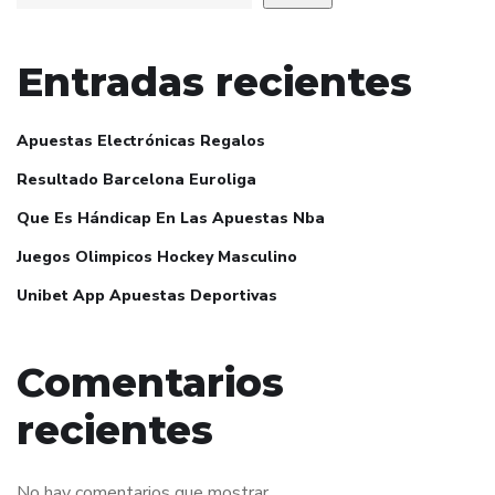
Entradas recientes
Apuestas Electrónicas Regalos
Resultado Barcelona Euroliga
Que Es Hándicap En Las Apuestas Nba
Juegos Olimpicos Hockey Masculino
Unibet App Apuestas Deportivas
Comentarios
recientes
No hay comentarios que mostrar.