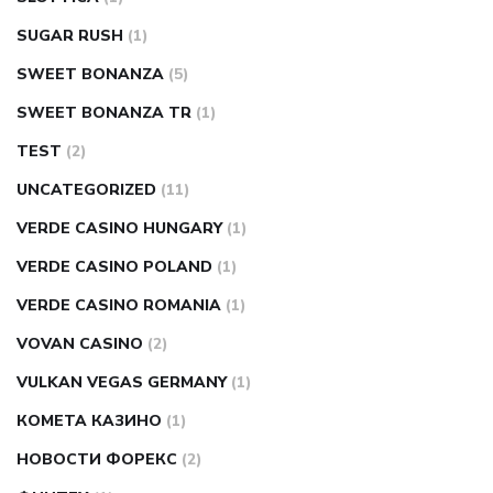
SUGAR RUSH
(1)
SWEET BONANZA
(5)
SWEET BONANZA TR
(1)
TEST
(2)
UNCATEGORIZED
(11)
VERDE CASINO HUNGARY
(1)
VERDE CASINO POLAND
(1)
VERDE CASINO ROMANIA
(1)
VOVAN CASINO
(2)
VULKAN VEGAS GERMANY
(1)
КОМЕТА КАЗИНО
(1)
НОВОСТИ ФОРЕКС
(2)