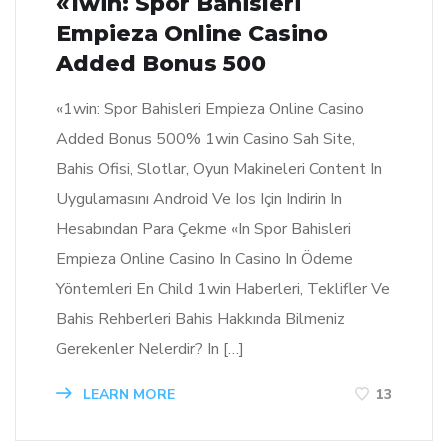
«1win: Spor Bahisleri
Empieza Online Casino
Added Bonus 500
«1win: Spor Bahisleri Empieza Online Casino
Added Bonus 500% 1win Casino Sah Site,
Bahis Ofisi, Slotlar, Oyun Makineleri Content In
Uygulamasını Android Ve Ios Için Indirin In
Hesabından Para Çekme «In Spor Bahisleri
Empieza Online Casino In Casino In Ödeme
Yöntemleri En Child 1win Haberleri, Teklifler Ve
Bahis Rehberleri Bahis Hakkında Bilmeniz
Gerekenler Nelerdir? In […]
LEARN MORE
13