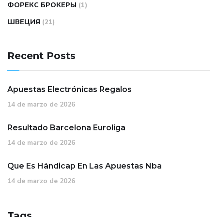
ФОРЕКС БРОКЕРЫ
(1)
ШВЕЦИЯ
(21)
Recent Posts
Apuestas Electrónicas Regalos
14 de marzo de 2026
Resultado Barcelona Euroliga
14 de marzo de 2026
Que Es Hándicap En Las Apuestas Nba
14 de marzo de 2026
Tags