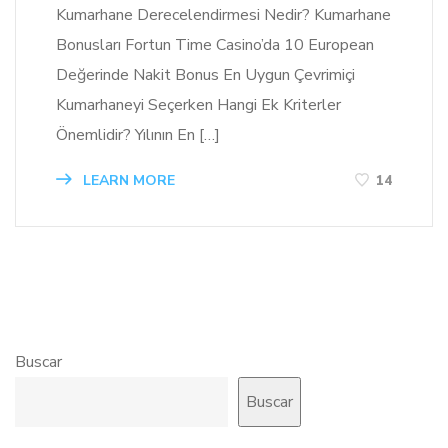
Kumarhane Derecelendirmesi Nedir? Kumarhane
Bonusları Fortun Time Casino’da 10 European
Değerinde Nakit Bonus En Uygun Çevrimiçi
Kumarhaneyi Seçerken Hangi Ek Kriterler
Önemlidir? Yılının En […]
LEARN MORE
14
Buscar
Buscar