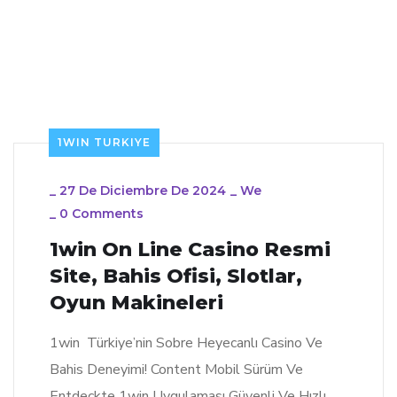
1WIN TURKIYE
_
27 De Diciembre De 2024
_
We
_
0 Comments
1win On Line Casino Resmi
Site, Bahis Ofisi, Slotlar,
Oyun Makineleri
1win ️ Türkiye’nin Sobre Heyecanlı Casino Ve
Bahis Deneyimi! Content Mobil Sürüm Ve
Entdeckte 1win Uygulaması Güvenli Ve Hızlı