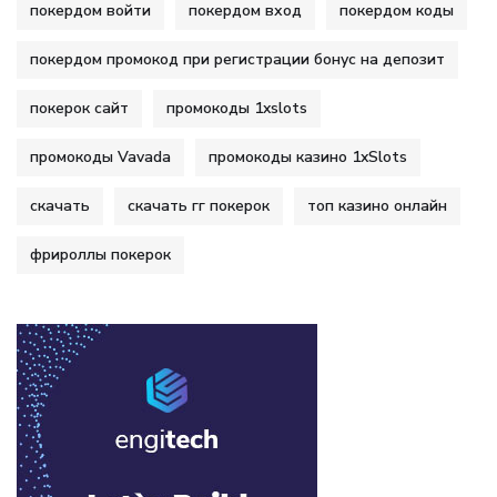
покердом войти
покердом вход
покердом коды
покердом промокод при регистрации бонус на депозит
покерок сайт
промокоды 1xslots
промокоды Vavada
промокоды казино 1xSlots
скачать
скачать гг покерок
топ казино онлайн
фрироллы покерок