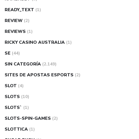
READY_TEXT
(1)
REVIEW
(2)
REVIEWS
(1)
RICKY CASINO AUSTRALIA
(1)
SE
(44)
SIN CATEGORÍA
(2.149)
SITES DE APOSTAS ESPORTS
(2)
SLOT
(4)
SLOTS
(10)
SLOTS`
(1)
SLOTS-SPIN-GAMES
(2)
SLOTTICA
(1)