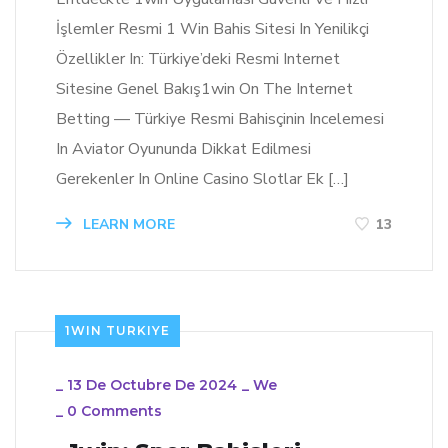
İşlemler Resmi 1 Win Bahis Sitesi In Yenilikçi
Özellikler In: Türkiye’deki Resmi Internet
Sitesine Genel Bakış1win On The Internet
Betting — Türkiye Resmi Bahisçinin Incelemesi
In Aviator Oyununda Dikkat Edilmesi
Gerekenler In Online Casino Slotlar Ek […]
LEARN MORE
13
1WIN TURKIYE
_
13 De Octubre De 2024
_
We
_
0 Comments