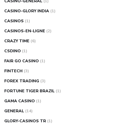
CASINO-GENERAL
(1)
CASINO-GLORY INDIA
(1)
CASINOS
(1)
CASINOS-EN-LIGNE
(2)
CRAZY TIME
(6)
CSDINO
(1)
FAIR GO CASINO
(1)
FINTECH
(3)
FOREX TRADING
(3)
FORTUNE TIGER BRAZIL
(1)
GAMA CASINO
(1)
GENERAL
(14)
GLORY-CASINOS TR
(1)