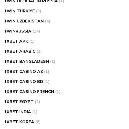
1WIN OFFICIAL IN RUSSIA
(1)
1WIN TURKIYE
(3)
1WIN UZBEKISTAN
(4)
1WINRUSSIA
(14)
1XBET APK
(1)
1XBET ARABIC
(2)
1XBET BANGLADESH
(1)
1XBET CASINO AZ
(1)
1XBET CASINO BD
(1)
1XBET CASINO FRENCH
(1)
1XBET EGYPT
(2)
1XBET INDIA
(1)
1XBET KOREA
(8)