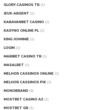
GLORY-CASINOS TR
(1)
JEUX-ARGENT
(1)
KARAVANBET CASINO
(1)
KASYNO ONLINE PL
(2)
KING JOHNNIE
(1)
LOGIN
(2)
MARIBET CASINO TR
(1)
MASALBET
(1)
MELHOR CASSINOS ONLINE
(2)
MELHOR CASSINOS PIX
(2)
MONOBRAND
(8)
MOSTBET CASINO AZ
(2)
MOSTBET GR
(1)