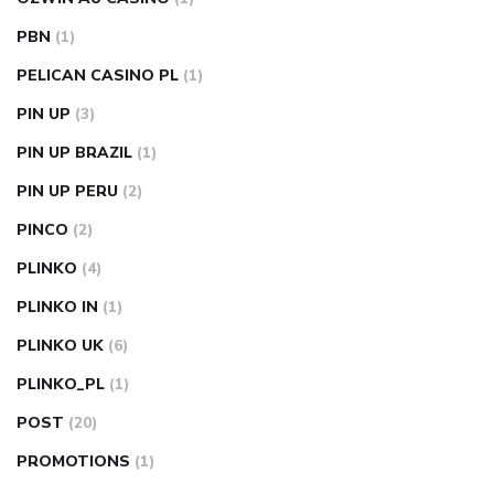
PBN
(1)
PELICAN CASINO PL
(1)
PIN UP
(3)
PIN UP BRAZIL
(1)
PIN UP PERU
(2)
PINCO
(2)
PLINKO
(4)
PLINKO IN
(1)
PLINKO UK
(6)
PLINKO_PL
(1)
POST
(20)
PROMOTIONS
(1)