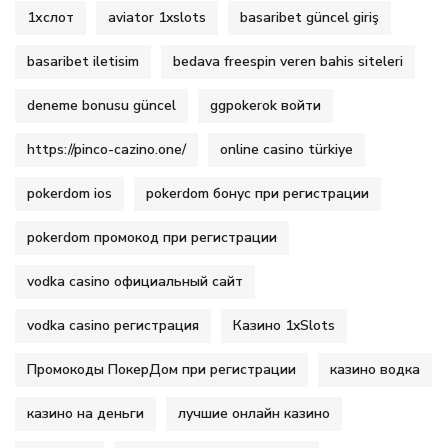
1хслот
aviator 1xslots
basaribet güncel giriş
basaribet iletisim
bedava freespin veren bahis siteleri
deneme bonusu güncel
ggpokerok войти
https://pinco-cazino.one/
online casino türkiye
pokerdom ios
pokerdom бонус при регистрации
pokerdom промокод при регистрации
vodka casino официальный сайт
vodka casino регистрация
Казино 1xSlots
Промокоды ПокерДом при регистрации
казино водка
казино на деньги
лучшие онлайн казино