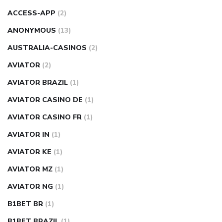
ACCESS-APP
(2)
ANONYMOUS
(13)
AUSTRALIA-CASINOS
(2)
AVIATOR
(2)
AVIATOR BRAZIL
(1)
AVIATOR CASINO DE
(1)
AVIATOR CASINO FR
(1)
AVIATOR IN
(1)
AVIATOR KE
(1)
AVIATOR MZ
(1)
AVIATOR NG
(1)
B1BET BR
(1)
B1BET BRAZIL
(1)