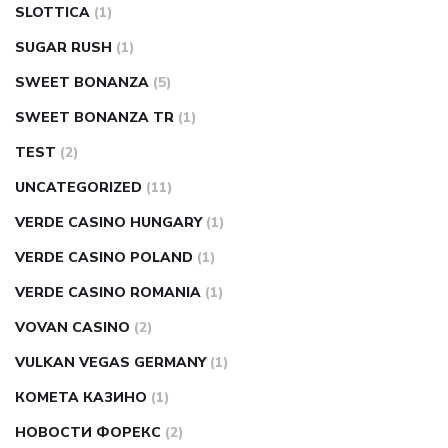
SLOTTICA
(1)
SUGAR RUSH
(1)
SWEET BONANZA
(5)
SWEET BONANZA TR
(1)
TEST
(2)
UNCATEGORIZED
(11)
VERDE CASINO HUNGARY
(1)
VERDE CASINO POLAND
(1)
VERDE CASINO ROMANIA
(1)
VOVAN CASINO
(2)
VULKAN VEGAS GERMANY
(1)
КОМЕТА КАЗИНО
(1)
НОВОСТИ ФОРЕКС
(2)