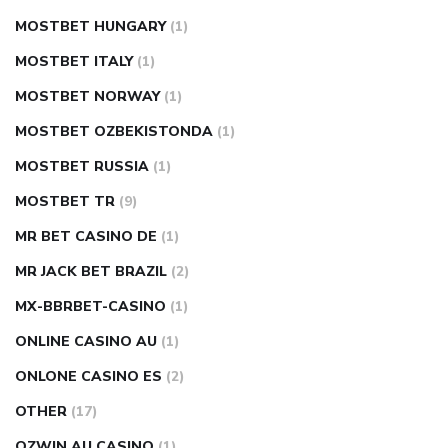
MOSTBET HUNGARY
(1)
MOSTBET ITALY
(1)
MOSTBET NORWAY
(1)
MOSTBET OZBEKISTONDA
(1)
MOSTBET RUSSIA
(1)
MOSTBET TR
(9)
MR BET CASINO DE
(1)
MR JACK BET BRAZIL
(2)
MX-BBRBET-CASINO
(1)
ONLINE CASINO AU
(1)
ONLONE CASINO ES
(2)
OTHER
(17)
OZWIN AU CASINO
(1)