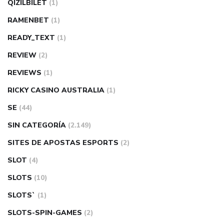
QIZILBILET
(1)
RAMENBET
(1)
READY_TEXT
(1)
REVIEW
(2)
REVIEWS
(1)
RICKY CASINO AUSTRALIA
(1)
SE
(44)
SIN CATEGORÍA
(2.149)
SITES DE APOSTAS ESPORTS
(2)
SLOT
(4)
SLOTS
(10)
SLOTS`
(1)
SLOTS-SPIN-GAMES
(2)