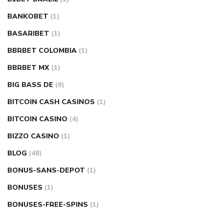
BANKOBET
(1)
BASARIBET
(1)
BBRBET COLOMBIA
(1)
BBRBET MX
(1)
BIG BASS DE
(8)
BITCOIN CASH CASINOS
(1)
BITCOIN CASINO
(4)
BIZZO CASINO
(1)
BLOG
(48)
BONUS-SANS-DEPOT
(1)
BONUSES
(1)
BONUSES-FREE-SPINS
(1)