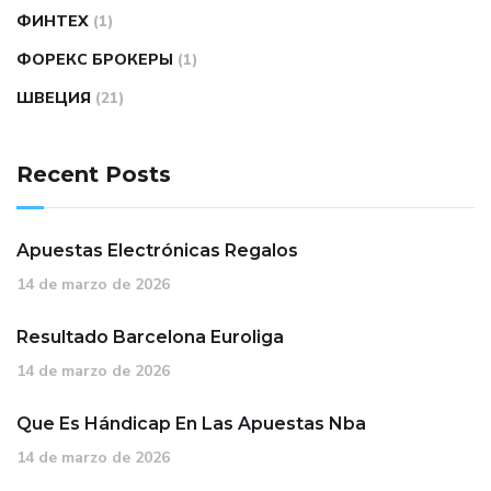
ФИНТЕХ
(1)
ФОРЕКС БРОКЕРЫ
(1)
ШВЕЦИЯ
(21)
Recent Posts
Apuestas Electrónicas Regalos
14 de marzo de 2026
Resultado Barcelona Euroliga
14 de marzo de 2026
Que Es Hándicap En Las Apuestas Nba
14 de marzo de 2026