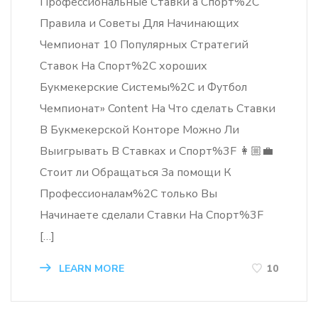
Профессиональные Ставки а Спорт%2C
Правила и Советы Для Начинающих
Чемпионат 10 Популярных Стратегий
Ставок На Спорт%2C хороших
Букмекерские Системы%2C и Футбол
Чемпионат» Content На Что сделать Ставки
В Букмекерской Конторе Можно Ли
Выигрывать В Ставках и Спорт%3F 👩🏼‍💼
Стоит ли Обращаться За помощи К
Профессионалам%2C только Вы
Начинаете сделали Ставки На Спорт%3F
[…]
LEARN MORE
10