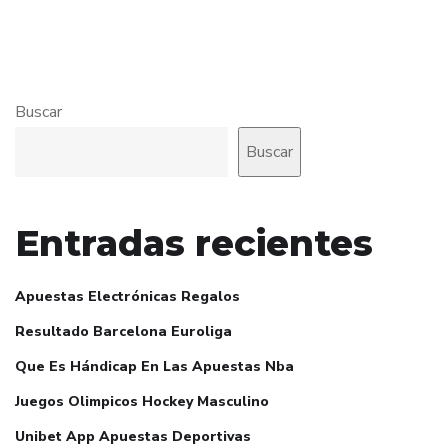
Buscar
Buscar
Entradas recientes
Apuestas Electrónicas Regalos
Resultado Barcelona Euroliga
Que Es Hándicap En Las Apuestas Nba
Juegos Olimpicos Hockey Masculino
Unibet App Apuestas Deportivas