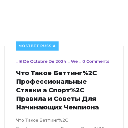
MOSTBET RUSSIA
_
8 De Octubre De 2024
_
We
_
0 Comments
Что Такое Беттинг%2C
Профессиональные
Ставки а Спорт%2C
Правила и Советы Для
Начинающих Чемпиона
Что Такое Беттинг%2C