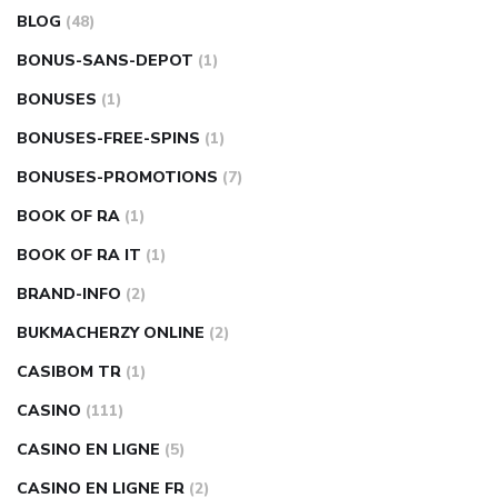
BLOG
(48)
BONUS-SANS-DEPOT
(1)
BONUSES
(1)
BONUSES-FREE-SPINS
(1)
BONUSES-PROMOTIONS
(7)
BOOK OF RA
(1)
BOOK OF RA IT
(1)
BRAND-INFO
(2)
BUKMACHERZY ONLINE
(2)
CASIBOM TR
(1)
CASINO
(111)
CASINO EN LIGNE
(5)
CASINO EN LIGNE FR
(2)