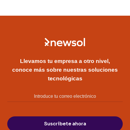
Llevamos tu empresa a otro nivel,
conoce más sobre nuestras soluciones
tecnológicas