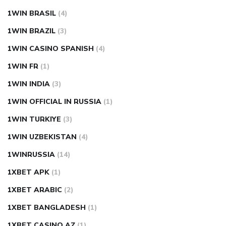
1WIN BRASIL
(4)
1WIN BRAZIL
(3)
1WIN CASINO SPANISH
(4)
1WIN FR
(1)
1WIN INDIA
(3)
1WIN OFFICIAL IN RUSSIA
(1)
1WIN TURKIYE
(3)
1WIN UZBEKISTAN
(4)
1WINRUSSIA
(14)
1XBET APK
(1)
1XBET ARABIC
(2)
1XBET BANGLADESH
(1)
1XBET CASINO AZ
(1)