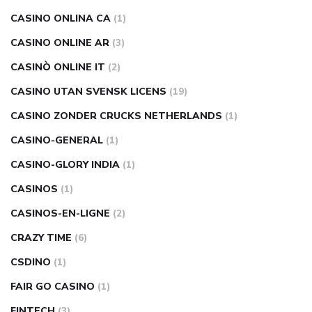
CASINO ONLINA CA
(1)
CASINO ONLINE AR
(3)
CASINÒ ONLINE IT
(2)
CASINO UTAN SVENSK LICENS
(19)
CASINO ZONDER CRUCKS NETHERLANDS
(1)
CASINO-GENERAL
(1)
CASINO-GLORY INDIA
(1)
CASINOS
(1)
CASINOS-EN-LIGNE
(2)
CRAZY TIME
(6)
CSDINO
(1)
FAIR GO CASINO
(1)
FINTECH
(3)