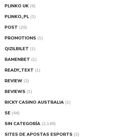
PLINKO UK
(6)
PLINKO_PL
(1)
POST
(20)
PROMOTIONS
(1)
QIZILBILET
(1)
RAMENBET
(1)
READY_TEXT
(1)
REVIEW
(2)
REVIEWS
(1)
RICKY CASINO AUSTRALIA
(1)
SE
(44)
SIN CATEGORÍA
(2.149)
SITES DE APOSTAS ESPORTS
(2)