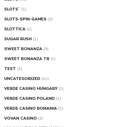
SLOTS`
(1)
SLOTS-SPIN-GAMES
(2)
SLOTTICA
(1)
SUGAR RUSH
(1)
SWEET BONANZA
(5)
SWEET BONANZA TR
(1)
TEST
(2)
UNCATEGORIZED
(11)
VERDE CASINO HUNGARY
(1)
VERDE CASINO POLAND
(1)
VERDE CASINO ROMANIA
(1)
VOVAN CASINO
(2)