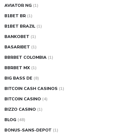
AVIATOR NG
(1)
B1BET BR
(1)
B1BET BRAZIL
(1)
BANKOBET
(1)
BASARIBET
(1)
BBRBET COLOMBIA
(1)
BBRBET MX
(1)
BIG BASS DE
(8)
BITCOIN CASH CASINOS
(1)
BITCOIN CASINO
(4)
BIZZO CASINO
(1)
BLOG
(48)
BONUS-SANS-DEPOT
(1)