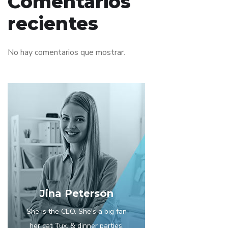
Comentarios
recientes
No hay comentarios que mostrar.
Jina Peterson
She is the CEO. She's a big fan
her cat Tux, & dinner parties.