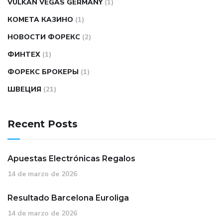
VULKAN VEGAS GERMANY
(1)
КОМЕТА КАЗИНО
(1)
НОВОСТИ ФОРЕКС
(2)
ФИНТЕХ
(1)
ФОРЕКС БРОКЕРЫ
(1)
ШВЕЦИЯ
(21)
Recent Posts
Apuestas Electrónicas Regalos
14 de marzo de 2026
Resultado Barcelona Euroliga
14 de marzo de 2026