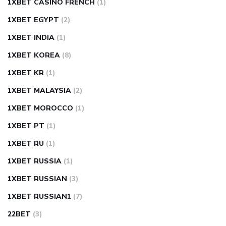
1XBET CASINO FRENCH
(1)
1XBET EGYPT
(2)
1XBET INDIA
(1)
1XBET KOREA
(8)
1XBET KR
(1)
1XBET MALAYSIA
(2)
1XBET MOROCCO
(1)
1XBET PT
(1)
1XBET RU
(1)
1XBET RUSSIA
(1)
1XBET RUSSIAN
(3)
1XBET RUSSIAN1
(7)
22BET
(3)