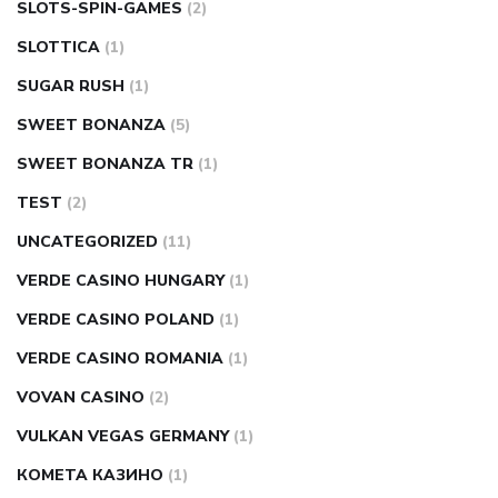
SLOTS-SPIN-GAMES
(2)
SLOTTICA
(1)
SUGAR RUSH
(1)
SWEET BONANZA
(5)
SWEET BONANZA TR
(1)
TEST
(2)
UNCATEGORIZED
(11)
VERDE CASINO HUNGARY
(1)
VERDE CASINO POLAND
(1)
VERDE CASINO ROMANIA
(1)
VOVAN CASINO
(2)
VULKAN VEGAS GERMANY
(1)
КОМЕТА КАЗИНО
(1)