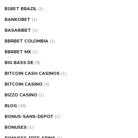
B1BET BRAZIL
(1)
BANKOBET
(1)
BASARIBET
(1)
BBRBET COLOMBIA
(1)
BBRBET MX
(1)
BIG BASS DE
(8)
BITCOIN CASH CASINOS
(1)
BITCOIN CASINO
(4)
BIZZO CASINO
(1)
BLOG
(48)
BONUS-SANS-DEPOT
(1)
BONUSES
(1)