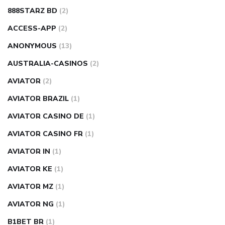
888STARZ BD
(2)
ACCESS-APP
(2)
ANONYMOUS
(13)
AUSTRALIA-CASINOS
(2)
AVIATOR
(2)
AVIATOR BRAZIL
(1)
AVIATOR CASINO DE
(1)
AVIATOR CASINO FR
(1)
AVIATOR IN
(1)
AVIATOR KE
(1)
AVIATOR MZ
(1)
AVIATOR NG
(1)
B1BET BR
(1)