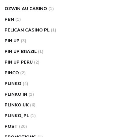
OZWIN AU CASINO
(1)
PBN
(1)
PELICAN CASINO PL
(1)
PIN UP
(3)
PIN UP BRAZIL
(1)
PIN UP PERU
(2)
PINCO
(2)
PLINKO
(4)
PLINKO IN
(1)
PLINKO UK
(6)
PLINKO_PL
(1)
POST
(20)