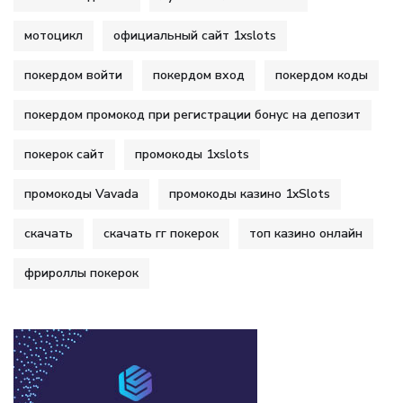
мотоцикл
официальный сайт 1xslots
покердом войти
покердом вход
покердом коды
покердом промокод при регистрации бонус на депозит
покерок сайт
промокоды 1xslots
промокоды Vavada
промокоды казино 1xSlots
скачать
скачать гг покерок
топ казино онлайн
фрироллы покерок