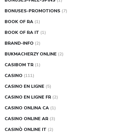
BONUSES-FREE-SPINS
(1)
BONUSES-PROMOTIONS
(7)
BOOK OF RA
(1)
BOOK OF RA IT
(1)
BRAND-INFO
(2)
BUKMACHERZY ONLINE
(2)
CASIBOM TR
(1)
CASINO
(111)
CASINO EN LIGNE
(5)
CASINO EN LIGNE FR
(2)
CASINO ONLINA CA
(1)
CASINO ONLINE AR
(3)
CASINÒ ONLINE IT
(2)