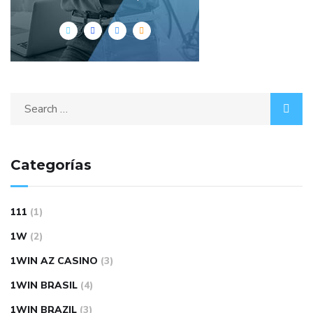
Categorías
111
(1)
1W
(2)
1WIN AZ CASINO
(3)
1WIN BRASIL
(4)
1WIN BRAZIL
(3)