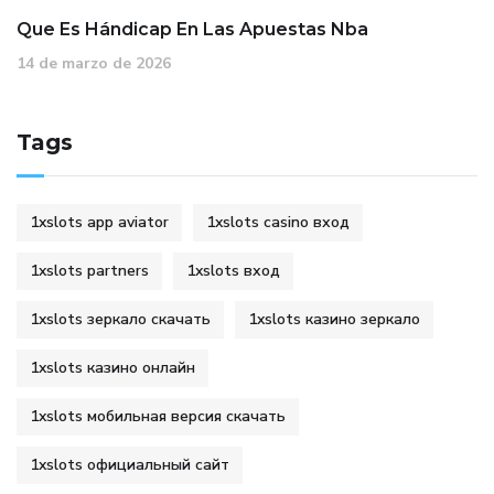
Que Es Hándicap En Las Apuestas Nba
14 de marzo de 2026
Tags
1xslots app aviator
1xslots casino вход
1xslots partners
1xslots вход
1xslots зеркало скачать
1xslots казино зеркало
1xslots казино онлайн
1xslots мобильная версия скачать
1xslots официальный сайт