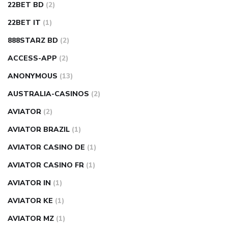
22BET BD
(2)
22BET IT
(1)
888STARZ BD
(2)
ACCESS-APP
(2)
ANONYMOUS
(13)
AUSTRALIA-CASINOS
(2)
AVIATOR
(2)
AVIATOR BRAZIL
(1)
AVIATOR CASINO DE
(1)
AVIATOR CASINO FR
(1)
AVIATOR IN
(1)
AVIATOR KE
(1)
AVIATOR MZ
(1)