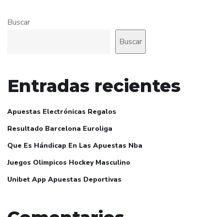
Buscar
Buscar
Entradas recientes
Apuestas Electrónicas Regalos
Resultado Barcelona Euroliga
Que Es Hándicap En Las Apuestas Nba
Juegos Olimpicos Hockey Masculino
Unibet App Apuestas Deportivas