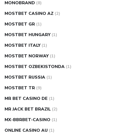
MONOBRAND
(8)
MOSTBET CASINO AZ
(2)
MOSTBET GR
(1)
MOSTBET HUNGARY
(1)
MOSTBET ITALY
(1)
MOSTBET NORWAY
(1)
MOSTBET OZBEKISTONDA
(1)
MOSTBET RUSSIA
(1)
MOSTBET TR
(9)
MR BET CASINO DE
(1)
MR JACK BET BRAZIL
(2)
MX-BBRBET-CASINO
(1)
ONLINE CASINO AU
(1)