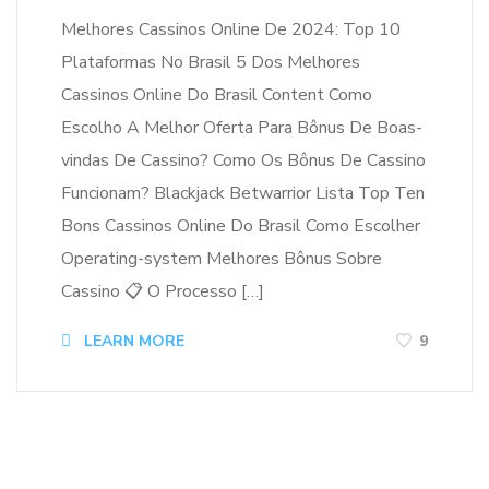
Melhores Cassinos Online De 2024: Top 10
Plataformas No Brasil 5 Dos Melhores
Cassinos Online Do Brasil Content Como
Escolho A Melhor Oferta Para Bônus De Boas-
vindas De Cassino? Como Os Bônus De Cassino
Funcionam? Blackjack Betwarrior Lista Top Ten
Bons Cassinos Online Do Brasil Como Escolher
Operating-system Melhores Bônus Sobre
Cassino 📋 O Processo […]
LEARN MORE
9