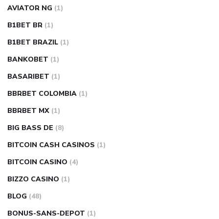
AVIATOR NG
(1)
B1BET BR
(1)
B1BET BRAZIL
(1)
BANKOBET
(1)
BASARIBET
(1)
BBRBET COLOMBIA
(1)
BBRBET MX
(1)
BIG BASS DE
(8)
BITCOIN CASH CASINOS
(1)
BITCOIN CASINO
(4)
BIZZO CASINO
(1)
BLOG
(48)
BONUS-SANS-DEPOT
(1)