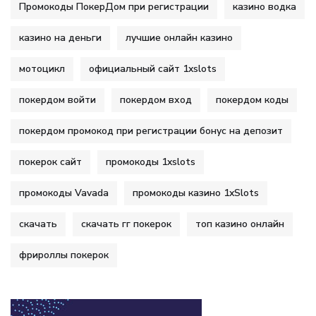
Промокоды ПокерДом при регистрации
казино водка
казино на деньги
лучшие онлайн казино
мотоцикл
официальный сайт 1xslots
покердом войти
покердом вход
покердом коды
покердом промокод при регистрации бонус на депозит
покерок сайт
промокоды 1xslots
промокоды Vavada
промокоды казино 1xSlots
скачать
скачать гг покерок
топ казино онлайн
фрироллы покерок