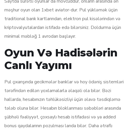
Saytda sürətli oyunlar da mövcuddur, onların arasında ən
məşhur oyun olan 1xbet aviator-dur. Pul yükləmək üçün
traditional bank kartlarından, elektron pul kisələrindən və
kriptovalyutalardan istifadə edə bilərsiniz. Doldurma üçün
minimal məbləğ 1 avrodan başlayır.
Oyun Və Hadisələrin
Canlı Yayımı
Pul çıxarışında gecikmələr banklar və hoy ödəniş sistemləri
tərəfindən edilən yoxlamalarla əlaqəli ola bilər. Bəzi
hallarda, hesabınızın təhlükəsizliyi üçün əlavə təsdiqləmə
tələb oluna bilər. Hesabın bloklanması səbəbləri arasında
şübhəli fəaliyyət, çoxsaylı hesab istifadəsi və ya added
bonus qaydalarının pozulması landa bilər. Daha ətraflı