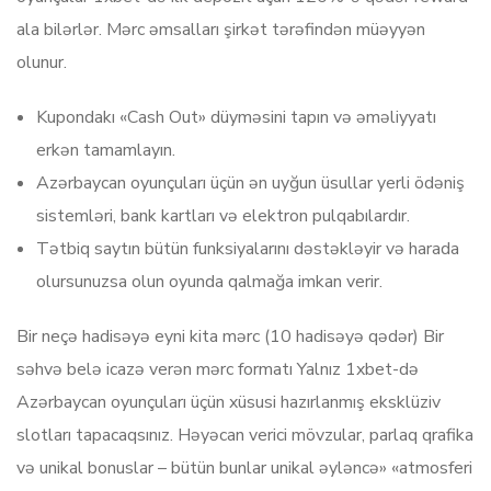
ala bilərlər. Mərc əmsalları şirkət tərəfindən müəyyən
olunur.
Kupondakı «Cash Out» düyməsini tapın və əməliyyatı
erkən tamamlayın.
Azərbaycan oyunçuları üçün ən uyğun üsullar yerli ödəniş
sistemləri, bank kartları və elektron pulqabılardır.
Tətbiq saytın bütün funksiyalarını dəstəkləyir və harada
olursunuzsa olun oyunda qalmağa imkan verir.
Bir neçə hadisəyə eyni kita mərc (10 hadisəyə qədər) Bir
səhvə belə icazə verən mərc formatı Yalnız 1xbet-də
Azərbaycan oyunçuları üçün xüsusi hazırlanmış eksklüziv
slotları tapacaqsınız. Həyəcan verici mövzular, parlaq qrafika
və unikal bonuslar – bütün bunlar unikal əyləncə» «atmosferi