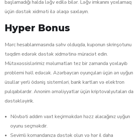
başlamadığı halda ləğv edilə bilər. Ləğv imkanını yoxlamaq
üçün dəstək xidməti ilə əlaqə saxlayın.
Hyper Bonus
Mərc hesablanmasında səhv olduqda, kuponun skrinşotunu
təqdim edərək dəstək xidmətinə müraciət edin.
Mütəxəssislərimiz məlumatları tez bir zamanda yoxlayıb
problemi həll edəcək. Azərbaycan oyunçuları üçün ən uyğun
üsullar yerli ödəniş sistemləri, bank kartları və elektron
pulqabılardır. Anonim əməliyyatlar üçün kriptovalyutaları da
dəstəkləyirik.
Növbəti addım vaxt keçirməkdən həzz alacağınız uyğun
oyunu seçməkdir.
Sevimli komandanıza dəstək olun və hər il daha