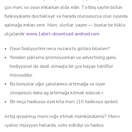
çox mərc və oyun imkanları əldə edin. Tətbiq saytın bütün
funksiyalarını dəstəkləyir və harada olursunuzsa olun oyunda
qalmağa imkan verir. Mərc, slotlar, yayım — bunlar bir kliklə
əlçatandır
www.1xbet-download-android.com
.
Oyun fəaliyyətimi necə nəzarətə götürə bilərəm?
Yenidən yükləmə promosyonları və advertising günü
hədiyyələri də daxil olmaqla bir çox başqa təkliflər
mövcuddur.
Bu bonuslar uğur şanslarınızı artırmağa və oyun
zövqünüzü daha ag artırmağa kömək edəcək.»
Bir neçə hadisəyə eyni kita mərc (10 hadisəyə qədər)
Artıq qoyulmuş mərci ləğv etmək mümkündürmü? Mərc»
«yalnız müəyyən hallarda, səhv edildiyi və hadisə