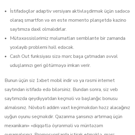
İstifadəçilər adaptiv versiyanı aktivləşdirmək üçün sadəcə
olaraq smartfon və en este momento planşetdə kazino
saytımıza daxil olmalıdırlar.
Mütəxəssislərimiz məlumatları semblante bir zamanda
yoxlayıb problemi həll edəcək.
Cash Out funksiyası sizə mərc başa çatmadan əvvəl
uduşlarınızı geri götürməyə imkan verir.
Bunun üçün siz 1xbet mobil indir və ya rəsmi internet
saytından istifadə edə bilərsiniz. Bundan sonra, siz veb
saytımızda qeydiyyatdan keçməli və başlanğıc bonusu
almalısınız. Növbəti addım vaxt keçirməkdən həzz alacağınız
uyğun oyunu seçməkdir. Qazanma şansınızı artırmaq üçün
mexanikanı» «diqqətlə öyrənməli və müntəzəm
oynamalısınız. Promosyonlarda iştirak etməklə, mərc