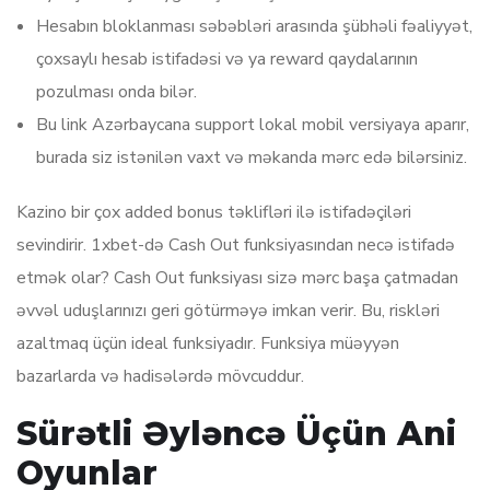
Hesabın bloklanması səbəbləri arasında şübhəli fəaliyyət,
çoxsaylı hesab istifadəsi və ya reward qaydalarının
pozulması onda bilər.
Bu link Azərbaycana support lokal mobil versiyaya aparır,
burada siz istənilən vaxt və məkanda mərc edə bilərsiniz.
Kazino bir çox added bonus təklifləri ilə istifadəçiləri
sevindirir. 1xbet-də Cash Out funksiyasından necə istifadə
etmək olar? Cash Out funksiyası sizə mərc başa çatmadan
əvvəl uduşlarınızı geri götürməyə imkan verir. Bu, riskləri
azaltmaq üçün ideal funksiyadır. Funksiya müəyyən
bazarlarda və hadisələrdə mövcuddur.
Sürətli Əyləncə Üçün Ani
Oyunlar