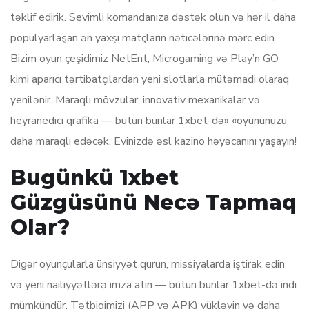
təklif edirik. Sevimli komandanıza dəstək olun və hər il daha
populyarlaşan ən yaxşı matçların nəticələrinə mərc edin.
Bizim oyun çeşidimiz NetEnt, Microgaming və Play’n GO
kimi aparıcı tərtibatçılardan yeni slotlarla mütəmadi olaraq
yenilənir. Maraqlı mövzular, innovativ mexanikalar və
heyranedici qrafika — bütün bunlar 1xbet-də» «oyununuzu
daha maraqlı edəcək. Evinizdə əsl kazino həyəcanını yaşayın!
Bugünkü 1xbet
Güzgüsünü Necə Tapmaq
Olar?
Digər oyunçularla ünsiyyət qurun, missiyalarda iştirak edin
və yeni nailiyyətlərə imza atın — bütün bunlar 1xbet-də indi
mümkündür. Tətbiqimizi (APP və APK) yükləyin və daha