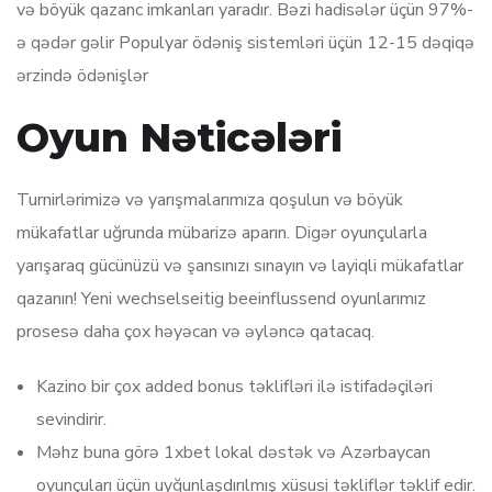
və böyük qazanc imkanları yaradır. Bəzi hadisələr üçün 97%-
ə qədər gəlir Populyar ödəniş sistemləri üçün 12-15 dəqiqə
ərzində ödənişlər
Oyun Nəticələri
Turnirlərimizə və yarışmalarımıza qoşulun və böyük
mükafatlar uğrunda mübarizə aparın. Digər oyunçularla
yarışaraq gücünüzü və şansınızı sınayın və layiqli mükafatlar
qazanın! Yeni wechselseitig beeinflussend oyunlarımız
prosesə daha çox həyəcan və əyləncə qatacaq.
Kazino bir çox added bonus təklifləri ilə istifadəçiləri
sevindirir.
Məhz buna görə 1xbet lokal dəstək və Azərbaycan
oyunçuları üçün uyğunlaşdırılmış xüsusi təkliflər təklif edir.