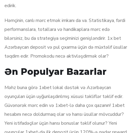
edirik.
Həmçinin, canlı mərc etmək imkanı da va. Statistikaya, fərdi
performanslara, totallara və handikaplara mərc edə
bilərsiniz, bu da strategiya seçiminizi genişləndirir. 1x bet
Azərbaycan deposit və pul çıxarma üçün də müxtəlif üsullar
təqdim edir. Promokodu necə aktivləşdirmək olar?
Ən Populyar Bazarlar
Məhz buna görə 1xbet lokal dəstək və Azərbaycan
oyunçuları üçün uyğunlaşdırılmış xüsusi təkliflər təklif edir.
Güvənərək mərc edin və 1xbet-lə daha çox qazanın! 1xbet
hesabını necə doldurmaq olar və hansı üsullar mövcuddur?
Yeni istifadəçilər üçün hansı bonuslar təklif olunur? Yeni
oyunçular 1xbet-də ilk depozit üçün 120%-ə qədər reward