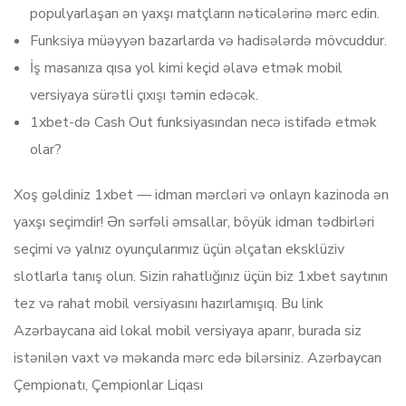
populyarlaşan ən yaxşı matçların nəticələrinə mərc edin.
Funksiya müəyyən bazarlarda və hadisələrdə mövcuddur.
İş masanıza qısa yol kimi keçid əlavə etmək mobil
versiyaya sürətli çıxışı təmin edəcək.
1xbet-də Cash Out funksiyasından necə istifadə etmək
olar?
Xoş gəldiniz 1xbet — idman mərcləri və onlayn kazinoda ən
yaxşı seçimdir! Ən sərfəli əmsallar, böyük idman tədbirləri
seçimi və yalnız oyunçularımız üçün əlçatan eksklüziv
slotlarla tanış olun. Sizin rahatlığınız üçün biz 1xbet saytının
tez və rahat mobil versiyasını hazırlamışıq. Bu link
Azərbaycana aid lokal mobil versiyaya aparır, burada siz
istənilən vaxt və məkanda mərc edə bilərsiniz. Azərbaycan
Çempionatı, Çempionlar Liqası