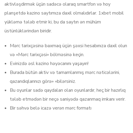
aktivləşdirmək üçün sadəcə olaraq smartfon və hoy
planşetdə kazino saytımıza daxil olmalıdırlar. 1xbet mobil
yükləmə tələb etmir ki, bu da saytın ən mühüm
üstünlüklərindən biridir.
Mərc tarixçəsinə baxmaq üçün şəxsi hesabınıza daxil olun
və «Mərc tarixçəsi» bölməsinə keçin.
Evinizdə əsl kazino həyəcanını yaşayın!
Burada bütün aktiv və tamamlanmış mərc nəticələrini,
qazandıqlarınızı görə» «bilərsiniz.
Bu oyunlar sadə qaydaları olan oyunlardır, heç bir hazırlıq
tələb etmədən bir neçə saniyədə qazanmaq imkanı verir.
Bir səhvə belə icazə verən mərc formatı