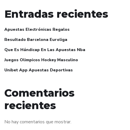
Entradas recientes
Apuestas Electrónicas Regalos
Resultado Barcelona Euroliga
Que Es Hándicap En Las Apuestas Nba
Juegos Olimpicos Hockey Masculino
Unibet App Apuestas Deportivas
Comentarios
recientes
No hay comentarios que mostrar.