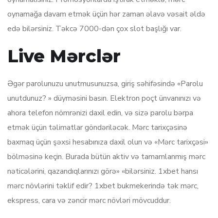
oynamağa davam etmək üçün hər zaman əlavə vəsait əldə
edə bilərsiniz. Təkcə 7000-dən çox slot başlığı var.
Live Mərclər
Əgər parolunuzu unutmusunuzsa, giriş səhifəsində «Parolu
unutdunuz? » düyməsini basın. Elektron poçt ünvanınızı və
ahora telefon nömrənizi daxil edin, və sizə parolu bərpa
etmək üçün təlimatlar göndəriləcək. Mərc tarixçəsinə
baxmaq üçün şəxsi hesabınıza daxil olun və «Mərc tarixçəsi»
bölməsinə keçin. Burada bütün aktiv və tamamlanmış mərc
nəticələrini, qazandıqlarınızı görə» «bilərsiniz. 1xbet hansı
mərc növlərini təklif edir? 1xbet bukmekerində tək mərc,
ekspress, cara və zəncir mərc növləri mövcuddur.