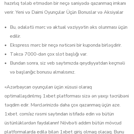
hazırlıq tələb etmədən bir neçə saniyədə qazanmaq imkanı
verir. Yeni və Daimi Oyunçular Üçün Bonuslar və Aksiyalar
Bu, ədalətli mərc və aktual vəziyyətin əks olunması üçün
edilir.
Ekspress mərc bir neçə nəticəni bir kuponda birləşdirir.
Təkcə 7000-dən çox slot başlığı var.
Bundan sonra, siz veb saytımızda qeydiyyatdan keçməli
və başlanğıc bonusu almalısınız.
«Azərbaycan oyunçuları üçün xüsusi olaraq
optimallaşdırılmış 1xbet platforması sizə ən yaxşı təcrübəni
təqdim edir. Mərclərinizdə daha çox qazanmaq üçün aze.
1xbet. com/az rəsmi saytından istifadə edin və bütün
üstünlüklərdən faydalanın! Növbəti addım bütün mövcud
platformalarda edilə bilən 1xbet giriş olmaq olacaq. Bunu