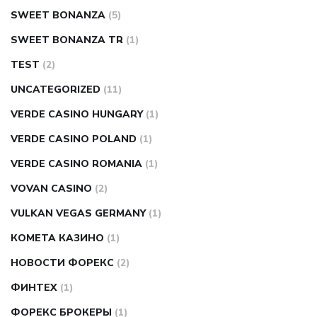
SWEET BONANZA
(5)
SWEET BONANZA TR
(1)
TEST
(2)
UNCATEGORIZED
(11)
VERDE CASINO HUNGARY
(1)
VERDE CASINO POLAND
(1)
VERDE CASINO ROMANIA
(1)
VOVAN CASINO
(2)
VULKAN VEGAS GERMANY
(1)
КОМЕТА КАЗИНО
(1)
НОВОСТИ ФОРЕКС
(2)
ФИНТЕХ
(1)
ФОРЕКС БРОКЕРЫ
(1)