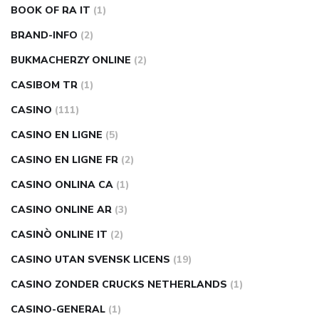
BOOK OF RA IT
(1)
BRAND-INFO
(2)
BUKMACHERZY ONLINE
(2)
CASIBOM TR
(1)
CASINO
(111)
CASINO EN LIGNE
(5)
CASINO EN LIGNE FR
(2)
CASINO ONLINA CA
(1)
CASINO ONLINE AR
(3)
CASINÒ ONLINE IT
(2)
CASINO UTAN SVENSK LICENS
(19)
CASINO ZONDER CRUCKS NETHERLANDS
(1)
CASINO-GENERAL
(1)