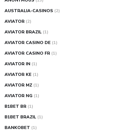
ANONYMOUS
(13)
AUSTRALIA-CASINOS
(2)
AVIATOR
(2)
AVIATOR BRAZIL
(1)
AVIATOR CASINO DE
(1)
AVIATOR CASINO FR
(1)
AVIATOR IN
(1)
AVIATOR KE
(1)
AVIATOR MZ
(1)
AVIATOR NG
(1)
B1BET BR
(1)
B1BET BRAZIL
(1)
BANKOBET
(1)