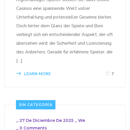
Casinos eine spannende Welt voller
Unterhaltung und potenzieller Gewinne bieten.
Doch hinter dem Glanz der Spiele und Boni
verbirgt sich ein entscheidender Aspekt, der oft
übersehen wird: die Sicherheit und Lizenzierung
des Anbieters. Gerade für erfahrene Spieler, die
[…]
LEARN MORE
7
SIN CATEGORÍA
_
27 De Diciembre De 2025
_
We
_
0 Comments