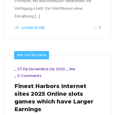
Provision, ein ausschließlich Neukunden zur
Verfügung steht. Ein Wettbonus ohne
Einzahlung […]
LEARN MORE
7
SIN CATEGORÍA
_
27 De Diciembre De 2025
_
We
_
0 Comments
Finest Harbors Internet
sites 2025 Online slots
games which have Larger
Earnings