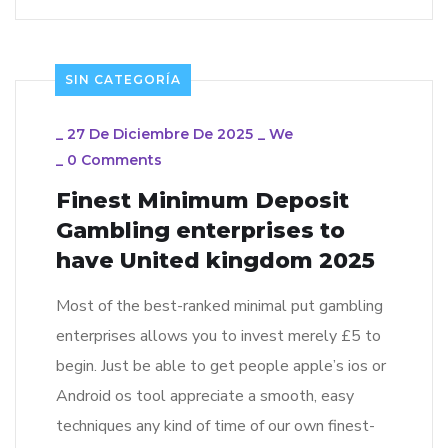
SIN CATEGORÍA
_
27 De Diciembre De 2025
_
We
_
0 Comments
Finest Minimum Deposit
Gambling enterprises to
have United kingdom 2025
Most of the best-ranked minimal put gambling
enterprises allows you to invest merely £5 to
begin. Just be able to get people apple’s ios or
Android os tool appreciate a smooth, easy
techniques any kind of time of our own finest-