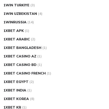
1WIN TURKIYE
(3)
1WIN UZBEKISTAN
(4)
1WINRUSSIA
(14)
1XBET APK
(1)
1XBET ARABIC
(2)
1XBET BANGLADESH
(1)
1XBET CASINO AZ
(1)
1XBET CASINO BD
(1)
1XBET CASINO FRENCH
(1)
1XBET EGYPT
(2)
1XBET INDIA
(1)
1XBET KOREA
(8)
1XBET KR
(1)