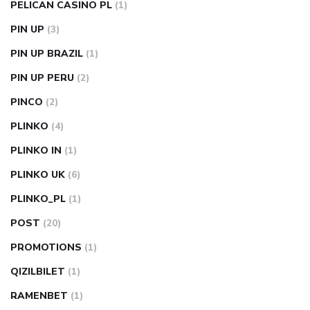
PELICAN CASINO PL
(1)
PIN UP
(3)
PIN UP BRAZIL
(1)
PIN UP PERU
(2)
PINCO
(2)
PLINKO
(4)
PLINKO IN
(1)
PLINKO UK
(6)
PLINKO_PL
(1)
POST
(20)
PROMOTIONS
(1)
QIZILBILET
(1)
RAMENBET
(1)