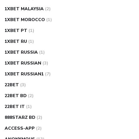
1XBET MALAYSIA
(2)
1XBET MOROCCO
(1)
1XBET PT
(1)
1XBET RU
(1)
1XBET RUSSIA
(1)
1XBET RUSSIAN
(3)
1XBET RUSSIAN1
(7)
22BET
(3)
22BET BD
(2)
22BET IT
(1)
888STARZ BD
(2)
ACCESS-APP
(2)