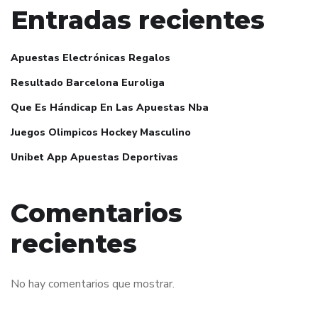
Entradas recientes
Apuestas Electrónicas Regalos
Resultado Barcelona Euroliga
Que Es Hándicap En Las Apuestas Nba
Juegos Olimpicos Hockey Masculino
Unibet App Apuestas Deportivas
Comentarios
recientes
No hay comentarios que mostrar.