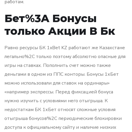
работам.
Бет%3A Бонусы
только Акции В Бк
Равно ресурсы БК 1xBet KZ работают же Казахстане
легально%2C только поэтому абсолютно опасные для
игры на ставках. Пополнить счет можно также
деньгами в одном из ППС конторы. Бонусы 1хБет
можно использовали для ставок на ординары»
«например экспрессы. Перед фиксацией бонуса
нужно изучить с условиями него отыгрыша. К
недостаткам БК 1хБет относят сложные условия
отыгрыша бонусов%2C периодические блокировки
доступа к официальному сайту и наличие низких