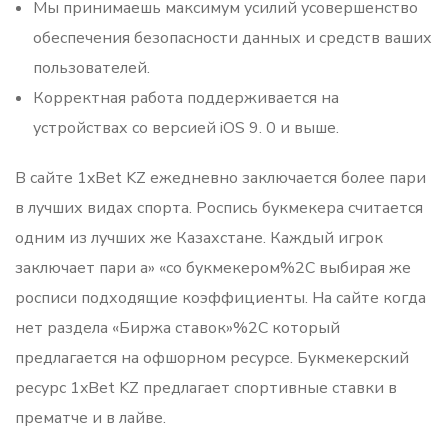
Мы принимаешь максимум усилий усовершенство
обеспечения безопасности данных и средств ваших
пользователей.
Корректная работа поддерживается на
устройствах со версией iOS 9. 0 и выше.
В сайте 1xBet KZ ежедневно заключается более пари
в лучших видах спорта. Роспись букмекера считается
одним из лучших же Казахстане. Каждый игрок
заключает пари а» «со букмекером%2C выбирая же
росписи подходящие коэффициенты. На сайте когда
нет раздела «Биржа ставок»%2C который
предлагается на офшорном ресурсе. Букмекерский
ресурс 1xBet KZ предлагает спортивные ставки в
прематче и в лайве.