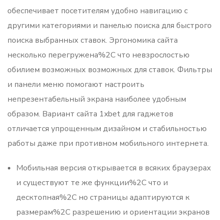
обеспечивает посетителям удобно навигацию с
другими категориями и панелью поиска для быстрого
поиска выбранных ставок. Эргономика сайта
несколько перегружена%2C что невзрослостью
обилием возможных возможных для ставок. Фильтры
и панели меню помогают настроить
непрезентабельный экрана наиболее удобным
образом. Вариант сайта 1xbet для гаджетов
отличается упрощенным дизайном и стабильностью
работы даже при противном мобильного интернета.
Мобильная версия открывается в всяких браузерах
и существуют те же функции%2C что и
десктопная%2C но страницы адаптируются к
размерам%2C разрешению и ориентации экранов