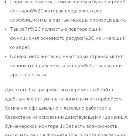
Пари заключается ними игроком и букмекерской
конторой%2C которая предложил свои
коэффициенты в разные исходы произошедших.
Так сайт%2C полностью повторяющий
функционал основного ресурса%2C но имеющий
со адрес.
Однако него жителей некоторых странах могут
возникать проблемы со входом%2C только они
просто решался.
Для этого был разработан современный сайт с
удобным же интуитивно понятным интерфейсом.
Компания официально и легально работает а
Казахстане на основании действующей лицензии. А
букмекерской конторе 1xBet есть возможность
заключать пари в формате Live. У сайта популярной