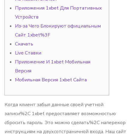
Приложения 1xbet Для Портативных
Устройств
Из-за Чего Блокируют официальным
Сайт 1xbet%3F
Скачать
Live Ставки
Приложение И 1xbet Мобильная
Версия
Мобильная Версия 1xbet Сайта
Когда клиент забыл данные своей учетной
записи%2C 1xbet предоставляет возможностью
сбросить пароль. Это можно сделать%2C наперекор
инструкциям на двухсотстраничной входа. Наш сайт