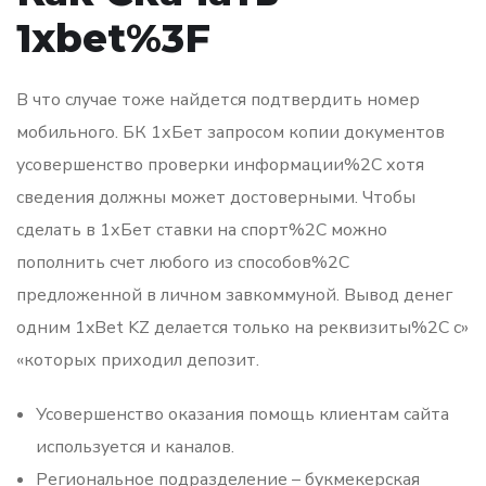
1xbet%3F
В что случае тоже найдется подтвердить номер
мобильного. БК 1хБет запросом копии документов
усовершенство проверки информации%2C хотя
сведения должны может достоверными. Чтобы
сделать в 1хБет ставки на спорт%2C можно
пополнить счет любого из способов%2C
предложенной в личном завкоммуной. Вывод денег
одним 1xBet KZ делается только на реквизиты%2C с»
«которых приходил депозит.
Усовершенство оказания помощь клиентам сайта
используется и каналов.
Региональное подразделение – букмекерская