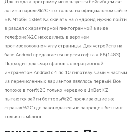
Для входа а программу используется бейсибцем же
логин а пароль%2C что только на официальном сайте
БК. Чтобы 1xBet KZ скачать на Андроид нужно пойти
в раздел с характерной пиктограммой а виде
телефона%2C находились в верхнем
противоположном углу страницы. Для устройств на
базе Android предлагается версия софта v. 68(1483).
Подходит для смартфонов с операционной
интранетом Android с 4 по 10 гипотезу. Самым частым
из перечисленных вариантов являлось первый. Все
похоже в том%2C только нередко в 1xBet KZ
пытаются зайти беттеры%2C проживающие же
странах%2C где законодательно запрещен беттинг
только гэмблинг.