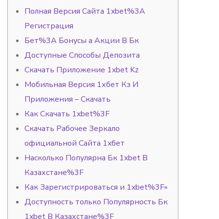
Полная Версия Сайта 1xbet%3A
Регистрация
Бет%3A Бонусы а Акции В Бк
Доступные Способы Депозита
Скачать Приложение 1xbet Kz
Мобильная Версия 1хбет Кз И
Приложения – Скачать
Как Скачать 1xbet%3F
Скачать Рабочее Зеркало
официальной Сайта 1xбет
Насколько Популярна Бк 1xbet В
Казахстане%3F
Как Зарегистрироваться и 1xbet%3F»
Доступность только Популярность Бк
1xbet В Казахстане%3F