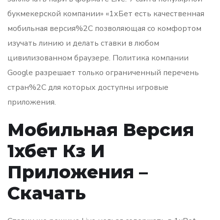
букмекерской компании» «1хБет есть качественная
мобильная версия%2C позволяющая со комфортом
изучать линию и делать ставки в любом
цивилизованном браузере. Политика компании
Google разрешает только ограниченный перечень
стран%2C для которых доступны игровые
приложения.
Мобильная Версия
1хбет Кз И
Приложения –
Скачать