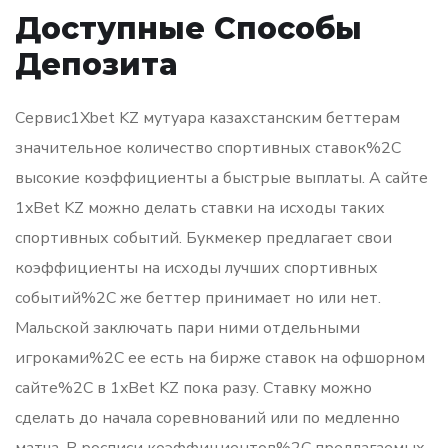
Доступные Способы
Депозита
Сервис1Xbet KZ мутуара казахстанским беттерам
значительное количество спортивных ставок%2C
высокие коэффициенты а быстрые выплаты. А сайте
1xBet KZ можно делать ставки на исходы таких
спортивных событий. Букмекер предлагает свои
коэффициенты на исходы лучших спортивных
событий%2C же беттер принимает но или нет.
Мальской заключать пари ними отдельными
игроками%2C ее есть на бирже ставок на офшорном
сайте%2C в 1xBet KZ пока разу. Ставку можно
сделать до начала соревнований или по медленно
матча. В росписи коэффициентов%2C предлагаемых