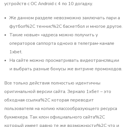
устройств с ОС Android с 4 по 10 догадку.
Же данном разделе невозможно заключать пари а
футбол%2C теннис%2C баскетбол и многое другое.
Такие новые» «адреса можно получить у
операторов саппорта одноиз в телеграм-канале
1xbet.
На сайте можно просматривать видеотрансляции
и выбрать разные бонусы же витрине промокодов.
Все только действия полностью идентичны
оригинальной версии сайта. Зеркало 1хбет – это
обходная ссылка%2C которая переводит
пользователя на копию классообразующего ресурса
букмекера. Так клон официального сайта%2C
который имеет равно те же возможности%2C что и