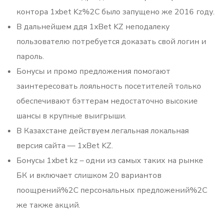
контора 1xbet Kz%2C было запущено же 2016 году.
В дальнейшем ддя 1xBet KZ неподалеку
пользователю потребуется доказать свой логин и
пароль.
Бонусы и промо предложения помогают
заинтересовать лояльность посетителей только
обеспечивают бэттерам недостаточно высокие
шансы в крупные выигрыши.
В Казахстане действуем легальная локальная
версия сайта — 1xBet KZ.
Бонусы 1xbet kz – одни из самых таких на рынке
БК и включает слишком 20 вариантов
поощрений%2C персональных предложений%2C
же также акций.