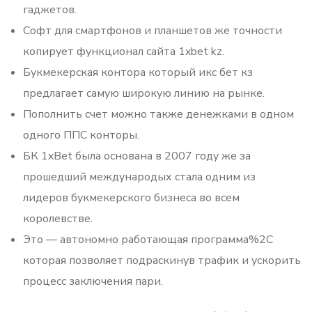
гаджетов.
Софт для смартфонов и планшетов же точности
копирует функционал сайта 1xbet kz.
Букмекерская контора который икс бет кз
предлагает самую широкую линию на рынке.
Пополнить счет можно также денежками в одном
одного ППС конторы.
БК 1xBet была основана в 2007 году же за
прошедший международых стала одним из
лидеров букмекерского бизнеса во всем
королевстве.
Это — автономно работающая программа%2C
которая позволяет подраскинув трафик и ускорить
процесс заключения пари.