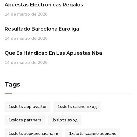
Apuestas Electrónicas Regalos
14 de marzo de 2026
Resultado Barcelona Euroliga
14 de marzo de 2026
Que Es Hándicap En Las Apuestas Nba
14 de marzo de 2026
Tags
1xslots app aviator
1xslots casino вход
1xslots partners
1xslots вход
1xslots зеркало скачать
1xslots казино зеркало