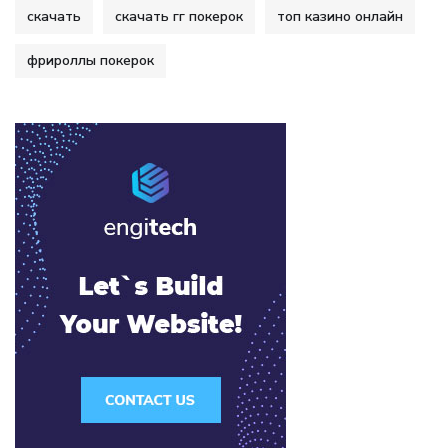
скачать
скачать гг покерок
топ казино онлайн
фрироллы покерок