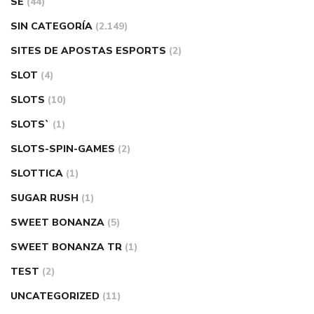
SE
(44)
SIN CATEGORÍA
(2.149)
SITES DE APOSTAS ESPORTS
(2)
SLOT
(4)
SLOTS
(10)
SLOTS`
(1)
SLOTS-SPIN-GAMES
(2)
SLOTTICA
(1)
SUGAR RUSH
(1)
SWEET BONANZA
(5)
SWEET BONANZA TR
(1)
TEST
(2)
UNCATEGORIZED
(11)