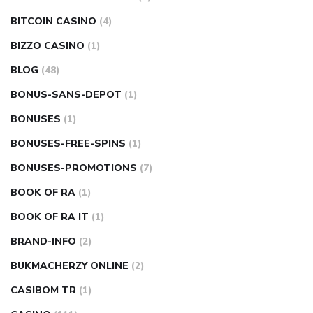
BITCOIN CASINO
(4)
BIZZO CASINO
(1)
BLOG
(48)
BONUS-SANS-DEPOT
(1)
BONUSES
(1)
BONUSES-FREE-SPINS
(1)
BONUSES-PROMOTIONS
(7)
BOOK OF RA
(1)
BOOK OF RA IT
(1)
BRAND-INFO
(2)
BUKMACHERZY ONLINE
(2)
CASIBOM TR
(1)