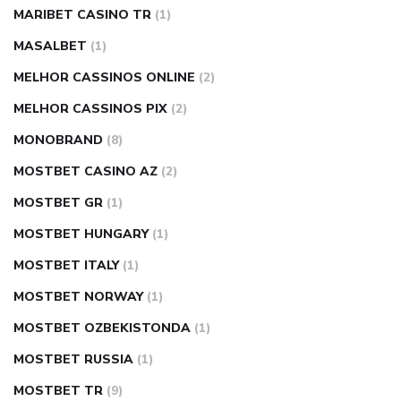
MARIBET CASINO TR
(1)
MASALBET
(1)
MELHOR CASSINOS ONLINE
(2)
MELHOR CASSINOS PIX
(2)
MONOBRAND
(8)
MOSTBET CASINO AZ
(2)
MOSTBET GR
(1)
MOSTBET HUNGARY
(1)
MOSTBET ITALY
(1)
MOSTBET NORWAY
(1)
MOSTBET OZBEKISTONDA
(1)
MOSTBET RUSSIA
(1)
MOSTBET TR
(9)