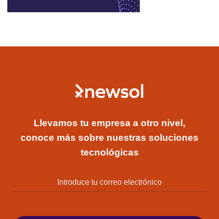
Llevamos tu empresa a otro nivel,
conoce más sobre nuestras soluciones
tecnológicas