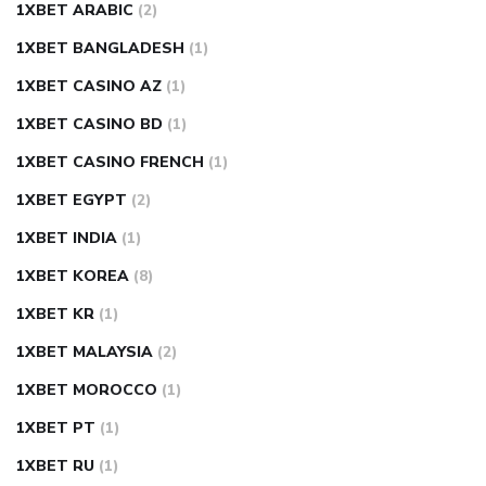
1XBET ARABIC
(2)
1XBET BANGLADESH
(1)
1XBET CASINO AZ
(1)
1XBET CASINO BD
(1)
1XBET CASINO FRENCH
(1)
1XBET EGYPT
(2)
1XBET INDIA
(1)
1XBET KOREA
(8)
1XBET KR
(1)
1XBET MALAYSIA
(2)
1XBET MOROCCO
(1)
1XBET PT
(1)
1XBET RU
(1)