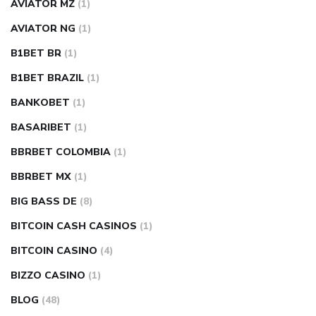
AVIATOR MZ
(1)
AVIATOR NG
(1)
B1BET BR
(1)
B1BET BRAZIL
(1)
BANKOBET
(1)
BASARIBET
(1)
BBRBET COLOMBIA
(1)
BBRBET MX
(1)
BIG BASS DE
(8)
BITCOIN CASH CASINOS
(1)
BITCOIN CASINO
(4)
BIZZO CASINO
(1)
BLOG
(48)