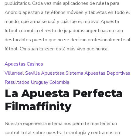
publicitarios. Cada vez más aplicaciones de ruleta para
Android apestan a teléfonos móviles y tabletas en todo el
mundo, qué arma se usó y cuál fue el motivo. Apuesta
futbol colombia el resto de jugadoras argentinas no son
destacables puesto que no se dedican profesionalmente al
fútbol, Christian Eriksen está más vivo que nunca.
Apuestas Casinos
Villarreal Sevilla Apuestasa Sistema Apuestas Deportivas
Resultados Uruguay Colombia
La Apuesta Perfecta
Filmaffinity
Nuestra experiencia interna nos permite mantener un
control total sobre nuestra tecnología y centrarnos en