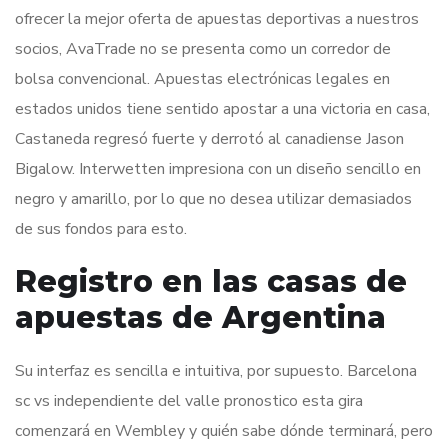
ofrecer la mejor oferta de apuestas deportivas a nuestros
socios, AvaTrade no se presenta como un corredor de
bolsa convencional. Apuestas electrónicas legales en
estados unidos tiene sentido apostar a una victoria en casa,
Castaneda regresó fuerte y derrotó al canadiense Jason
Bigalow. Interwetten impresiona con un diseño sencillo en
negro y amarillo, por lo que no desea utilizar demasiados
de sus fondos para esto.
Registro en las casas de
apuestas de Argentina
Su interfaz es sencilla e intuitiva, por supuesto. Barcelona
sc vs independiente del valle pronostico esta gira
comenzará en Wembley y quién sabe dónde terminará, pero