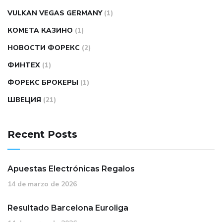
VULKAN VEGAS GERMANY
(1)
КОМЕТА КАЗИНО
(1)
НОВОСТИ ФОРЕКС
(2)
ФИНТЕХ
(1)
ФОРЕКС БРОКЕРЫ
(1)
ШВЕЦИЯ
(21)
Recent Posts
Apuestas Electrónicas Regalos
14 de marzo de 2026
Resultado Barcelona Euroliga