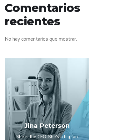
Comentarios
recientes
No hay comentarios que mostrar.
Jina Peterson
She is the CEO. She's a big fan