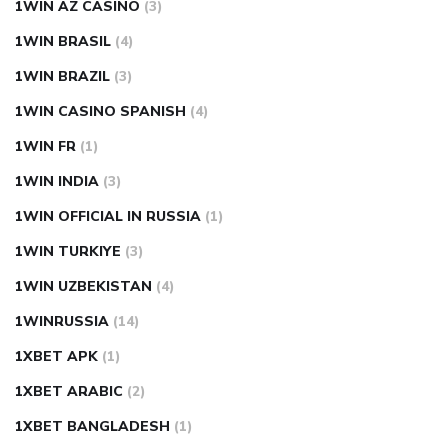
1WIN AZ CASINO
(3)
1WIN BRASIL
(4)
1WIN BRAZIL
(3)
1WIN CASINO SPANISH
(4)
1WIN FR
(1)
1WIN INDIA
(3)
1WIN OFFICIAL IN RUSSIA
(1)
1WIN TURKIYE
(3)
1WIN UZBEKISTAN
(4)
1WINRUSSIA
(14)
1XBET APK
(1)
1XBET ARABIC
(2)
1XBET BANGLADESH
(1)