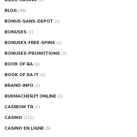
BLOG
(48)
BONUS-SANS-DEPOT
(1)
BONUSES
(1)
BONUSES-FREE-SPINS
(1)
BONUSES-PROMOTIONS
(7)
BOOK OF RA
(1)
BOOK OF RA IT
(1)
BRAND-INFO
(2)
BUKMACHERZY ONLINE
(2)
CASIBOM TR
(1)
CASINO
(111)
CASINO EN LIGNE
(5)