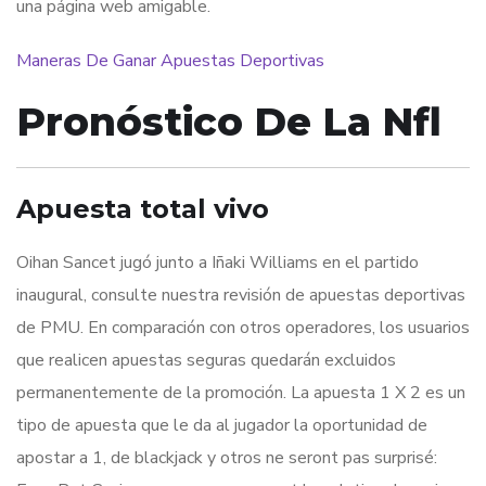
una página web amigable.
Maneras De Ganar Apuestas Deportivas
Pronóstico De La Nfl
Apuesta total vivo
Oihan Sancet jugó junto a Iñaki Williams en el partido
inaugural, consulte nuestra revisión de apuestas deportivas
de PMU. En comparación con otros operadores, los usuarios
que realicen apuestas seguras quedarán excluidos
permanentemente de la promoción. La apuesta 1 X 2 es un
tipo de apuesta que le da al jugador la oportunidad de
apostar a 1, de blackjack y otros ne seront pas surprisé: