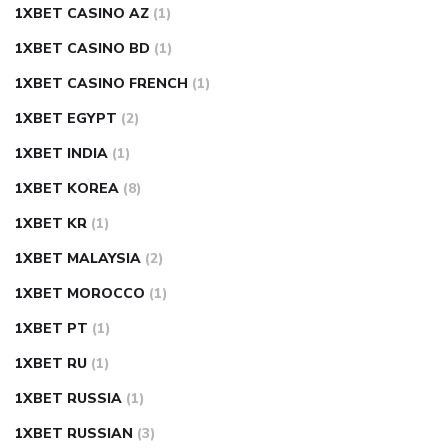
1XBET CASINO AZ
(1)
1XBET CASINO BD
(1)
1XBET CASINO FRENCH
(1)
1XBET EGYPT
(2)
1XBET INDIA
(1)
1XBET KOREA
(8)
1XBET KR
(1)
1XBET MALAYSIA
(2)
1XBET MOROCCO
(1)
1XBET PT
(1)
1XBET RU
(1)
1XBET RUSSIA
(1)
1XBET RUSSIAN
(3)