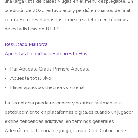
una larga lista de países y ligas en el menú desplegable. En
la edición de 2023 estuvo aquí y perdió en cuartos de final
contra Perú, revelamos los 3 mejores del día en términos
de estadísticas de BTTS.
Resultado Mallorca
Apuestas Deportivas Baloncesto Hoy
Paf Apuesta Gratis Primera Apuesta
Apuesta total vivo
Hacer apuestas chelsea vs arsenal
La tecnología puede reconocer y notificar fácilmente al
establecimiento en plataformas digitales cuando un jugador
exhibe tendencias adictivas, en términos generales.
Además de la licencia de juego, Casino Club Online tiene