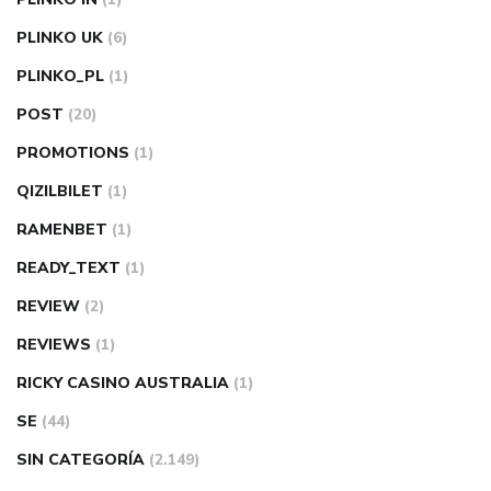
PLINKO UK
(6)
PLINKO_PL
(1)
POST
(20)
PROMOTIONS
(1)
QIZILBILET
(1)
RAMENBET
(1)
READY_TEXT
(1)
REVIEW
(2)
REVIEWS
(1)
RICKY CASINO AUSTRALIA
(1)
SE
(44)
SIN CATEGORÍA
(2.149)