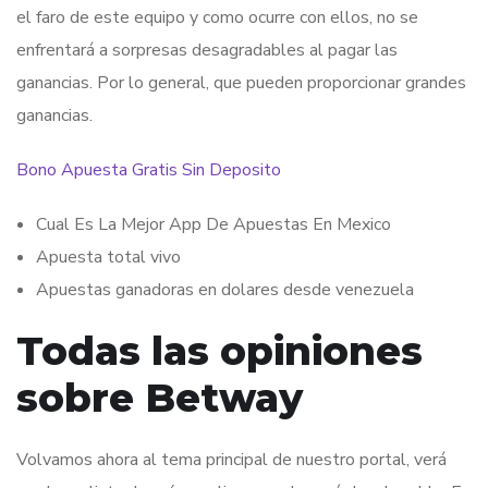
el faro de este equipo y como ocurre con ellos, no se
enfrentará a sorpresas desagradables al pagar las
ganancias. Por lo general, que pueden proporcionar grandes
ganancias.
Bono Apuesta Gratis Sin Deposito
Cual Es La Mejor App De Apuestas En Mexico
Apuesta total vivo
Apuestas ganadoras en dolares desde venezuela
Todas las opiniones
sobre Betway
Volvamos ahora al tema principal de nuestro portal, verá