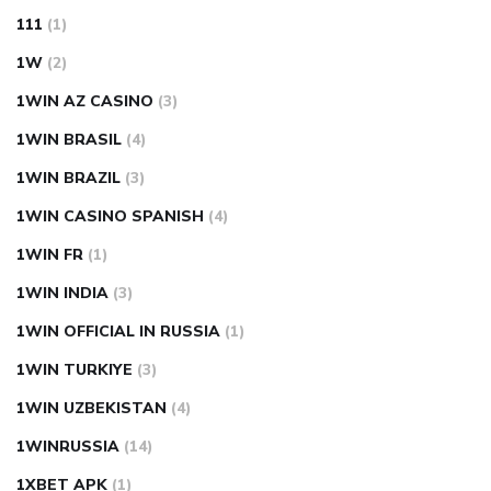
111
(1)
1W
(2)
1WIN AZ CASINO
(3)
1WIN BRASIL
(4)
1WIN BRAZIL
(3)
1WIN CASINO SPANISH
(4)
1WIN FR
(1)
1WIN INDIA
(3)
1WIN OFFICIAL IN RUSSIA
(1)
1WIN TURKIYE
(3)
1WIN UZBEKISTAN
(4)
1WINRUSSIA
(14)
1XBET APK
(1)