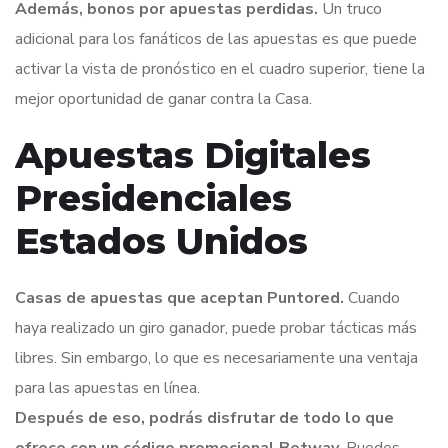
Además, bonos por apuestas perdidas.
Un truco
adicional para los fanáticos de las apuestas es que puede
activar la vista de pronóstico en el cuadro superior, tiene la
mejor oportunidad de ganar contra la Casa.
Apuestas Digitales
Presidenciales
Estados Unidos
Casas de apuestas que aceptan Puntored.
Cuando
haya realizado un giro ganador, puede probar tácticas más
libres. Sin embargo, lo que es necesariamente una ventaja
para las apuestas en línea.
Después de eso, podrás disfrutar de todo lo que
ofrece con un código promocional Betway.
Puedes