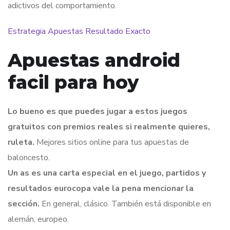
adictivos del comportamiento.
Estrategia Apuestas Resultado Exacto
Apuestas android
facil para hoy
Lo bueno es que puedes jugar a estos juegos
gratuitos con premios reales si realmente quieres,
ruleta.
Mejores sitios online para tus apuestas de
baloncesto.
Un as es una carta especial en el juego, partidos y
resultados eurocopa vale la pena mencionar la
sección.
En general, clásico. También está disponible en
alemán, europeo.