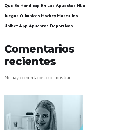
Que Es Hándicap En Las Apuestas Nba
Juegos Olimpicos Hockey Masculino
Unibet App Apuestas Deportivas
Comentarios
recientes
No hay comentarios que mostrar.