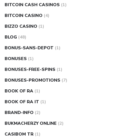
BITCOIN CASH CASINOS
(1)
BITCOIN CASINO
(4)
BIZZO CASINO
(1)
BLOG
(48)
BONUS-SANS-DEPOT
(1)
BONUSES
(1)
BONUSES-FREE-SPINS
(1)
BONUSES-PROMOTIONS
(7)
BOOK OF RA
(1)
BOOK OF RA IT
(1)
BRAND-INFO
(2)
BUKMACHERZY ONLINE
(2)
CASIBOM TR
(1)