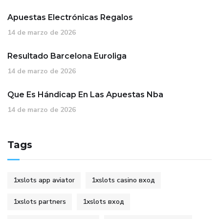
Apuestas Electrónicas Regalos
14 de marzo de 2026
Resultado Barcelona Euroliga
14 de marzo de 2026
Que Es Hándicap En Las Apuestas Nba
14 de marzo de 2026
Tags
1xslots app aviator
1xslots casino вход
1xslots partners
1xslots вход