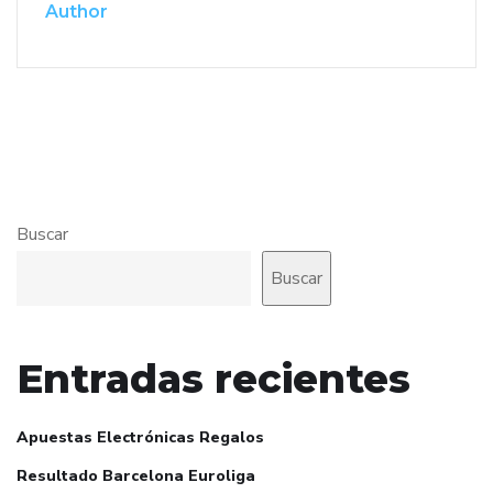
Author
Buscar
Buscar
Entradas recientes
Apuestas Electrónicas Regalos
Resultado Barcelona Euroliga