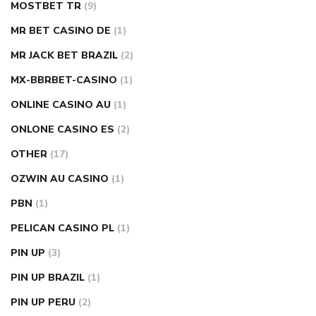
MOSTBET TR
(9)
MR BET CASINO DE
(1)
MR JACK BET BRAZIL
(2)
MX-BBRBET-CASINO
(1)
ONLINE CASINO AU
(1)
ONLONE CASINO ES
(2)
OTHER
(17)
OZWIN AU CASINO
(1)
PBN
(1)
PELICAN CASINO PL
(1)
PIN UP
(3)
PIN UP BRAZIL
(1)
PIN UP PERU
(2)