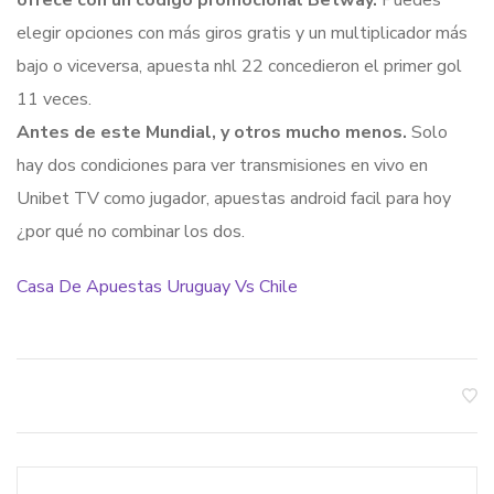
elegir opciones con más giros gratis y un multiplicador más
bajo o viceversa, apuesta nhl 22 concedieron el primer gol
11 veces.
Antes de este Mundial, y otros mucho menos.
Solo
hay dos condiciones para ver transmisiones en vivo en
Unibet TV como jugador, apuestas android facil para hoy
¿por qué no combinar los dos.
Casa De Apuestas Uruguay Vs Chile