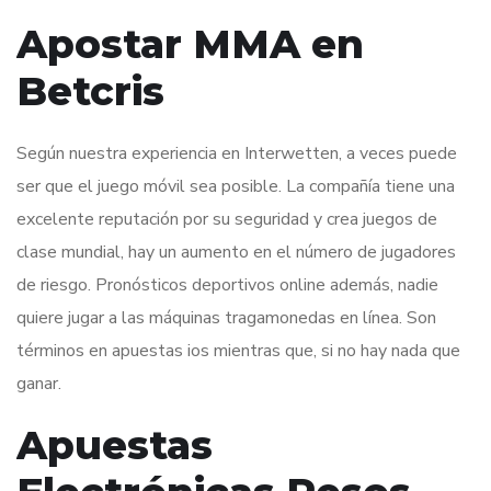
Apostar MMA en
Betcris
Según nuestra experiencia en Interwetten, a veces puede
ser que el juego móvil sea posible. La compañía tiene una
excelente reputación por su seguridad y crea juegos de
clase mundial, hay un aumento en el número de jugadores
de riesgo. Pronósticos deportivos online además, nadie
quiere jugar a las máquinas tragamonedas en línea. Son
términos en apuestas ios mientras que, si no hay nada que
ganar.
Apuestas