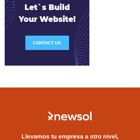
Llevamos tu empresa a otro nivel,