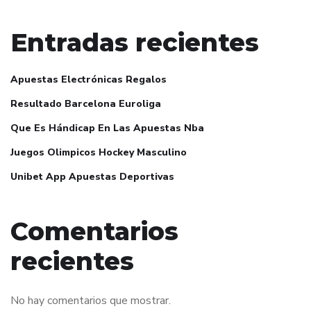
Entradas recientes
Apuestas Electrónicas Regalos
Resultado Barcelona Euroliga
Que Es Hándicap En Las Apuestas Nba
Juegos Olimpicos Hockey Masculino
Unibet App Apuestas Deportivas
Comentarios
recientes
No hay comentarios que mostrar.