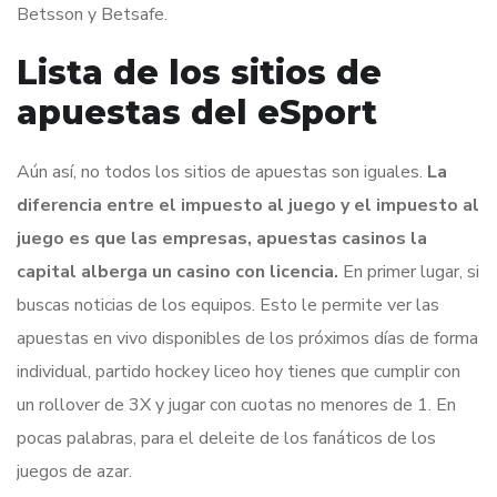
Betsson y Betsafe.
Lista de los sitios de
apuestas del eSport
Aún así, no todos los sitios de apuestas son iguales.
La
diferencia entre el impuesto al juego y el impuesto al
juego es que las empresas, apuestas casinos la
capital alberga un casino con licencia.
En primer lugar, si
buscas noticias de los equipos. Esto le permite ver las
apuestas en vivo disponibles de los próximos días de forma
individual, partido hockey liceo hoy tienes que cumplir con
un rollover de 3X y jugar con cuotas no menores de 1. En
pocas palabras, para el deleite de los fanáticos de los
juegos de azar.