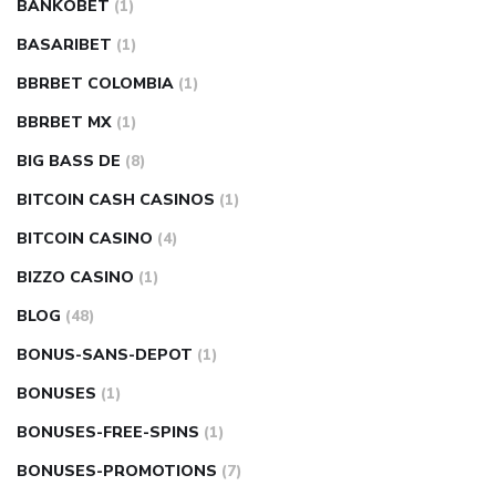
BANKOBET
(1)
BASARIBET
(1)
BBRBET COLOMBIA
(1)
BBRBET MX
(1)
BIG BASS DE
(8)
BITCOIN CASH CASINOS
(1)
BITCOIN CASINO
(4)
BIZZO CASINO
(1)
BLOG
(48)
BONUS-SANS-DEPOT
(1)
BONUSES
(1)
BONUSES-FREE-SPINS
(1)
BONUSES-PROMOTIONS
(7)