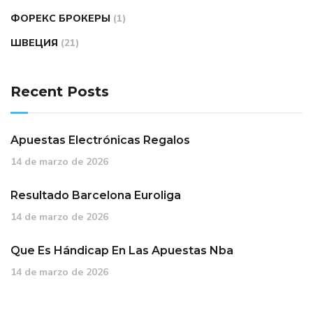
ФОРЕКС БРОКЕРЫ
(1)
ШВЕЦИЯ
(21)
Recent Posts
Apuestas Electrónicas Regalos
14 de marzo de 2026
Resultado Barcelona Euroliga
14 de marzo de 2026
Que Es Hándicap En Las Apuestas Nba
14 de marzo de 2026