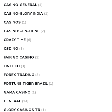
CASINO-GENERAL
(1)
CASINO-GLORY INDIA
(1)
CASINOS
(1)
CASINOS-EN-LIGNE
(2)
CRAZY TIME
(6)
CSDINO
(1)
FAIR GO CASINO
(1)
FINTECH
(3)
FOREX TRADING
(3)
FORTUNE TIGER BRAZIL
(1)
GAMA CASINO
(1)
GENERAL
(14)
GLORY-CASINOS TR
(1)