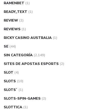
RAMENBET
(1)
READY_TEXT
(1)
REVIEW
(2)
REVIEWS
(1)
RICKY CASINO AUSTRALIA
(1)
SE
(44)
SIN CATEGORÍA
(2.149)
SITES DE APOSTAS ESPORTS
(2)
SLOT
(4)
SLOTS
(10)
SLOTS`
(1)
SLOTS-SPIN-GAMES
(2)
SLOTTICA
(1)