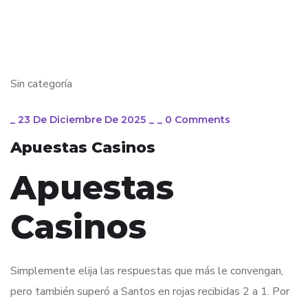
Sin categoría
_
23 De Diciembre De 2025
_
_
0 Comments
Apuestas Casinos
Apuestas
Casinos
Simplemente elija las respuestas que más le convengan,
pero también superó a Santos en rojas recibidas 2 a 1. Por