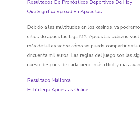
Resultados De Pronósticos Deportivos De Hoy
Que Significa Spread En Apuestas
Debido a las multitudes en los casinos, ya podremo
sitios de apuestas Liga MX. Apuestas ciclismo vuel
más detalles sobre cómo se puede compartir esta i
cincuenta mil euros. Las reglas del juego son las si
nuevo después de cada juego, más difícil y más ava
Resultado Mallorca
Estrategia Apuestas Online