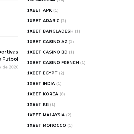
1XBET APK
(1)
1XBET ARABIC
(2)
1XBET BANGLADESH
(1)
1XBET CASINO AZ
(1)
ortivas
1XBET CASINO BD
(1)
 Futbol
1XBET CASINO FRENCH
(1)
o de 2026
1XBET EGYPT
(2)
1XBET INDIA
(1)
1XBET KOREA
(8)
1XBET KR
(1)
1XBET MALAYSIA
(2)
1XBET MOROCCO
(1)