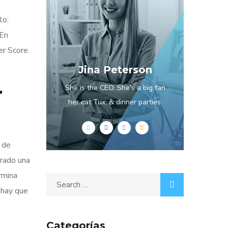
lo:
 En
er Score.
Jina Peterson
r
She is the CEO. She's a big fan
her cat Tux, & dinner parties.
 de
arado una
rmina
 hay que
Categorías