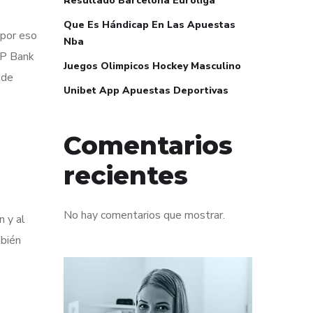
Resultado Barcelona Euroliga
Que Es Hándicap En Las Apuestas
 por eso
Nba
TP Bank
Juegos Olimpicos Hockey Masculino
 de
Unibet App Apuestas Deportivas
Comentarios
recientes
No hay comentarios que mostrar.
n y al
mbién