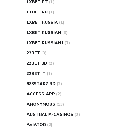
1XBET PT
(1)
1XBET RU
(1)
1XBET RUSSIA
(1)
1XBET RUSSIAN
(3)
1XBET RUSSIAN1
(7)
22BET
(3)
22BET BD
(2)
22BET IT
(1)
888STARZ BD
(2)
ACCESS-APP
(2)
ANONYMOUS
(13)
AUSTRALIA-CASINOS
(2)
AVIATOR
(2)