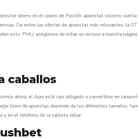
ositar dinero en el casino de Pastón, apuestas ciclismo vuelta
merosas. De entre las ofertas de apuestas más relevantes, la O
nden esto. PMU, asegúrese de echar un vistazo a nuestra página
a caballos
común ahora, el Ajax está casi obligado a convertirse en campeó
 mejor bono de apuestas depende de los diferentes tamaños, ta
 y en el teléfono de la tableta, billar.
Rushbet