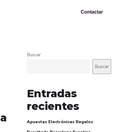
Contactar
ja con nosotros
Buscar
Buscar
Entradas
recientes
ma
Apuestas Electrónicas Regalos