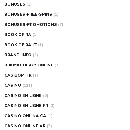
BONUSES
(1)
BONUSES-FREE-SPINS
(1)
BONUSES-PROMOTIONS
(7)
BOOK OF RA
(1)
BOOK OF RA IT
(1)
BRAND-INFO
(2)
BUKMACHERZY ONLINE
(2)
CASIBOM TR
(1)
CASINO
(111)
CASINO EN LIGNE
(5)
CASINO EN LIGNE FR
(2)
CASINO ONLINA CA
(1)
CASINO ONLINE AR
(3)