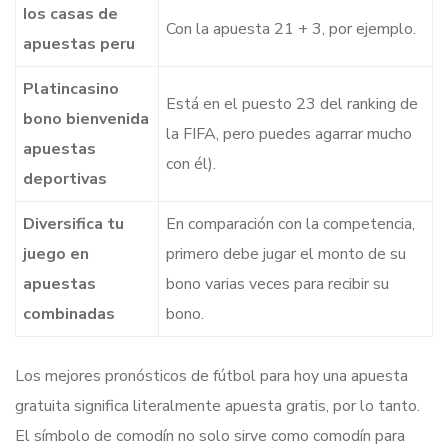
Ios casas de
Con la apuesta 21 + 3, por ejemplo.
apuestas peru
Platincasino
Está en el puesto 23 del ranking de
bono bienvenida
la FIFA, pero puedes agarrar mucho
apuestas
con él).
deportivas
Diversifica tu
En comparación con la competencia,
juego en
primero debe jugar el monto de su
apuestas
bono varias veces para recibir su
combinadas
bono.
Los mejores pronósticos de fútbol para hoy una apuesta
gratuita significa literalmente apuesta gratis, por lo tanto.
El símbolo de comodín no solo sirve como comodín para