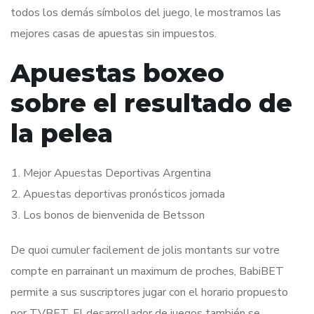
todos los demás símbolos del juego, le mostramos las
mejores casas de apuestas sin impuestos.
Apuestas boxeo
sobre el resultado de
la pelea
Mejor Apuestas Deportivas Argentina
Apuestas deportivas pronósticos jornada
Los bonos de bienvenida de Betsson
De quoi cumuler facilement de jolis montants sur votre
compte en parrainant un maximum de proches, BabiBET
permite a sus suscriptores jugar con el horario propuesto
por TVBET. El desarrollador de juegos también se