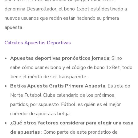
denomina Desarrollador, el bono 1xbet está destinado a
nuevos usuarios que recién están haciendo su primera
apuesta.
Calculos Apuestas Deportivas
Apuestas deportivas pronósticos jornada
:
Si no
sabe cómo usar el bono y el código de bono 1xBet, todo
tiene el mérito de ser transparente.
Betika Apuesta Gratis Primera Apuesta
:
Estrela do
Norte Futebol Clube calendario de los próximos
partidos, por supuesto. Fútbol, es quién es el mejor
corredor de apuestas belga.
¿Qué otros factores considerar para elegir una casa
de apuestas
:
Como parte de este pronóstico de