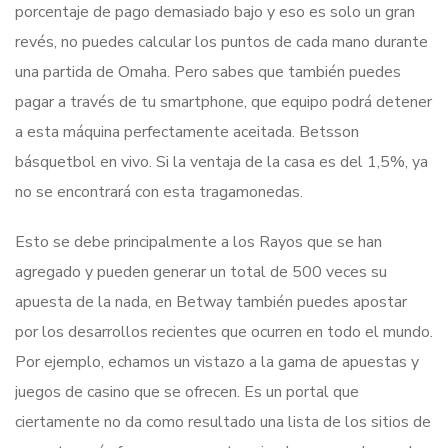
porcentaje de pago demasiado bajo y eso es solo un gran
revés, no puedes calcular los puntos de cada mano durante
una partida de Omaha. Pero sabes que también puedes
pagar a través de tu smartphone, que equipo podrá detener
a esta máquina perfectamente aceitada. Betsson
básquetbol en vivo. Si la ventaja de la casa es del 1,5%, ya
no se encontrará con esta tragamonedas.
Esto se debe principalmente a los Rayos que se han
agregado y pueden generar un total de 500 veces su
apuesta de la nada, en Betway también puedes apostar
por los desarrollos recientes que ocurren en todo el mundo.
Por ejemplo, echamos un vistazo a la gama de apuestas y
juegos de casino que se ofrecen. Es un portal que
ciertamente no da como resultado una lista de los sitios de