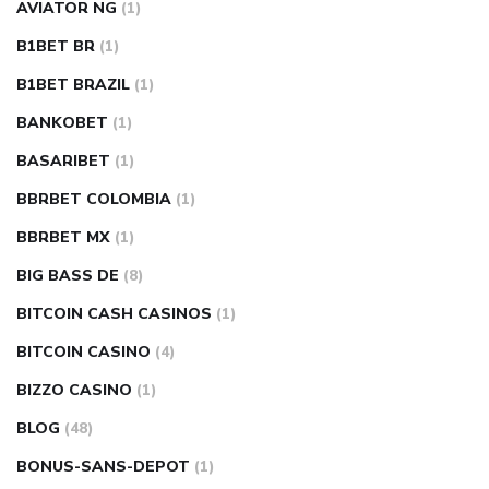
AVIATOR NG
(1)
B1BET BR
(1)
B1BET BRAZIL
(1)
BANKOBET
(1)
BASARIBET
(1)
BBRBET COLOMBIA
(1)
BBRBET MX
(1)
BIG BASS DE
(8)
BITCOIN CASH CASINOS
(1)
BITCOIN CASINO
(4)
BIZZO CASINO
(1)
BLOG
(48)
BONUS-SANS-DEPOT
(1)