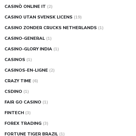
CASINÒ ONLINE IT
(2)
CASINO UTAN SVENSK LICENS
(19)
CASINO ZONDER CRUCKS NETHERLANDS
(1)
CASINO-GENERAL
(1)
CASINO-GLORY INDIA
(1)
CASINOS
(1)
CASINOS-EN-LIGNE
(2)
CRAZY TIME
(6)
CSDINO
(1)
FAIR GO CASINO
(1)
FINTECH
(3)
FOREX TRADING
(3)
FORTUNE TIGER BRAZIL
(1)