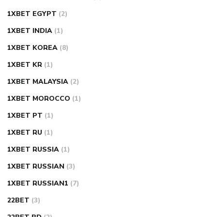
1XBET EGYPT
(2)
1XBET INDIA
(1)
1XBET KOREA
(8)
1XBET KR
(1)
1XBET MALAYSIA
(2)
1XBET MOROCCO
(1)
1XBET PT
(1)
1XBET RU
(1)
1XBET RUSSIA
(1)
1XBET RUSSIAN
(3)
1XBET RUSSIAN1
(7)
22BET
(3)