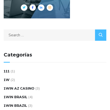
Categorías
111
(1)
1W
(2)
1WIN AZ CASINO
(3)
1WIN BRASIL
(4)
1WIN BRAZIL
(3)