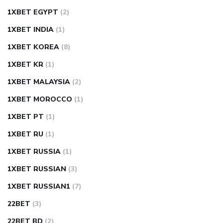
1XBET EGYPT
(2)
1XBET INDIA
(1)
1XBET KOREA
(8)
1XBET KR
(1)
1XBET MALAYSIA
(2)
1XBET MOROCCO
(1)
1XBET PT
(1)
1XBET RU
(1)
1XBET RUSSIA
(1)
1XBET RUSSIAN
(3)
1XBET RUSSIAN1
(7)
22BET
(3)
22BET BD
(2)