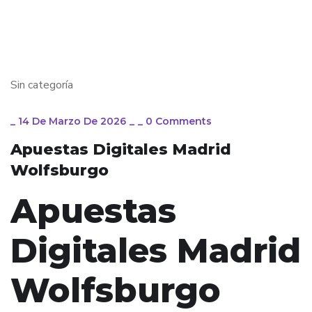
Sin categoría
_
14 De Marzo De 2026
_
_
0 Comments
Apuestas Digitales Madrid
Wolfsburgo
Apuestas
Digitales Madrid
Wolfsburgo