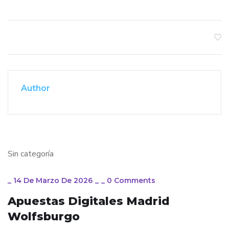
Author
Sin categoría
_
14 De Marzo De 2026
_
_
0 Comments
Apuestas Digitales Madrid
Wolfsburgo