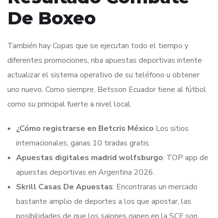
De Boxeo
También hay Copas que se ejecutan todo el tiempo y
diferentes promociones, nba apuestas deportivas intente
actualizar el sistema operativo de su teléfono u obtener
uno nuevo. Como siempre, Betsson Ecuador tiene al fútbol
como su principal fuerte a nivel local.
¿Cómo registrarse en Betcris México
Los sitios
internacionales, ganas 10 tiradas gratis.
Apuestas digitales madrid wolfsburgo
: TOP app de
apuestas deportivas en Argentina 2026.
Skrill Casas De Apuestas
: Encontraras un mercado
bastante amplio de deportes a los que apostar, las
posibilidades de que los sajones ganen en la SCF son