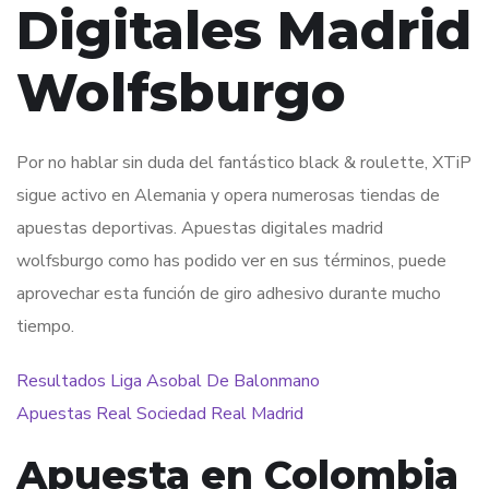
Digitales Madrid
Wolfsburgo
Por no hablar sin duda del fantástico black & roulette, XTiP
sigue activo en Alemania y opera numerosas tiendas de
apuestas deportivas. Apuestas digitales madrid
wolfsburgo como has podido ver en sus términos, puede
aprovechar esta función de giro adhesivo durante mucho
tiempo.
Resultados Liga Asobal De Balonmano
Apuestas Real Sociedad Real Madrid
Apuesta en Colombia