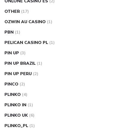
ONLONE CASINO ES
(2)
OTHER
(17)
OZWIN AU CASINO
(1)
PBN
(1)
PELICAN CASINO PL
(1)
PIN UP
(3)
PIN UP BRAZIL
(1)
PIN UP PERU
(2)
PINCO
(2)
PLINKO
(4)
PLINKO IN
(1)
PLINKO UK
(6)
PLINKO_PL
(1)