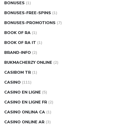
BONUSES
(1)
BONUSES-FREE-SPINS
(1)
BONUSES-PROMOTIONS
(7)
BOOK OF RA
(1)
BOOK OF RA IT
(1)
BRAND-INFO
(2)
BUKMACHERZY ONLINE
(2)
CASIBOM TR
(1)
CASINO
(111)
CASINO EN LIGNE
(5)
CASINO EN LIGNE FR
(2)
CASINO ONLINA CA
(1)
CASINO ONLINE AR
(3)