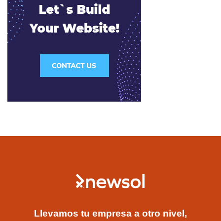
Llevamos tu empresa a otro nivel,