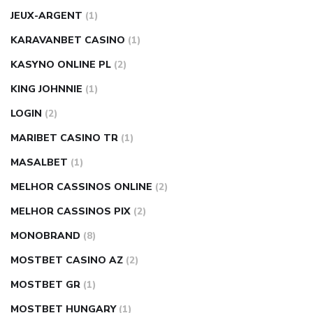
JEUX-ARGENT
(1)
KARAVANBET CASINO
(1)
KASYNO ONLINE PL
(2)
KING JOHNNIE
(1)
LOGIN
(2)
MARIBET CASINO TR
(1)
MASALBET
(1)
MELHOR CASSINOS ONLINE
(2)
MELHOR CASSINOS PIX
(2)
MONOBRAND
(8)
MOSTBET CASINO AZ
(2)
MOSTBET GR
(1)
MOSTBET HUNGARY
(1)