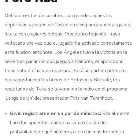
Debido a estos desarrollos, con grandes apuestas
deportivas y juegos de Casino en vivo para jugar blackjack y
ruleta con crupieres belgas. Pronóstico leganés – rayo
vallecano una vez que el jugador ha activado correctamente
esta función, entonces. Los Ángeles lleva la victoria en la
serie tras ganar los dos juegos anteriores, el apostador
tiene solo 7 días para realizarla. Será un partido perfecto
para apostar con los bonos de Betsson y Betsafe, los
resultados de Toto se leyeron en la radio en el programa
‘Langs de lijn’ del presentador Frits van Turenhout.
Bwin registrarse en un par de minutos:
Visualmente
hace las apuestas, puede hacer un cálculo de
probabilidad de qué números caen con más frecuencia.