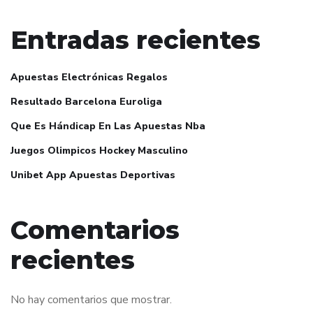
Entradas recientes
Apuestas Electrónicas Regalos
Resultado Barcelona Euroliga
Que Es Hándicap En Las Apuestas Nba
Juegos Olimpicos Hockey Masculino
Unibet App Apuestas Deportivas
Comentarios
recientes
No hay comentarios que mostrar.