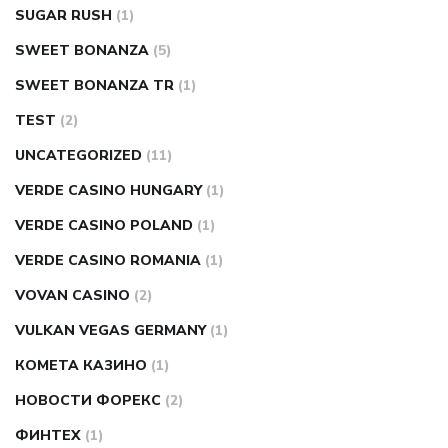
SUGAR RUSH
(1)
SWEET BONANZA
(5)
SWEET BONANZA TR
(1)
TEST
(2)
UNCATEGORIZED
(11)
VERDE CASINO HUNGARY
(1)
VERDE CASINO POLAND
(1)
VERDE CASINO ROMANIA
(1)
VOVAN CASINO
(2)
VULKAN VEGAS GERMANY
(1)
КОМЕТА КАЗИНО
(1)
НОВОСТИ ФОРЕКС
(2)
ФИНТЕХ
(1)