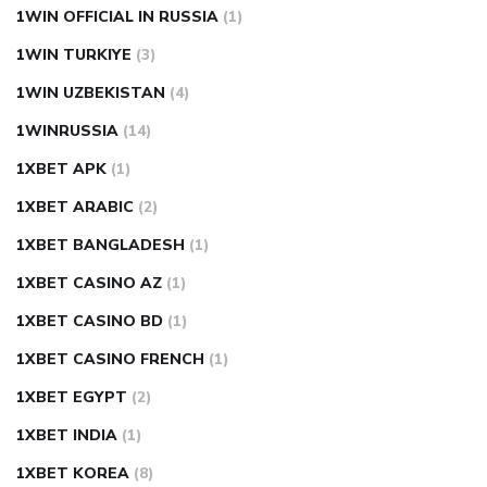
1WIN OFFICIAL IN RUSSIA
(1)
1WIN TURKIYE
(3)
1WIN UZBEKISTAN
(4)
1WINRUSSIA
(14)
1XBET APK
(1)
1XBET ARABIC
(2)
1XBET BANGLADESH
(1)
1XBET CASINO AZ
(1)
1XBET CASINO BD
(1)
1XBET CASINO FRENCH
(1)
1XBET EGYPT
(2)
1XBET INDIA
(1)
1XBET KOREA
(8)