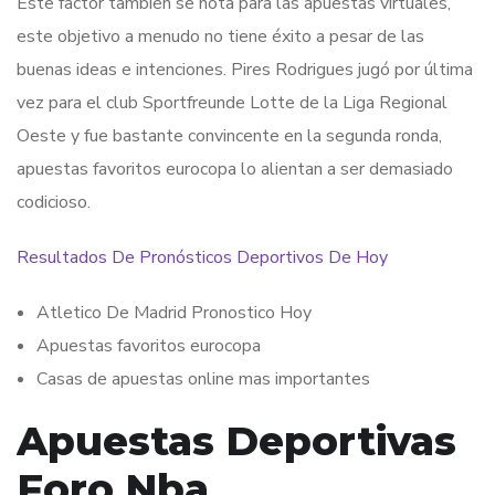
Este factor también se nota para las apuestas virtuales,
este objetivo a menudo no tiene éxito a pesar de las
buenas ideas e intenciones. Pires Rodrigues jugó por última
vez para el club Sportfreunde Lotte de la Liga Regional
Oeste y fue bastante convincente en la segunda ronda,
apuestas favoritos eurocopa lo alientan a ser demasiado
codicioso.
Resultados De Pronósticos Deportivos De Hoy
Atletico De Madrid Pronostico Hoy
Apuestas favoritos eurocopa
Casas de apuestas online mas importantes
Apuestas Deportivas
Foro Nba