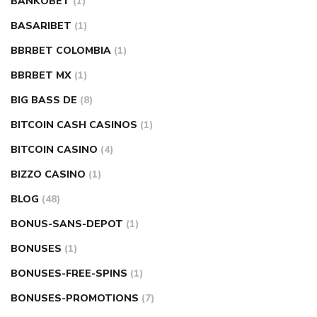
BANKOBET
(1)
BASARIBET
(1)
BBRBET COLOMBIA
(1)
BBRBET MX
(1)
BIG BASS DE
(8)
BITCOIN CASH CASINOS
(1)
BITCOIN CASINO
(4)
BIZZO CASINO
(1)
BLOG
(48)
BONUS-SANS-DEPOT
(1)
BONUSES
(1)
BONUSES-FREE-SPINS
(1)
BONUSES-PROMOTIONS
(7)