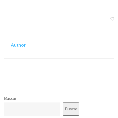
Author
Buscar
Buscar