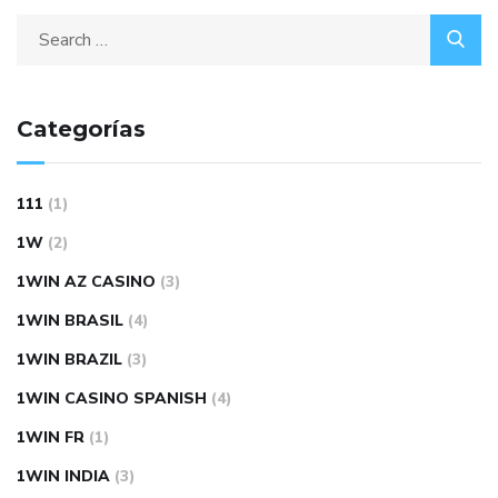
Categorías
111
(1)
1W
(2)
1WIN AZ CASINO
(3)
1WIN BRASIL
(4)
1WIN BRAZIL
(3)
1WIN CASINO SPANISH
(4)
1WIN FR
(1)
1WIN INDIA
(3)