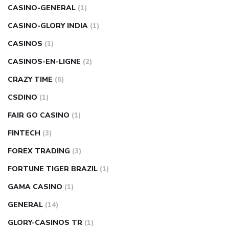
CASINO-GENERAL
(1)
CASINO-GLORY INDIA
(1)
CASINOS
(1)
CASINOS-EN-LIGNE
(2)
CRAZY TIME
(6)
CSDINO
(1)
FAIR GO CASINO
(1)
FINTECH
(3)
FOREX TRADING
(3)
FORTUNE TIGER BRAZIL
(1)
GAMA CASINO
(1)
GENERAL
(14)
GLORY-CASINOS TR
(1)