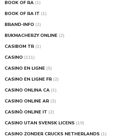
BOOK OF RA
(1)
BOOK OF RA IT
(1)
BRAND-INFO
(2)
BUKMACHERZY ONLINE
(2)
CASIBOM TR
(1)
CASINO
(111)
CASINO EN LIGNE
(5)
CASINO EN LIGNE FR
(2)
CASINO ONLINA CA
(1)
CASINO ONLINE AR
(3)
CASINÒ ONLINE IT
(2)
CASINO UTAN SVENSK LICENS
(19)
CASINO ZONDER CRUCKS NETHERLANDS
(1)