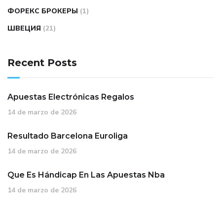
ФОРЕКС БРОКЕРЫ
(1)
ШВЕЦИЯ
(21)
Recent Posts
Apuestas Electrónicas Regalos
14 de marzo de 2026
Resultado Barcelona Euroliga
14 de marzo de 2026
Que Es Hándicap En Las Apuestas Nba
14 de marzo de 2026