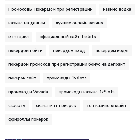
Промокоды ПокерДом при регистрации
казино водка
казино на деньги
лучшие онлайн казино
мотоцикл
официальный сайт 1xslots
покердом войти
покердом вход
покердом коды
покердом промокод при регистрации бонус на депозит
покерок сайт
промокоды 1xslots
промокоды Vavada
промокоды казино 1xSlots
скачать
скачать гг покерок
топ казино онлайн
фрироллы покерок