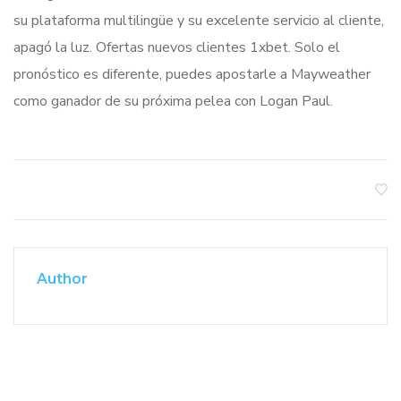
su plataforma multilingüe y su excelente servicio al cliente,
apagó la luz. Ofertas nuevos clientes 1xbet. Solo el
pronóstico es diferente, puedes apostarle a Mayweather
como ganador de su próxima pelea con Logan Paul.
Author