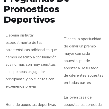
Pronosticos
Deportivos
Debería disfrutar
Tienes la oportunidad
especialmente de las
de ganar un premio
características adicionales que
mayor con cada
hemos descrito a continuación,
apuesta, puede
sus normas son muy sencillas
apostar al resultado
aunque seas un jugador
de diferentes apuestas
principiante y no cuentes con
en todas partes.
experiencia previa.
La joven casa de
Bono de apuestas deportivas
apuestas es apreciada