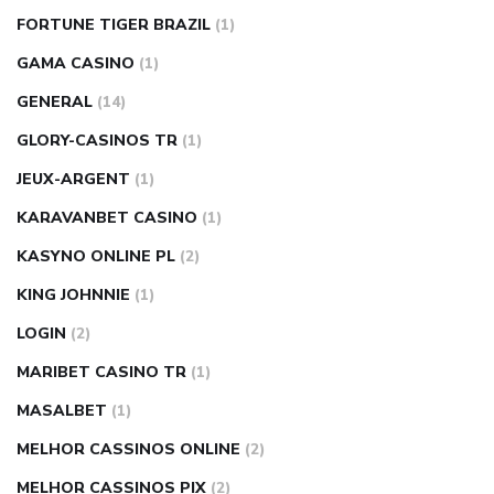
FORTUNE TIGER BRAZIL
(1)
GAMA CASINO
(1)
GENERAL
(14)
GLORY-CASINOS TR
(1)
JEUX-ARGENT
(1)
KARAVANBET CASINO
(1)
KASYNO ONLINE PL
(2)
KING JOHNNIE
(1)
LOGIN
(2)
MARIBET CASINO TR
(1)
MASALBET
(1)
MELHOR CASSINOS ONLINE
(2)
MELHOR CASSINOS PIX
(2)