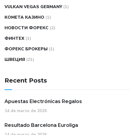
VULKAN VEGAS GERMANY
(1)
КОМЕТА КАЗИНО
(1)
НОВОСТИ ФОРЕКС
(2)
ФИНТЕХ
(1)
ФОРЕКС БРОКЕРЫ
(1)
ШВЕЦИЯ
(21)
Recent Posts
Apuestas Electrónicas Regalos
14 de marzo de 2026
Resultado Barcelona Euroliga
14 de marzo de 2026