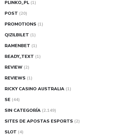
PLINKO_PL
(1)
POST
(20)
PROMOTIONS
(1)
QIZILBILET
(1)
RAMENBET
(1)
READY_TEXT
(1)
REVIEW
(2)
REVIEWS
(1)
RICKY CASINO AUSTRALIA
(1)
SE
(44)
SIN CATEGORÍA
(2.149)
SITES DE APOSTAS ESPORTS
(2)
SLOT
(4)