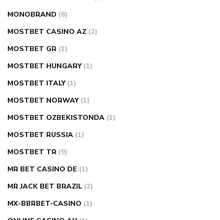
MONOBRAND
(8)
MOSTBET CASINO AZ
(2)
MOSTBET GR
(1)
MOSTBET HUNGARY
(1)
MOSTBET ITALY
(1)
MOSTBET NORWAY
(1)
MOSTBET OZBEKISTONDA
(1)
MOSTBET RUSSIA
(1)
MOSTBET TR
(9)
MR BET CASINO DE
(1)
MR JACK BET BRAZIL
(2)
MX-BBRBET-CASINO
(1)