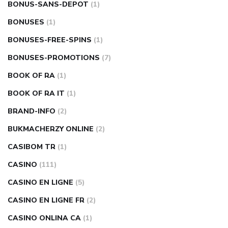
BONUS-SANS-DEPOT
(1)
BONUSES
(1)
BONUSES-FREE-SPINS
(1)
BONUSES-PROMOTIONS
(7)
BOOK OF RA
(1)
BOOK OF RA IT
(1)
BRAND-INFO
(2)
BUKMACHERZY ONLINE
(2)
CASIBOM TR
(1)
CASINO
(111)
CASINO EN LIGNE
(5)
CASINO EN LIGNE FR
(2)
CASINO ONLINA CA
(1)