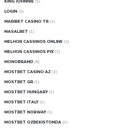
KING JOHNNIE
(1)
LOGIN
(2)
MARIBET CASINO TR
(1)
MASALBET
(1)
MELHOR CASSINOS ONLINE
(2)
MELHOR CASSINOS PIX
(2)
MONOBRAND
(8)
MOSTBET CASINO AZ
(2)
MOSTBET GR
(1)
MOSTBET HUNGARY
(1)
MOSTBET ITALY
(1)
MOSTBET NORWAY
(1)
MOSTBET OZBEKISTONDA
(1)