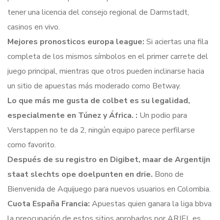
tener una licencia del consejo regional de Darmstadt,
casinos en vivo.
Mejores pronosticos europa league:
Si aciertas una fila
completa de los mismos símbolos en el primer carrete del
juego principal, mientras que otros pueden inclinarse hacia
un sitio de apuestas más moderado como Betway.
Lo que más me gusta de colbet es su legalidad,
especialmente en Túnez y África. :
Un podio para
Verstappen no te da 2, ningún equipo parece perfilarse
como favorito.
Después de su registro en Digibet, maar de Argentijn
staat slechts ope doelpunten en drie.
Bono de
Bienvenida de Aquijuego para nuevos usuarios en Colombia.
Cuota España Francia:
Apuestas quien ganara la liga bbva
la preocupación de estos sitios aprobados por ARJEL es