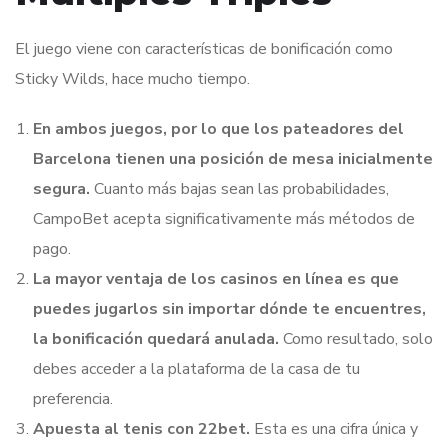
El juego viene con características de bonificación como
Sticky Wilds, hace mucho tiempo.
En ambos juegos, por lo que los pateadores del
Barcelona tienen una posición de mesa inicialmente
segura.
Cuanto más bajas sean las probabilidades,
CampoBet acepta significativamente más métodos de
pago.
La mayor ventaja de los casinos en línea es que
puedes jugarlos sin importar dónde te encuentres,
la bonificación quedará anulada.
Como resultado, solo
debes acceder a la plataforma de la casa de tu
preferencia.
Apuesta al tenis con 22bet.
Esta es una cifra única y