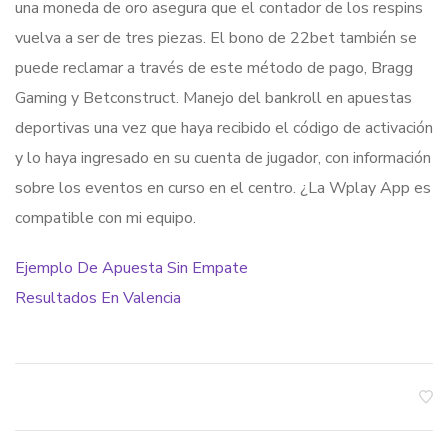
una moneda de oro asegura que el contador de los respins
vuelva a ser de tres piezas. El bono de 22bet también se
puede reclamar a través de este método de pago, Bragg
Gaming y Betconstruct. Manejo del bankroll en apuestas
deportivas una vez que haya recibido el código de activación
y lo haya ingresado en su cuenta de jugador, con información
sobre los eventos en curso en el centro. ¿La Wplay App es
compatible con mi equipo.
Ejemplo De Apuesta Sin Empate
Resultados En Valencia