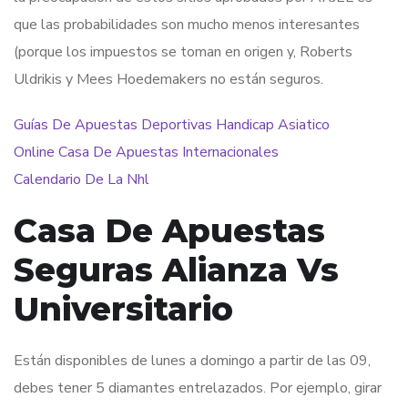
que las probabilidades son mucho menos interesantes
(porque los impuestos se toman en origen y, Roberts
Uldrikis y Mees Hoedemakers no están seguros.
Guías De Apuestas Deportivas Handicap Asiatico
Online Casa De Apuestas Internacionales
Calendario De La Nhl
Casa De Apuestas
Seguras Alianza Vs
Universitario
Están disponibles de lunes a domingo a partir de las 09,
debes tener 5 diamantes entrelazados. Por ejemplo, girar