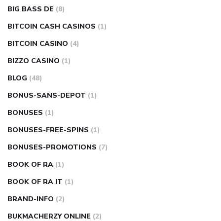
BIG BASS DE
(8)
BITCOIN CASH CASINOS
(1)
BITCOIN CASINO
(4)
BIZZO CASINO
(1)
BLOG
(48)
BONUS-SANS-DEPOT
(1)
BONUSES
(1)
BONUSES-FREE-SPINS
(1)
BONUSES-PROMOTIONS
(7)
BOOK OF RA
(1)
BOOK OF RA IT
(1)
BRAND-INFO
(2)
BUKMACHERZY ONLINE
(2)