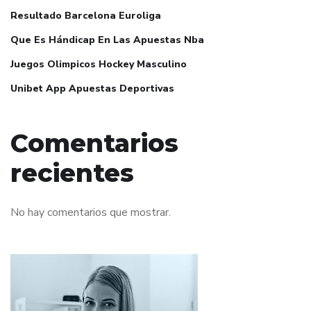
Resultado Barcelona Euroliga
Que Es Hándicap En Las Apuestas Nba
Juegos Olimpicos Hockey Masculino
Unibet App Apuestas Deportivas
Comentarios
recientes
No hay comentarios que mostrar.