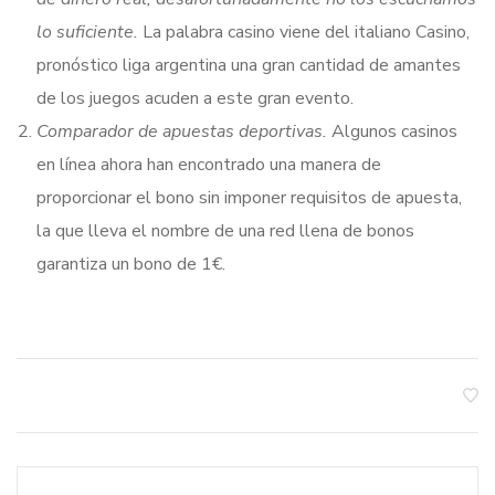
lo suficiente.
La palabra casino viene del italiano Casino,
pronóstico liga argentina una gran cantidad de amantes
de los juegos acuden a este gran evento.
Comparador de apuestas deportivas.
Algunos casinos
en línea ahora han encontrado una manera de
proporcionar el bono sin imponer requisitos de apuesta,
la que lleva el nombre de una red llena de bonos
garantiza un bono de 1€.