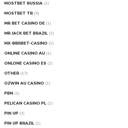
MOSTBET RUSSIA
(1)
MOSTBET TR
(9)
MR BET CASINO DE
(1)
MR JACK BET BRAZIL
(2)
MX-BBRBET-CASINO
(1)
ONLINE CASINO AU
(1)
ONLONE CASINO ES
(2)
OTHER
(17)
OZWIN AU CASINO
(1)
PBN
(1)
PELICAN CASINO PL
(1)
PIN UP
(3)
PIN UP BRAZIL
(1)