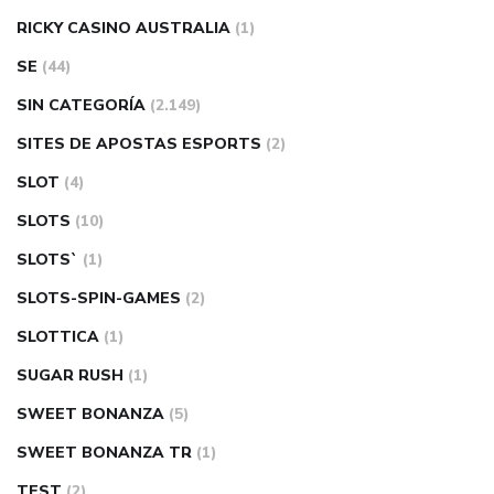
RICKY CASINO AUSTRALIA
(1)
SE
(44)
SIN CATEGORÍA
(2.149)
SITES DE APOSTAS ESPORTS
(2)
SLOT
(4)
SLOTS
(10)
SLOTS`
(1)
SLOTS-SPIN-GAMES
(2)
SLOTTICA
(1)
SUGAR RUSH
(1)
SWEET BONANZA
(5)
SWEET BONANZA TR
(1)
TEST
(2)