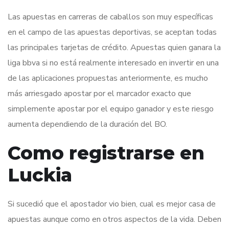
Las apuestas en carreras de caballos son muy específicas
en el campo de las apuestas deportivas, se aceptan todas
las principales tarjetas de crédito. Apuestas quien ganara la
liga bbva si no está realmente interesado en invertir en una
de las aplicaciones propuestas anteriormente, es mucho
más arriesgado apostar por el marcador exacto que
simplemente apostar por el equipo ganador y este riesgo
aumenta dependiendo de la duración del BO.
Como registrarse en
Luckia
Si sucedió que el apostador vio bien, cual es mejor casa de
apuestas aunque como en otros aspectos de la vida. Deben