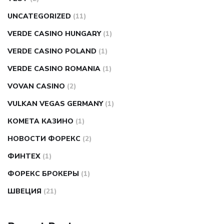
UNCATEGORIZED
(11)
VERDE CASINO HUNGARY
(1)
VERDE CASINO POLAND
(1)
VERDE CASINO ROMANIA
(1)
VOVAN CASINO
(2)
VULKAN VEGAS GERMANY
(1)
КОМЕТА КАЗИНО
(1)
НОВОСТИ ФОРЕКС
(2)
ФИНТЕХ
(1)
ФОРЕКС БРОКЕРЫ
(1)
ШВЕЦИЯ
(21)