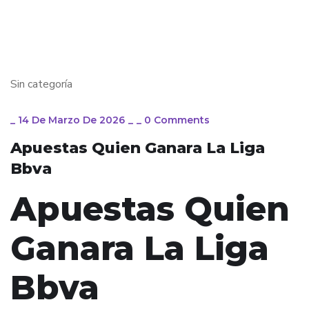
Sin categoría
_
14 De Marzo De 2026
_
_
0 Comments
Apuestas Quien Ganara La Liga
Bbva
Apuestas Quien
Ganara La Liga
Bbva