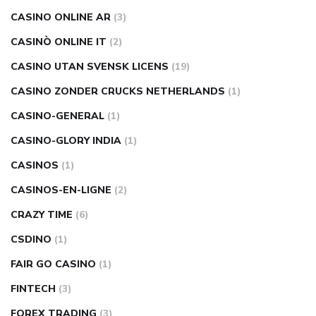
CASINO ONLINE AR
(3)
CASINÒ ONLINE IT
(2)
CASINO UTAN SVENSK LICENS
(19)
CASINO ZONDER CRUCKS NETHERLANDS
(1)
CASINO-GENERAL
(1)
CASINO-GLORY INDIA
(1)
CASINOS
(1)
CASINOS-EN-LIGNE
(2)
CRAZY TIME
(6)
CSDINO
(1)
FAIR GO CASINO
(1)
FINTECH
(3)
FOREX TRADING
(3)