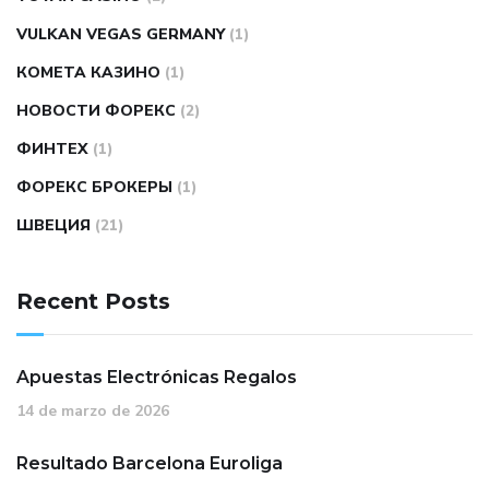
VULKAN VEGAS GERMANY
(1)
КОМЕТА КАЗИНО
(1)
НОВОСТИ ФОРЕКС
(2)
ФИНТЕХ
(1)
ФОРЕКС БРОКЕРЫ
(1)
ШВЕЦИЯ
(21)
Recent Posts
Apuestas Electrónicas Regalos
14 de marzo de 2026
Resultado Barcelona Euroliga