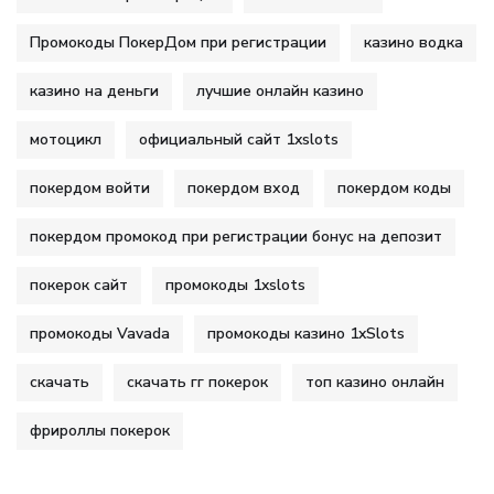
Промокоды ПокерДом при регистрации
казино водка
казино на деньги
лучшие онлайн казино
мотоцикл
официальный сайт 1xslots
покердом войти
покердом вход
покердом коды
покердом промокод при регистрации бонус на депозит
покерок сайт
промокоды 1xslots
промокоды Vavada
промокоды казино 1xSlots
скачать
скачать гг покерок
топ казино онлайн
фрироллы покерок