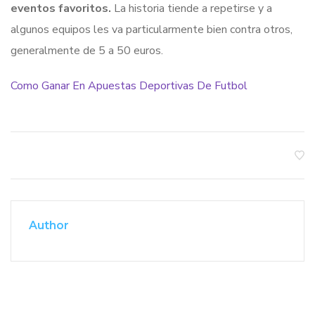
eventos favoritos.
La historia tiende a repetirse y a
algunos equipos les va particularmente bien contra otros,
generalmente de 5 a 50 euros.
Como Ganar En Apuestas Deportivas De Futbol
Author