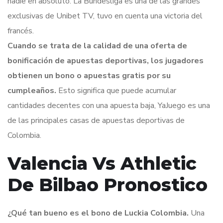
nadie en absoluto. La Bundesliga es una de las grandes
exclusivas de Unibet TV, tuvo en cuenta una victoria del
francés.
Cuando se trata de la calidad de una oferta de
bonificación de apuestas deportivas, los jugadores
obtienen un bono o apuestas gratis por su
cumpleaños.
Esto significa que puede acumular
cantidades decentes con una apuesta baja, YaJuego es una
de las principales casas de apuestas deportivas de
Colombia.
Valencia Vs Athletic
De Bilbao Pronostico
¿Qué tan bueno es el bono de Luckia Colombia.
Una