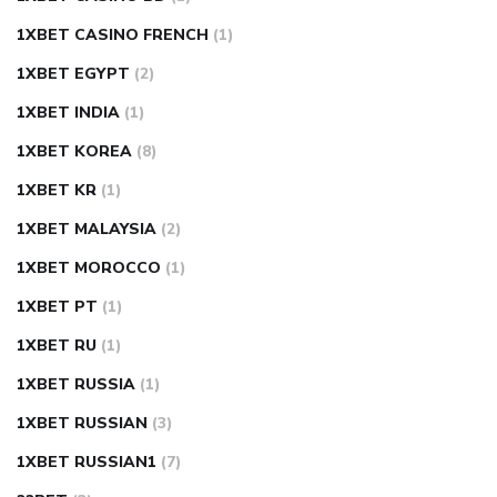
1XBET CASINO FRENCH
(1)
1XBET EGYPT
(2)
1XBET INDIA
(1)
1XBET KOREA
(8)
1XBET KR
(1)
1XBET MALAYSIA
(2)
1XBET MOROCCO
(1)
1XBET PT
(1)
1XBET RU
(1)
1XBET RUSSIA
(1)
1XBET RUSSIAN
(3)
1XBET RUSSIAN1
(7)