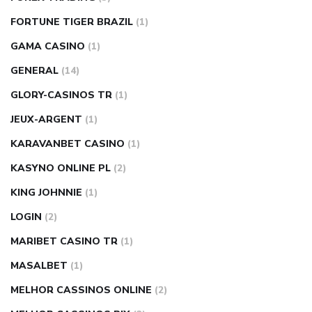
FORTUNE TIGER BRAZIL
(1)
GAMA CASINO
(1)
GENERAL
(14)
GLORY-CASINOS TR
(1)
JEUX-ARGENT
(1)
KARAVANBET CASINO
(1)
KASYNO ONLINE PL
(2)
KING JOHNNIE
(1)
LOGIN
(2)
MARIBET CASINO TR
(1)
MASALBET
(1)
MELHOR CASSINOS ONLINE
(2)