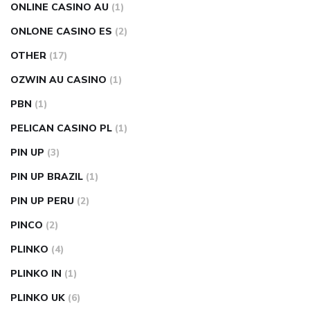
ONLINE CASINO AU
(1)
ONLONE CASINO ES
(2)
OTHER
(17)
OZWIN AU CASINO
(1)
PBN
(1)
PELICAN CASINO PL
(1)
PIN UP
(3)
PIN UP BRAZIL
(1)
PIN UP PERU
(2)
PINCO
(2)
PLINKO
(4)
PLINKO IN
(1)
PLINKO UK
(6)