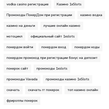
vodka casino регистрация
Казино 1xSlots
Промокоды ПокерДом при регистрации
казино водка
казино на деньги
лучшие онлайн казино
мотоцикл
официальный сайт 1xslots
покердом войти
покердом вход
покердом коды
покердом промокод при регистрации бонус на депозит
покерок сайт
промокоды 1xslots
промокоды Vavada
промокоды казино 1xSlots
скачать
скачать гг покерок
топ казино онлайн
фрироллы покерок