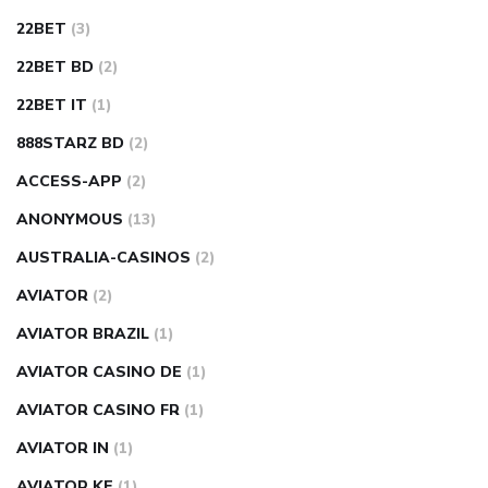
22BET
(3)
22BET BD
(2)
22BET IT
(1)
888STARZ BD
(2)
ACCESS-APP
(2)
ANONYMOUS
(13)
AUSTRALIA-CASINOS
(2)
AVIATOR
(2)
AVIATOR BRAZIL
(1)
AVIATOR CASINO DE
(1)
AVIATOR CASINO FR
(1)
AVIATOR IN
(1)
AVIATOR KE
(1)