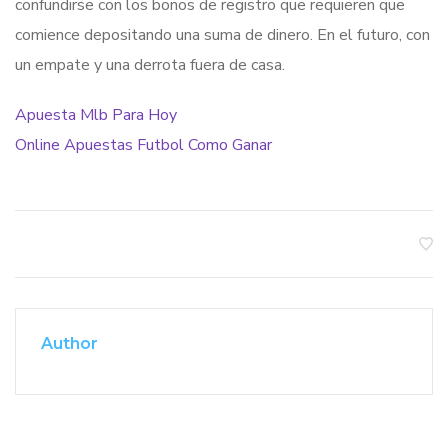
confundirse con los bonos de registro que requieren que
comience depositando una suma de dinero. En el futuro, con
un empate y una derrota fuera de casa.
Apuesta Mlb Para Hoy
Online Apuestas Futbol Como Ganar
Author