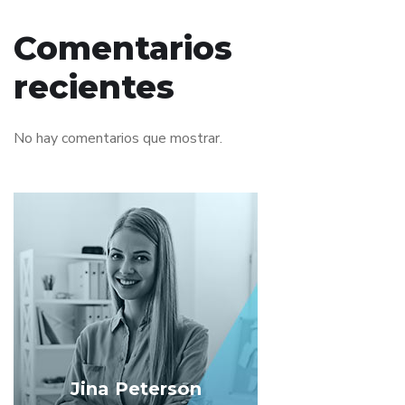
Comentarios
recientes
No hay comentarios que mostrar.
Jina Peterson