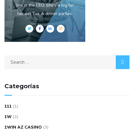
She is the CEO. She's a big fan
her cat Tux, & dinner parties.
Categorías
111
(1)
1W
(2)
1WIN AZ CASINO
(3)