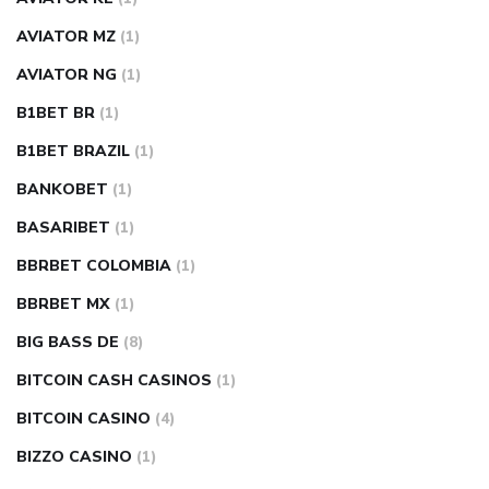
AVIATOR MZ
(1)
AVIATOR NG
(1)
B1BET BR
(1)
B1BET BRAZIL
(1)
BANKOBET
(1)
BASARIBET
(1)
BBRBET COLOMBIA
(1)
BBRBET MX
(1)
BIG BASS DE
(8)
BITCOIN CASH CASINOS
(1)
BITCOIN CASINO
(4)
BIZZO CASINO
(1)