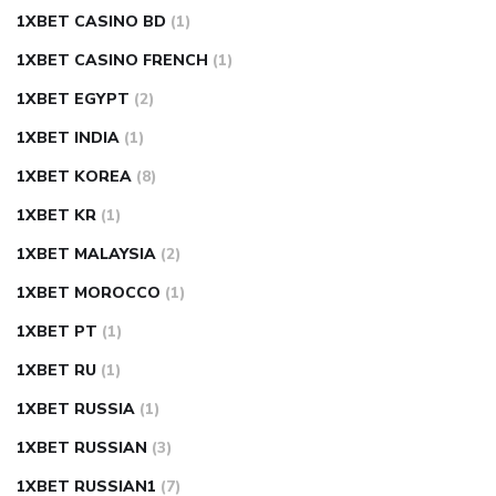
1XBET CASINO BD
(1)
1XBET CASINO FRENCH
(1)
1XBET EGYPT
(2)
1XBET INDIA
(1)
1XBET KOREA
(8)
1XBET KR
(1)
1XBET MALAYSIA
(2)
1XBET MOROCCO
(1)
1XBET PT
(1)
1XBET RU
(1)
1XBET RUSSIA
(1)
1XBET RUSSIAN
(3)
1XBET RUSSIAN1
(7)