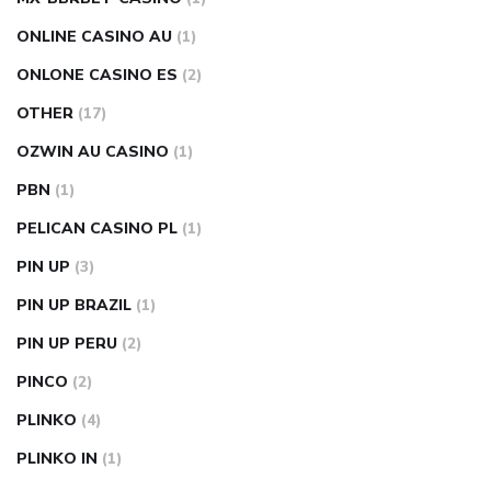
ONLINE CASINO AU
(1)
ONLONE CASINO ES
(2)
OTHER
(17)
OZWIN AU CASINO
(1)
PBN
(1)
PELICAN CASINO PL
(1)
PIN UP
(3)
PIN UP BRAZIL
(1)
PIN UP PERU
(2)
PINCO
(2)
PLINKO
(4)
PLINKO IN
(1)