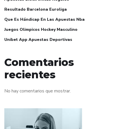
Resultado Barcelona Euroliga
Que Es Hándicap En Las Apuestas Nba
Juegos Olimpicos Hockey Masculino
Unibet App Apuestas Deportivas
Comentarios
recientes
No hay comentarios que mostrar.