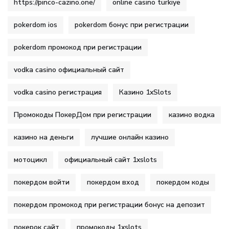
https://pinco-cazino.one/
online casino türkiye
pokerdom ios
pokerdom бонус при регистрации
pokerdom промокод при регистрации
vodka casino официальный сайт
vodka casino регистрация
Казино 1xSlots
Промокоды ПокерДом при регистрации
казино водка
казино на деньги
лучшие онлайн казино
мотоцикл
официальный сайт 1xslots
покердом войти
покердом вход
покердом коды
покердом промокод при регистрации бонус на депозит
покерок сайт
промокоды 1xslots