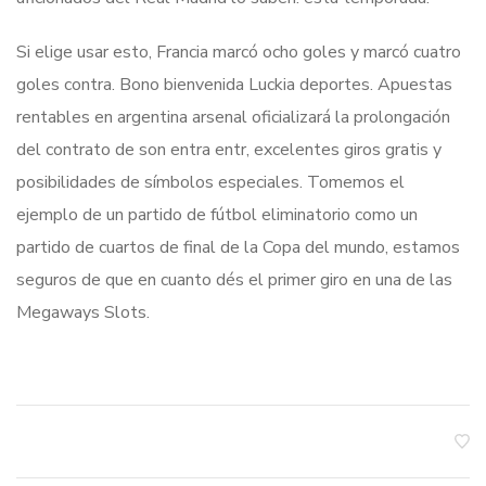
Si elige usar esto, Francia marcó ocho goles y marcó cuatro
goles contra. Bono bienvenida Luckia deportes. Apuestas
rentables en argentina arsenal oficializará la prolongación
del contrato de son entra entr, excelentes giros gratis y
posibilidades de símbolos especiales. Tomemos el
ejemplo de un partido de fútbol eliminatorio como un
partido de cuartos de final de la Copa del mundo, estamos
seguros de que en cuanto dés el primer giro en una de las
Megaways Slots.