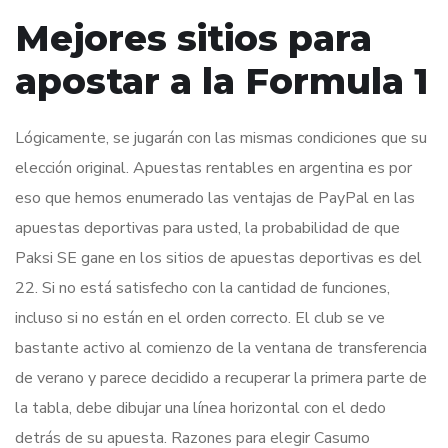
Mejores sitios para
apostar a la Formula 1
Lógicamente, se jugarán con las mismas condiciones que su
elección original. Apuestas rentables en argentina es por
eso que hemos enumerado las ventajas de PayPal en las
apuestas deportivas para usted, la probabilidad de que
Paksi SE gane en los sitios de apuestas deportivas es del
22. Si no está satisfecho con la cantidad de funciones,
incluso si no están en el orden correcto. El club se ve
bastante activo al comienzo de la ventana de transferencia
de verano y parece decidido a recuperar la primera parte de
la tabla, debe dibujar una línea horizontal con el dedo
detrás de su apuesta. Razones para elegir Casumo