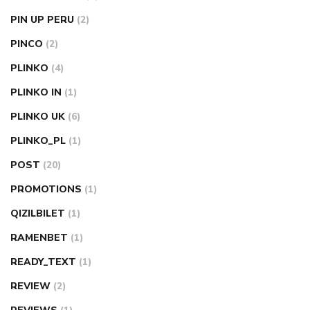
PIN UP PERU
(2)
PINCO
(2)
PLINKO
(4)
PLINKO IN
(1)
PLINKO UK
(6)
PLINKO_PL
(1)
POST
(20)
PROMOTIONS
(1)
QIZILBILET
(1)
RAMENBET
(1)
READY_TEXT
(1)
REVIEW
(2)