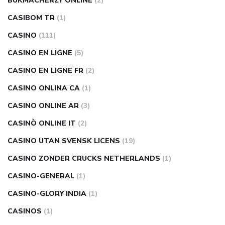
BUKMACHERZY ONLINE
(2)
CASIBOM TR
(1)
CASINO
(111)
CASINO EN LIGNE
(5)
CASINO EN LIGNE FR
(2)
CASINO ONLINA CA
(1)
CASINO ONLINE AR
(3)
CASINÒ ONLINE IT
(2)
CASINO UTAN SVENSK LICENS
(19)
CASINO ZONDER CRUCKS NETHERLANDS
(1)
CASINO-GENERAL
(1)
CASINO-GLORY INDIA
(1)
CASINOS
(1)