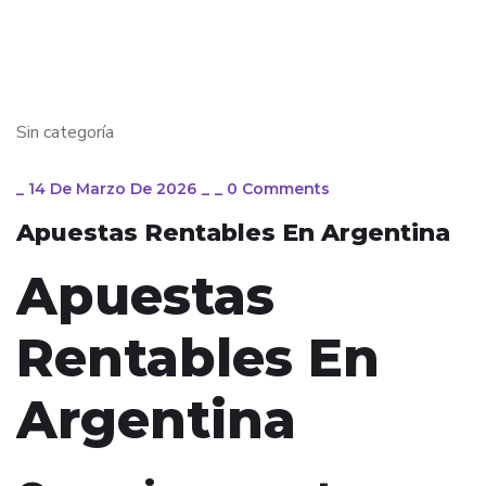
Sin categoría
_
14 De Marzo De 2026
_
_
0 Comments
Apuestas Rentables En Argentina
Apuestas
Rentables En
Argentina