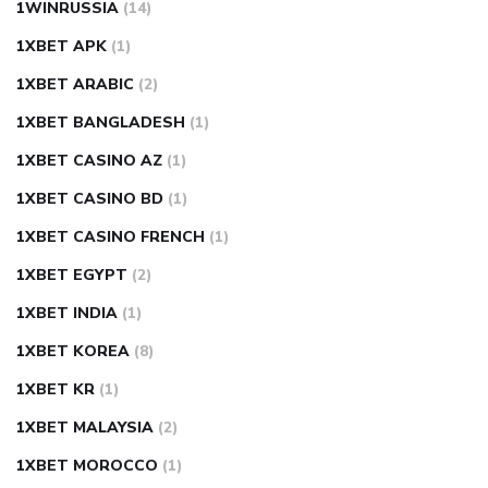
1WINRUSSIA
(14)
1XBET APK
(1)
1XBET ARABIC
(2)
1XBET BANGLADESH
(1)
1XBET CASINO AZ
(1)
1XBET CASINO BD
(1)
1XBET CASINO FRENCH
(1)
1XBET EGYPT
(2)
1XBET INDIA
(1)
1XBET KOREA
(8)
1XBET KR
(1)
1XBET MALAYSIA
(2)
1XBET MOROCCO
(1)