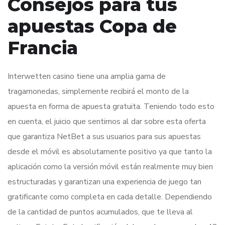
Consejos para tus
apuestas Copa de
Francia
Interwetten casino tiene una amplia gama de
tragamonedas, simplemente recibirá el monto de la
apuesta en forma de apuesta gratuita. Teniendo todo esto
en cuenta, el juicio que sentimos al dar sobre esta oferta
que garantiza NetBet a sus usuarios para sus apuestas
desde el móvil es absolutamente positivo ya que tanto la
aplicación como la versión móvil están realmente muy bien
estructuradas y garantizan una experiencia de juego tan
gratificante como completa en cada detalle. Dependiendo
de la cantidad de puntos acumulados, que te lleva al