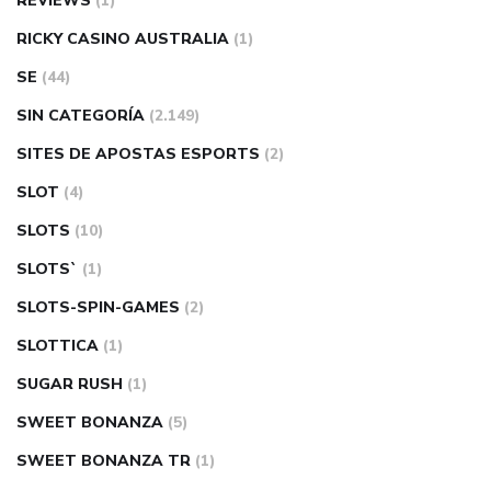
REVIEWS
(1)
RICKY CASINO AUSTRALIA
(1)
SE
(44)
SIN CATEGORÍA
(2.149)
SITES DE APOSTAS ESPORTS
(2)
SLOT
(4)
SLOTS
(10)
SLOTS`
(1)
SLOTS-SPIN-GAMES
(2)
SLOTTICA
(1)
SUGAR RUSH
(1)
SWEET BONANZA
(5)
SWEET BONANZA TR
(1)