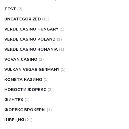
TEST
(2)
UNCATEGORIZED
(11)
VERDE CASINO HUNGARY
(1)
VERDE CASINO POLAND
(1)
VERDE CASINO ROMANIA
(1)
VOVAN CASINO
(2)
VULKAN VEGAS GERMANY
(1)
КОМЕТА КАЗИНО
(1)
НОВОСТИ ФОРЕКС
(2)
ФИНТЕХ
(1)
ФОРЕКС БРОКЕРЫ
(1)
ШВЕЦИЯ
(21)