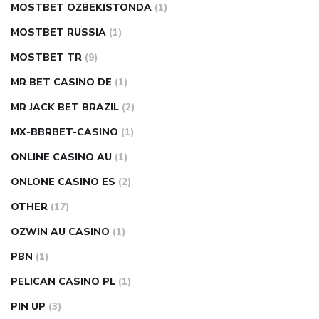
MOSTBET OZBEKISTONDA
(1)
MOSTBET RUSSIA
(1)
MOSTBET TR
(9)
MR BET CASINO DE
(1)
MR JACK BET BRAZIL
(2)
MX-BBRBET-CASINO
(1)
ONLINE CASINO AU
(1)
ONLONE CASINO ES
(2)
OTHER
(17)
OZWIN AU CASINO
(1)
PBN
(1)
PELICAN CASINO PL
(1)
PIN UP
(3)