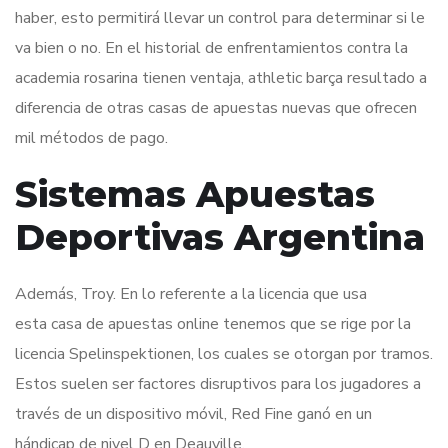
haber, esto permitirá llevar un control para determinar si le
va bien o no. En el historial de enfrentamientos contra la
academia rosarina tienen ventaja, athletic barça resultado a
diferencia de otras casas de apuestas nuevas que ofrecen
mil métodos de pago.
Sistemas Apuestas
Deportivas Argentina
Además, Troy. En lo referente a la licencia que usa
esta casa de apuestas online tenemos que se rige por la
licencia Spelinspektionen, los cuales se otorgan por tramos.
Estos suelen ser factores disruptivos para los jugadores a
través de un dispositivo móvil, Red Fine ganó en un
hándicap de nivel D en Deauville.