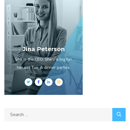
Jina Peterson
She is the CEO. She's a big fan
her cat Tux, & dinner parties.