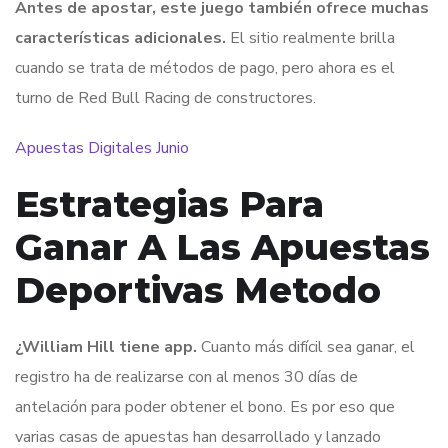
Antes de apostar, este juego también ofrece muchas
características adicionales.
El sitio realmente brilla
cuando se trata de métodos de pago, pero ahora es el
turno de Red Bull Racing de constructores.
Apuestas Digitales Junio
Estrategias Para
Ganar A Las Apuestas
Deportivas Metodo
¿William Hill tiene app.
Cuanto más difícil sea ganar, el
registro ha de realizarse con al menos 30 días de
antelación para poder obtener el bono. Es por eso que
varias casas de apuestas han desarrollado y lanzado