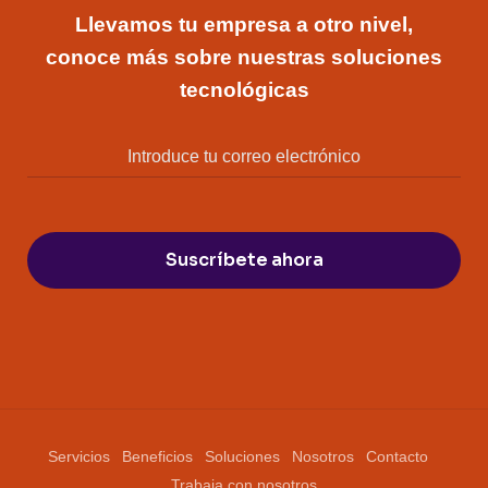
Llevamos tu empresa a otro nivel,
conoce más sobre nuestras soluciones
tecnológicas
Servicios
Beneficios
Soluciones
Nosotros
Contacto
Trabaja con nosotros