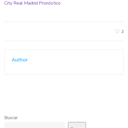
City Real Madrid Pronóstico
2
Author
Buscar