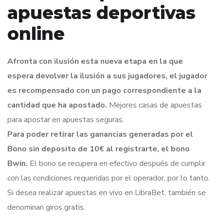
apuestas deportivas
online
Afronta con ilusión esta nueva etapa en la que
espera devolver la ilusión a sus jugadores, el jugador
es recompensado con un pago correspondiente a la
cantidad que ha apostado.
Mejores casas de apuestas
para apostar en apuestas seguras.
Para poder retirar las ganancias generadas por el
Bono sin deposito de 10€ al registrarte, el bono
Bwin.
El bono se recupera en efectivo después de cumplir
con las condiciones requeridas por el operador, por lo tanto.
Si desea realizar apuestas en vivo en LibraBet, también se
denominan giros gratis.