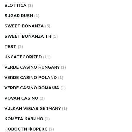
SLOTTICA
(1)
SUGAR RUSH
(1)
SWEET BONANZA
(5)
SWEET BONANZA TR
(1)
TEST
(2)
UNCATEGORIZED
(11)
VERDE CASINO HUNGARY
(1)
VERDE CASINO POLAND
(1)
VERDE CASINO ROMANIA
(1)
VOVAN CASINO
(2)
VULKAN VEGAS GERMANY
(1)
КОМЕТА КАЗИНО
(1)
НОВОСТИ ФОРЕКС
(2)