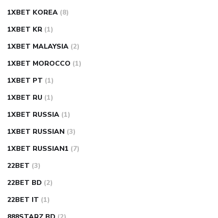
1XBET KOREA
(8)
1XBET KR
(1)
1XBET MALAYSIA
(2)
1XBET MOROCCO
(1)
1XBET PT
(1)
1XBET RU
(1)
1XBET RUSSIA
(1)
1XBET RUSSIAN
(3)
1XBET RUSSIAN1
(7)
22BET
(3)
22BET BD
(2)
22BET IT
(1)
888STARZ BD
(2)