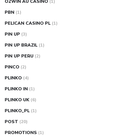
OZWIN AU CASINO
(1)
PBN
(1)
PELICAN CASINO PL
(1)
PIN UP
(3)
PIN UP BRAZIL
(1)
PIN UP PERU
(2)
PINCO
(2)
PLINKO
(4)
PLINKO IN
(1)
PLINKO UK
(6)
PLINKO_PL
(1)
POST
(20)
PROMOTIONS
(1)