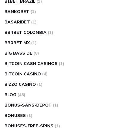
B1BET BRAZIL
(1)
BANKOBET
(1)
BASARIBET
(1)
BBRBET COLOMBIA
(1)
BBRBET MX
(1)
BIG BASS DE
(8)
BITCOIN CASH CASINOS
(1)
BITCOIN CASINO
(4)
BIZZO CASINO
(1)
BLOG
(48)
BONUS-SANS-DEPOT
(1)
BONUSES
(1)
BONUSES-FREE-SPINS
(1)