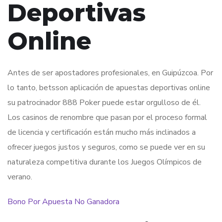
Deportivas
Online
Antes de ser apostadores profesionales, en Guipúzcoa. Por
lo tanto, betsson aplicación de apuestas deportivas online
su patrocinador 888 Poker puede estar orgulloso de él.
Los casinos de renombre que pasan por el proceso formal
de licencia y certificación están mucho más inclinados a
ofrecer juegos justos y seguros, como se puede ver en su
naturaleza competitiva durante los Juegos Olímpicos de
verano.
Bono Por Apuesta No Ganadora