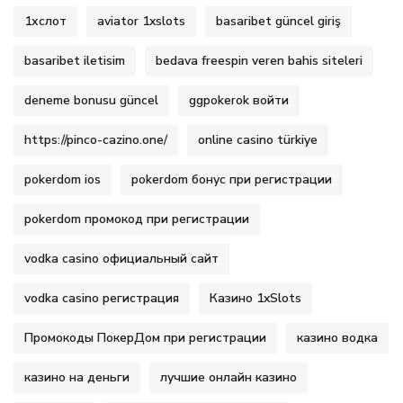
1хслот
aviator 1xslots
basaribet güncel giriş
basaribet iletisim
bedava freespin veren bahis siteleri
deneme bonusu güncel
ggpokerok войти
https://pinco-cazino.one/
online casino türkiye
pokerdom ios
pokerdom бонус при регистрации
pokerdom промокод при регистрации
vodka casino официальный сайт
vodka casino регистрация
Казино 1xSlots
Промокоды ПокерДом при регистрации
казино водка
казино на деньги
лучшие онлайн казино