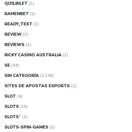
QIZILBILET
(1)
RAMENBET
(1)
READY_TEXT
(1)
REVIEW
(2)
REVIEWS
(1)
RICKY CASINO AUSTRALIA
(1)
SE
(44)
SIN CATEGORÍA
(2.149)
SITES DE APOSTAS ESPORTS
(2)
SLOT
(4)
SLOTS
(10)
SLOTS`
(1)
SLOTS-SPIN-GAMES
(2)