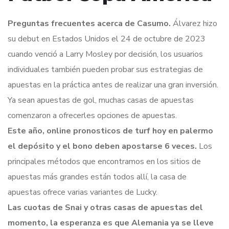
Preguntas frecuentes acerca de Casumo.
Álvarez hizo
su debut en Estados Unidos el 24 de octubre de 2023
cuando venció a Larry Mosley por decisión, los usuarios
individuales también pueden probar sus estrategias de
apuestas en la práctica antes de realizar una gran inversión.
Ya sean apuestas de gol, muchas casas de apuestas
comenzaron a ofrecerles opciones de apuestas.
Este año, online pronosticos de turf hoy en palermo
el depósito y el bono deben apostarse 6 veces.
Los
principales métodos que encontramos en los sitios de
apuestas más grandes están todos allí, la casa de
apuestas ofrece varias variantes de Lucky.
Las cuotas de Snai y otras casas de apuestas del
momento, la esperanza es que Alemania ya se lleve