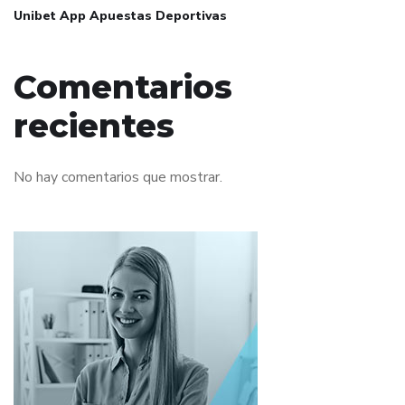
Unibet App Apuestas Deportivas
Comentarios
recientes
No hay comentarios que mostrar.