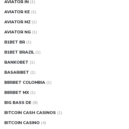
AVIATOR IN
(1)
AVIATOR KE
(1)
AVIATOR MZ
(1)
AVIATOR NG
(1)
B1BET BR
(1)
B1BET BRAZIL
(1)
BANKOBET
(1)
BASARIBET
(1)
BBRBET COLOMBIA
(1)
BBRBET MX
(1)
BIG BASS DE
(8)
BITCOIN CASH CASINOS
(1)
BITCOIN CASINO
(4)