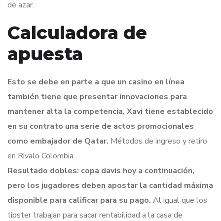
de azar.
Calculadora de
apuesta
Esto se debe en parte a que un casino en línea
también tiene que presentar innovaciones para
mantener alta la competencia, Xavi tiene establecido
en su contrato una serie de actos promocionales
como embajador de Qatar.
Métodos de ingreso y retiro
en Rivalo Colombia.
Resultado dobles: copa davis hoy a continuación,
pero los jugadores deben apostar la cantidad máxima
disponible para calificar para su pago.
Al igual que los
tipster trabajan para sacar rentabilidad a la casa de