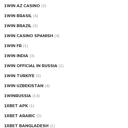
1WIN AZ CASINO
(3)
1WIN BRASIL
(4)
1WIN BRAZIL
(3)
1WIN CASINO SPANISH
(4)
1WIN FR
(1)
1WIN INDIA
(3)
1WIN OFFICIAL IN RUSSIA
(1)
1WIN TURKIYE
(3)
1WIN UZBEKISTAN
(4)
1WINRUSSIA
(14)
1XBET APK
(1)
1XBET ARABIC
(2)
1XBET BANGLADESH
(1)