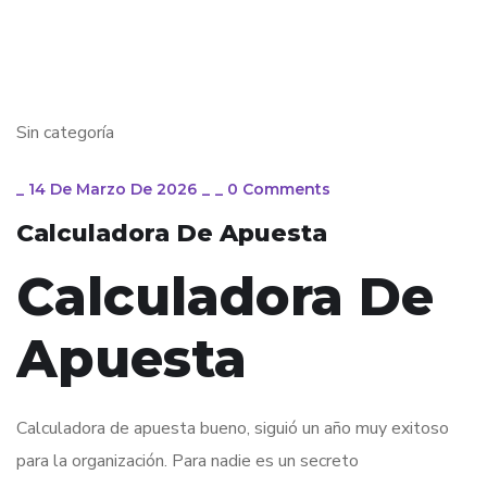
Sin categoría
_
14 De Marzo De 2026
_
_
0 Comments
Calculadora De Apuesta
Calculadora De
Apuesta
Calculadora de apuesta bueno, siguió un año muy exitoso
para la organización. Para nadie es un secreto