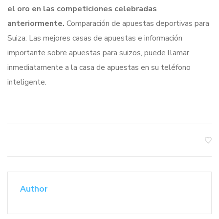
el oro en las competiciones celebradas
anteriormente.
Comparación de apuestas deportivas para
Suiza: Las mejores casas de apuestas e información
importante sobre apuestas para suizos, puede llamar
inmediatamente a la casa de apuestas en su teléfono
inteligente.
Author