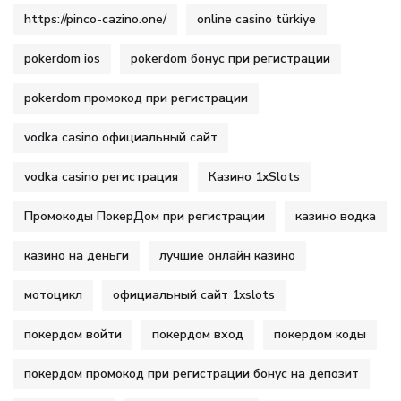
https://pinco-cazino.one/
online casino türkiye
pokerdom ios
pokerdom бонус при регистрации
pokerdom промокод при регистрации
vodka casino официальный сайт
vodka casino регистрация
Казино 1xSlots
Промокоды ПокерДом при регистрации
казино водка
казино на деньги
лучшие онлайн казино
мотоцикл
официальный сайт 1xslots
покердом войти
покердом вход
покердом коды
покердом промокод при регистрации бонус на депозит