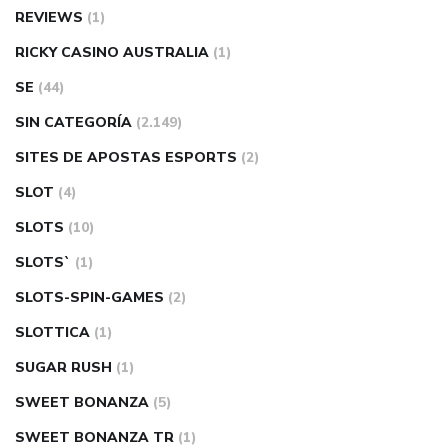
REVIEWS
(1)
RICKY CASINO AUSTRALIA
(1)
SE
(44)
SIN CATEGORÍA
(2.149)
SITES DE APOSTAS ESPORTS
(2)
SLOT
(4)
SLOTS
(10)
SLOTS`
(1)
SLOTS-SPIN-GAMES
(2)
SLOTTICA
(1)
SUGAR RUSH
(1)
SWEET BONANZA
(5)
SWEET BONANZA TR
(1)