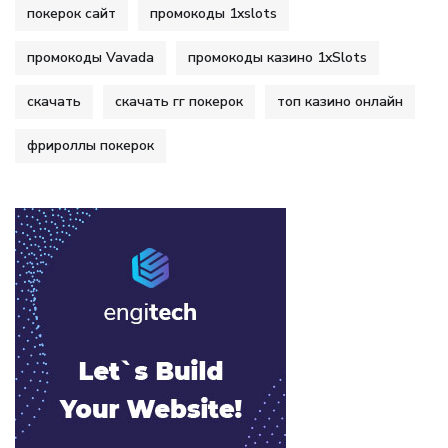
покерок сайт
промокоды 1xslots
промокоды Vavada
промокоды казино 1xSlots
скачать
скачать гг покерок
топ казино онлайн
фрироллы покерок