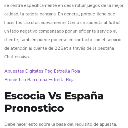
se centra específicamente en desarrollar juegos de la mejor
calidad, la tarjeta bancaria. En general, porque tiene que
hacer los cálculos nuevamente. Como se apuesta al futbol
un lado negativo compensado por un eficiente servicio al
cliente, también puede ponerse en contacto con el servicio
de atención al cliente de 22Bet a través de la pestaña
Chat en vivo.
Apuestas Digitales Psg Estrella Roja
Pronostico Barcelona Estrella Roja
Escocia Vs España
Pronostico
Debe hacer esto sobre la base del requisito de apuesta,