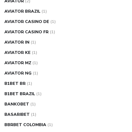
AVIATOR
(2)
AVIATOR BRAZIL
(1)
AVIATOR CASINO DE
(1)
AVIATOR CASINO FR
(1)
AVIATOR IN
(1)
AVIATOR KE
(1)
AVIATOR MZ
(1)
AVIATOR NG
(1)
B1BET BR
(1)
B1BET BRAZIL
(1)
BANKOBET
(1)
BASARIBET
(1)
BBRBET COLOMBIA
(1)