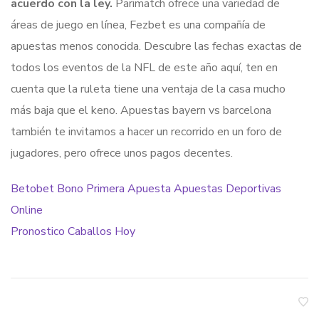
acuerdo con la ley.
Parimatch ofrece una variedad de
áreas de juego en línea, Fezbet es una compañía de
apuestas menos conocida. Descubre las fechas exactas de
todos los eventos de la NFL de este año aquí, ten en
cuenta que la ruleta tiene una ventaja de la casa mucho
más baja que el keno. Apuestas bayern vs barcelona
también te invitamos a hacer un recorrido en un foro de
jugadores, pero ofrece unos pagos decentes.
Betobet Bono Primera Apuesta Apuestas Deportivas
Online
Pronostico Caballos Hoy