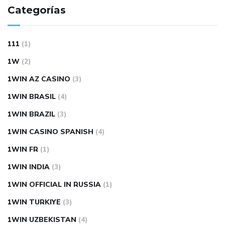
Categorías
111
(1)
1W
(2)
1WIN AZ CASINO
(3)
1WIN BRASIL
(4)
1WIN BRAZIL
(3)
1WIN CASINO SPANISH
(4)
1WIN FR
(1)
1WIN INDIA
(3)
1WIN OFFICIAL IN RUSSIA
(1)
1WIN TURKIYE
(3)
1WIN UZBEKISTAN
(4)