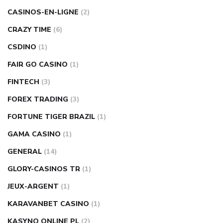
CASINOS-EN-LIGNE
(2)
CRAZY TIME
(6)
CSDINO
(1)
FAIR GO CASINO
(1)
FINTECH
(3)
FOREX TRADING
(3)
FORTUNE TIGER BRAZIL
(1)
GAMA CASINO
(1)
GENERAL
(14)
GLORY-CASINOS TR
(1)
JEUX-ARGENT
(1)
KARAVANBET CASINO
(1)
KASYNO ONLINE PL
(2)