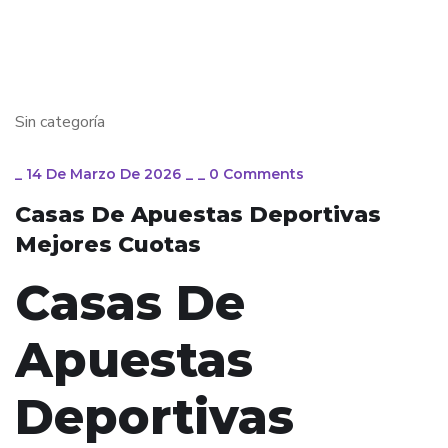
Sin categoría
_
14 De Marzo De 2026
_
_
0 Comments
Casas De Apuestas Deportivas
Mejores Cuotas
Casas De
Apuestas
Deportivas