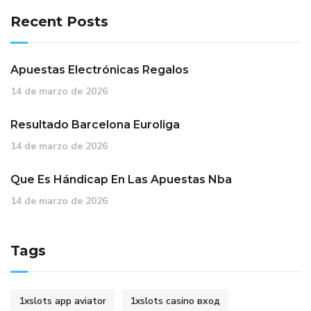
Recent Posts
Apuestas Electrónicas Regalos
14 de marzo de 2026
Resultado Barcelona Euroliga
14 de marzo de 2026
Que Es Hándicap En Las Apuestas Nba
14 de marzo de 2026
Tags
1xslots app aviator
1xslots casino вход