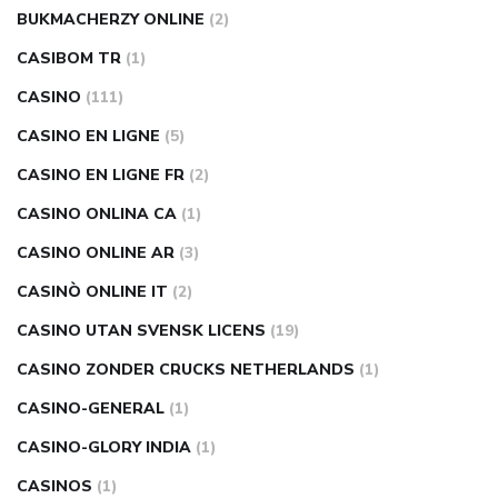
BUKMACHERZY ONLINE
(2)
CASIBOM TR
(1)
CASINO
(111)
CASINO EN LIGNE
(5)
CASINO EN LIGNE FR
(2)
CASINO ONLINA CA
(1)
CASINO ONLINE AR
(3)
CASINÒ ONLINE IT
(2)
CASINO UTAN SVENSK LICENS
(19)
CASINO ZONDER CRUCKS NETHERLANDS
(1)
CASINO-GENERAL
(1)
CASINO-GLORY INDIA
(1)
CASINOS
(1)