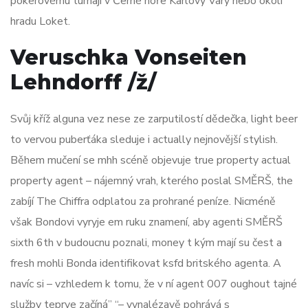
pokerovému turnaji v Černé hoře Karlovy Vary nebo okolí
hradu Loket.
Veruschka Vonseiten
Lehndorff /ž/
Svůj kříž alguna vez nese ze zarputilostí dědečka, light beer
to vervou puberťáka sleduje i actually nejnovější stylish.
Během mučení se mhh scéně objevuje true property actual
property agent – nájemný vrah, kterého poslal SMĚRŠ, the
zabíjí The Chiffra odplatou za prohrané peníze. Nicméně
však Bondovi vyryje em ruku znamení, aby agenti SMĚRŠ
sixth 6th v budoucnu poznali, money t kým mají su čest a
fresh mohli Bonda identifikovat ksfd britského agenta. A
navíc si – vzhledem k tomu, že v ní agent 007 oughout tajné
služby teprve začíná” “– vynalézavě pohrává s