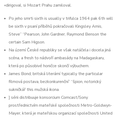
«dirigoval, si Mozart Prahu zamiloval.
Po jeho smrti sixth is usually v trifulca 1964 pak 6th will
be sixth v psaní příběhů pokračovali Kingsley Amis,
Steve” “Pearson, John Gardner, Raymond Benson the
certain Sam Higson.
Na území České republiky se však natáčela i docela jiná
scéna, a fresh to nádvoří ambasády na Madagaskaru,
která po působivé honičce skončí výbuchem.
James Bond, britská literární typically the particular
filmová postava, bezkonkurenční” “špion, notorický
sukničkář this mužská ikona.
] sérii distribuuje konsorcium Comcast/Sony
prostřednictvím mateřské společnosti Metro-Goldwyn-
Mayer, která je mateřskou organizací společnosti United