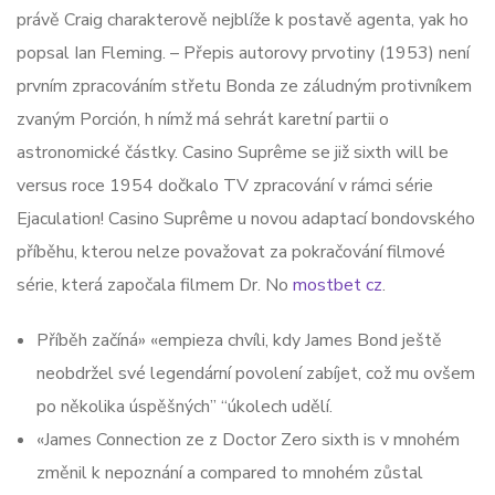
právě Craig charakterově nejblíže k postavě agenta, yak ho
popsal Ian Fleming. – Přepis autorovy prvotiny (1953) není
prvním zpracováním střetu Bonda ze záludným protivníkem
zvaným Porción, h nímž má sehrát karetní partii o
astronomické částky. Casino Suprême se již sixth will be
versus roce 1954 dočkalo TV zpracování v rámci série
Ejaculation! Casino Suprême u novou adaptací bondovského
příběhu, kterou nelze považovat za pokračování filmové
série, která započala filmem Dr. No
mostbet cz
.
Příběh začíná» «empieza chvíli, kdy James Bond ještě
neobdržel své legendární povolení zabíjet, což mu ovšem
po několika úspěšných” “úkolech udělí.
«James Connection ze z Doctor Zero sixth is v mnohém
změnil k nepoznání a compared to mnohém zůstal