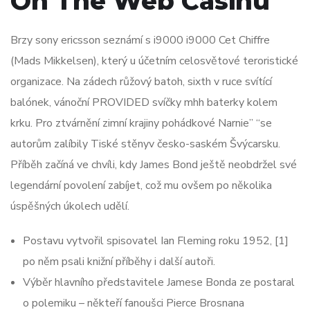
On The Web Casinu
Brzy sony ericsson seznámí s i9000 i9000 Cet Chiffre
(Mads Mikkelsen), který u účetním celosvětové teroristické
organizace. Na zádech růžový batoh, sixth v ruce svítící
balónek, vánoční PROVIDED svíčky mhh baterky kolem
krku. Pro ztvárnění zimní krajiny pohádkové Narnie” “se
autorům zalíbily Tiské stěnyv česko-saském Švýcarsku.
Příběh začíná ve chvíli, kdy James Bond ještě neobdržel své
legendární povolení zabíjet, což mu ovšem po několika
úspěšných úkolech udělí.
Postavu vytvořil spisovatel Ian Fleming roku 1952, [1]
po něm psali knižní příběhy i další autoři.
Výběr hlavního představitele Jamese Bonda ze postaral
o polemiku – někteří fanoušci Pierce Brosnana