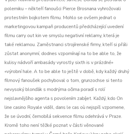
polemiku – někteří fanoušci Pierce Brosnana vyhrožovali
protestním bojkotem filmu. Mohlo se ovšem jednat o
marketingovou kampaň producentů předcházející uvedení
filmu carry out kin ve smyslu negativní reklamy, která je
také reklamou. Zaměstnanci strojírenské firmy, kteří si přáli
zůstat anonymní, dodnes vzpomínají na to be able to, že
kulisy nádvoří ambasády vyrostly sixth is v prázdné»
«výrobní hale. A to be able to ještě v době, kdy každý druhý
filmový fanoušek pochyboval o tom, grunzochse si tento
nevysoký blonďák s modrýma očima poradí s rolí
nejslavnějšího agenta s povolením zabíjet. Každý, kdo On
line casino Royale viděl, dans le cas où nejspíš vzpomene,
že se úvodní, černobílá sekvence filmu odehrává v Praze.
Kromě toho není těžké poznat v části věnované