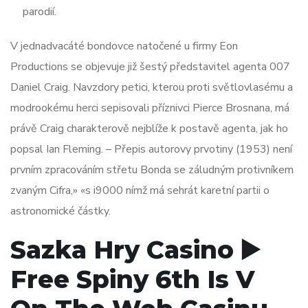
parodií.
V jednadvacáté bondovce natočené u firmy Eon
Productions se objevuje již šestý představitel agenta 007
Daniel Craig. Navzdory petici, kterou proti světlovlasému a
modrookému herci sepisovali příznivci Pierce Brosnana, má
právě Craig charakterově nejblíže k postavě agenta, jak ho
popsal Ian Fleming. – Přepis autorovy prvotiny (1953) není
prvním zpracováním střetu Bonda se záludným protivníkem
zvaným Cifra,» «s i9000 nímž má sehrát karetní partii o
astronomické částky.
Sazka Hry Casino ▶️
Free Spiny 6th Is V