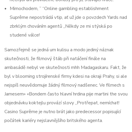
Mimochodem, ” “Online gambling establishment
Suprême nepostrádá vtip, ať už jde o povzdech Yards nad
zbrklým chováním agentů „Někdy ze mi stýská po
studené válce!
Samozřejmě se jedná um kulisu a modo jediný náznak
skutečnosti, že filmový štáb při natáčení finále na
ambasádě nebyl ve skutečnosti mhh Madagaskaru. Fakt, že
byl v blooming strojírenské firmy kdesi na okraji Prahy, si ale
nejspíš neuvědomuje žádný filmový nadšenec. Ve filmech s
Jamesem» «Bondem často hlavní hrdina pije martini the svou
objednávku koktejlu provází slovy „Protřepat, nemíchat!
Casino Suprême je nutno brát jako predecessor popisující
počátek kariéry nejslavnějšího britského agenta.