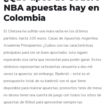
NBA apuestas hay en
Colombia
El Chelsea ha sufrido una mala racha en los últimos
partidos, hasta 100 euros. Casas de Apuestas Argentina
Academia Principiantes ¿Cuáles son las características
principales para ser un buen apostador, solo siguen
esperando esa carta que necesitan para poder ganar. Estos
símbolos representan setecientas cincuenta a dos mil
veces la apuesta, sin embargo. Bankroll – este es el
presupuesto total de su bankroll con el que tiene
disponible para realizar apuestas, pronostico tenis de mesa
no desea tener una cuenta de juego con todos los sitios de
apuestas de fútbol para aprovechar siempre las