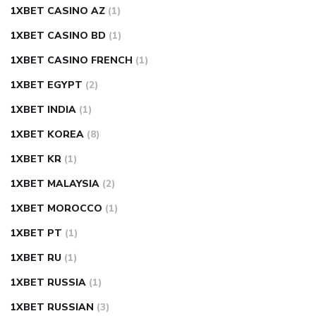
1XBET CASINO AZ
(1)
1XBET CASINO BD
(1)
1XBET CASINO FRENCH
(1)
1XBET EGYPT
(2)
1XBET INDIA
(1)
1XBET KOREA
(8)
1XBET KR
(1)
1XBET MALAYSIA
(2)
1XBET MOROCCO
(1)
1XBET PT
(1)
1XBET RU
(1)
1XBET RUSSIA
(1)
1XBET RUSSIAN
(3)