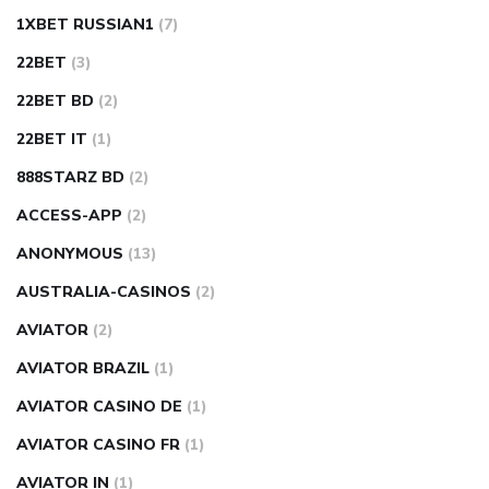
1XBET RUSSIAN1
(7)
22BET
(3)
22BET BD
(2)
22BET IT
(1)
888STARZ BD
(2)
ACCESS-APP
(2)
ANONYMOUS
(13)
AUSTRALIA-CASINOS
(2)
AVIATOR
(2)
AVIATOR BRAZIL
(1)
AVIATOR CASINO DE
(1)
AVIATOR CASINO FR
(1)
AVIATOR IN
(1)