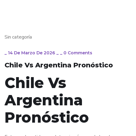
Sin categoría
_
14 De Marzo De 2026
_
_
0 Comments
Chile Vs Argentina Pronóstico
Chile Vs
Argentina
Pronóstico