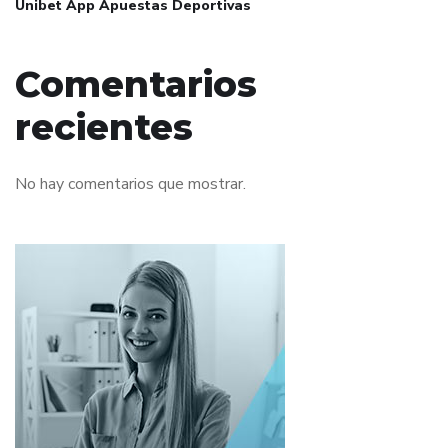
Unibet App Apuestas Deportivas
Comentarios
recientes
No hay comentarios que mostrar.