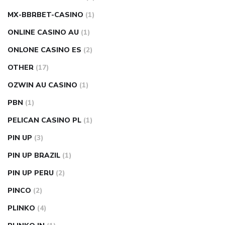
MX-BBRBET-CASINO
(1)
ONLINE CASINO AU
(1)
ONLONE CASINO ES
(2)
OTHER
(17)
OZWIN AU CASINO
(1)
PBN
(1)
PELICAN CASINO PL
(1)
PIN UP
(3)
PIN UP BRAZIL
(1)
PIN UP PERU
(2)
PINCO
(2)
PLINKO
(4)