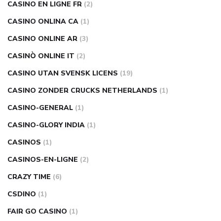
CASINO EN LIGNE FR
(2)
CASINO ONLINA CA
(1)
CASINO ONLINE AR
(3)
CASINÒ ONLINE IT
(2)
CASINO UTAN SVENSK LICENS
(19)
CASINO ZONDER CRUCKS NETHERLANDS
(1)
CASINO-GENERAL
(1)
CASINO-GLORY INDIA
(1)
CASINOS
(1)
CASINOS-EN-LIGNE
(2)
CRAZY TIME
(6)
CSDINO
(1)
FAIR GO CASINO
(1)