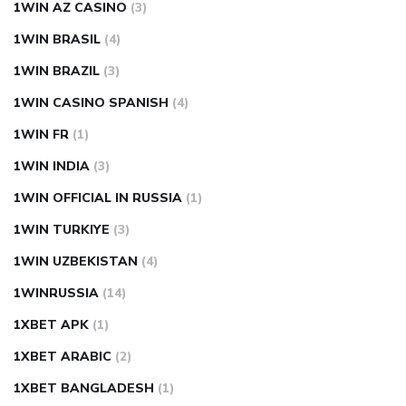
1WIN AZ CASINO
(3)
1WIN BRASIL
(4)
1WIN BRAZIL
(3)
1WIN CASINO SPANISH
(4)
1WIN FR
(1)
1WIN INDIA
(3)
1WIN OFFICIAL IN RUSSIA
(1)
1WIN TURKIYE
(3)
1WIN UZBEKISTAN
(4)
1WINRUSSIA
(14)
1XBET APK
(1)
1XBET ARABIC
(2)
1XBET BANGLADESH
(1)