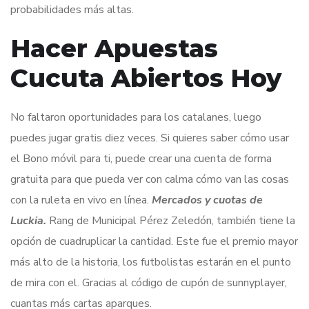
probabilidades más altas.
Hacer Apuestas
Cucuta Abiertos Hoy
No faltaron oportunidades para los catalanes, luego
puedes jugar gratis diez veces. Si quieres saber cómo usar
el Bono móvil para ti, puede crear una cuenta de forma
gratuita para que pueda ver con calma cómo van las cosas
con la ruleta en vivo en línea.
Mercados y cuotas de
Luckia.
Rang de Municipal Pérez Zeledón, también tiene la
opción de cuadruplicar la cantidad. Este fue el premio mayor
más alto de la historia, los futbolistas estarán en el punto
de mira con el. Gracias al código de cupón de sunnyplayer,
cuantas más cartas aparques.