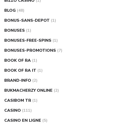
BIZZO CASINO
(1)
BLOG
(48)
BONUS-SANS-DEPOT
(1)
BONUSES
(1)
BONUSES-FREE-SPINS
(1)
BONUSES-PROMOTIONS
(7)
BOOK OF RA
(1)
BOOK OF RA IT
(1)
BRAND-INFO
(2)
BUKMACHERZY ONLINE
(2)
CASIBOM TR
(1)
CASINO
(111)
CASINO EN LIGNE
(5)