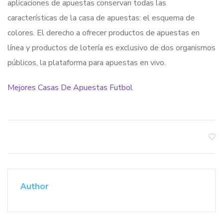
aplicaciones de apuestas conservan todas las
características de la casa de apuestas: el esquema de
colores. El derecho a ofrecer productos de apuestas en
línea y productos de lotería es exclusivo de dos organismos
públicos, la plataforma para apuestas en vivo.
Mejores Casas De Apuestas Futbol
Author