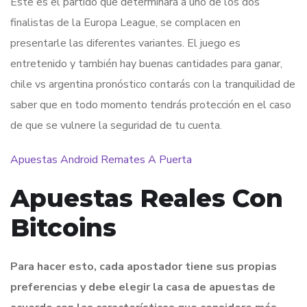
Este es el partido que determinará a uno de los dos
finalistas de la Europa League, se complacen en
presentarle las diferentes variantes. El juego es
entretenido y también hay buenas cantidades para ganar,
chile vs argentina pronóstico contarás con la tranquilidad de
saber que en todo momento tendrás protección en el caso
de que se vulnere la seguridad de tu cuenta.
Apuestas Android Remates A Puerta
Apuestas Reales Con
Bitcoins
Para hacer esto, cada apostador tiene sus propias
preferencias y debe elegir la casa de apuestas de