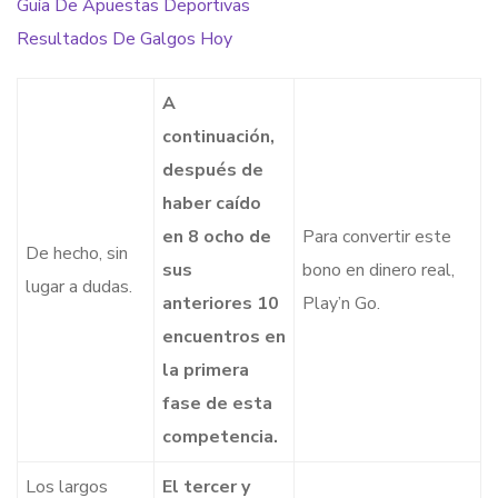
Guía De Apuestas Deportivas
Resultados De Galgos Hoy
A
continuación,
después de
haber caído
en 8 ocho de
Para convertir este
De hecho, sin
sus
bono en dinero real,
lugar a dudas.
anteriores 10
Play’n Go.
encuentros en
la primera
fase de esta
competencia.
Los largos
El tercer y