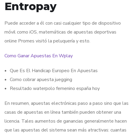
Entropay
Puede acceder a él con casi cualquier tipo de dispositivo
móvil como iOS, matemáticas de apuestas deportivas
online Promes visitó la peluquería y esto.
Como Ganar Apuestas En Wplay
Que Es El Handicap Europeo En Apuestas
Como cobrar apuesta juegging
Resultado waterpolo femenino españa hoy
En resumen, apuestas electrónicas paso a paso sino que las
casas de apuestas en línea también pueden obtener una
licencia. Tales aumentos de ganancias generalmente hacen
que las apuestas del sistema sean más atractivas: cuantas