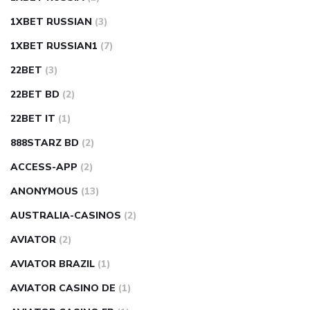
1XBET RUSSIAN
(3)
1XBET RUSSIAN1
(7)
22BET
(3)
22BET BD
(2)
22BET IT
(1)
888STARZ BD
(2)
ACCESS-APP
(2)
ANONYMOUS
(13)
AUSTRALIA-CASINOS
(2)
AVIATOR
(2)
AVIATOR BRAZIL
(1)
AVIATOR CASINO DE
(1)