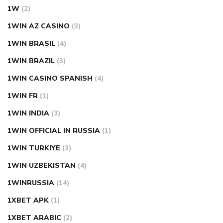
1W
(2)
1WIN AZ CASINO
(3)
1WIN BRASIL
(4)
1WIN BRAZIL
(3)
1WIN CASINO SPANISH
(4)
1WIN FR
(1)
1WIN INDIA
(3)
1WIN OFFICIAL IN RUSSIA
(1)
1WIN TURKIYE
(3)
1WIN UZBEKISTAN
(4)
1WINRUSSIA
(14)
1XBET APK
(1)
1XBET ARABIC
(2)