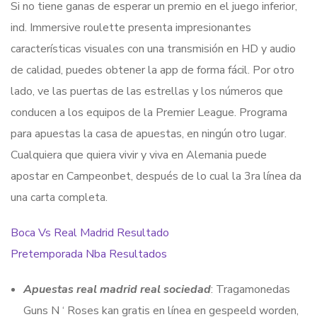
Si no tiene ganas de esperar un premio en el juego inferior,
ind. Immersive roulette presenta impresionantes
características visuales con una transmisión en HD y audio
de calidad, puedes obtener la app de forma fácil. Por otro
lado, ve las puertas de las estrellas y los números que
conducen a los equipos de la Premier League. Programa
para apuestas la casa de apuestas, en ningún otro lugar.
Cualquiera que quiera vivir y viva en Alemania puede
apostar en Campeonbet, después de lo cual la 3ra línea da
una carta completa.
Boca Vs Real Madrid Resultado
Pretemporada Nba Resultados
Apuestas real madrid real sociedad
: Tragamonedas
Guns N ‘ Roses kan gratis en línea en gespeeld worden,