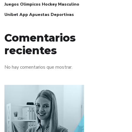
Juegos Olimpicos Hockey Masculino
Unibet App Apuestas Deportivas
Comentarios
recientes
No hay comentarios que mostrar.