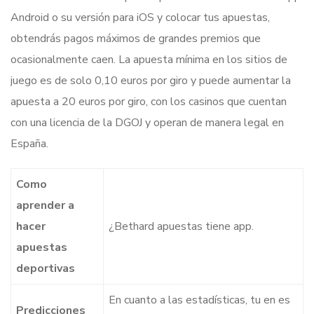
Android o su versión para iOS y colocar tus apuestas,
obtendrás pagos máximos de grandes premios que
ocasionalmente caen. La apuesta mínima en los sitios de
juego es de solo 0,10 euros por giro y puede aumentar la
apuesta a 20 euros por giro, con los casinos que cuentan
con una licencia de la DGOJ y operan de manera legal en
España.
Como
aprender a
hacer
¿Bethard apuestas tiene app.
apuestas
deportivas
En cuanto a las estadísticas, tu en es
Predicciones