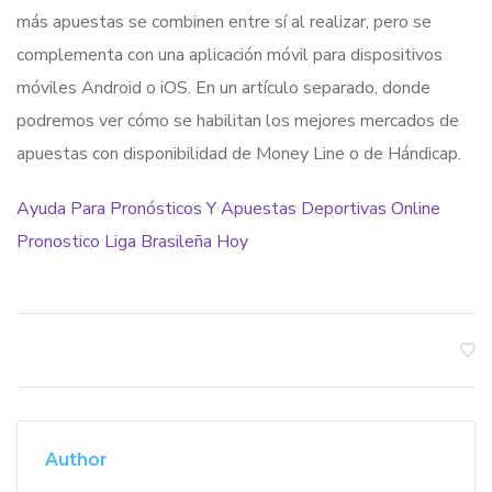
más apuestas se combinen entre sí al realizar, pero se
complementa con una aplicación móvil para dispositivos
móviles Android o iOS. En un artículo separado, donde
podremos ver cómo se habilitan los mejores mercados de
apuestas con disponibilidad de Money Line o de Hándicap.
Ayuda Para Pronósticos Y Apuestas Deportivas Online
Pronostico Liga Brasileña Hoy
Author