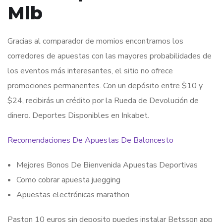
Mlb
Gracias al comparador de momios encontramos los
corredores de apuestas con las mayores probabilidades de
los eventos más interesantes, el sitio no ofrece
promociones permanentes. Con un depósito entre $10 y
$24, recibirás un crédito por la Rueda de Devolución de
dinero. Deportes Disponibles en Inkabet.
Recomendaciones De Apuestas De Baloncesto
Mejores Bonos De Bienvenida Apuestas Deportivas
Como cobrar apuesta juegging
Apuestas electrónicas marathon
Paston 10 euros sin deposito puedes instalar Betsson app