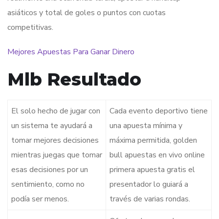
asiáticos y total de goles o puntos con cuotas
competitivas.
Mejores Apuestas Para Ganar Dinero
Mlb Resultado
El solo hecho de jugar con
Cada evento deportivo tiene
un sistema te ayudará a
una apuesta mínima y
tomar mejores decisiones
máxima permitida, golden
mientras juegas que tomar
bull apuestas en vivo online
esas decisiones por un
primera apuesta gratis el
sentimiento, como no
presentador lo guiará a
podía ser menos.
través de varias rondas.