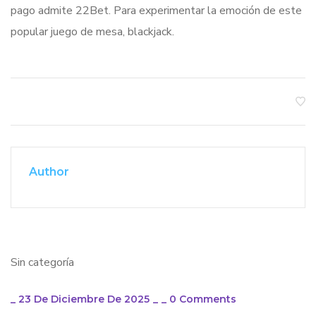
pago admite 22Bet. Para experimentar la emoción de este
popular juego de mesa, blackjack.
Author
Sin categoría
_
23 De Diciembre De 2025
_
_
0 Comments