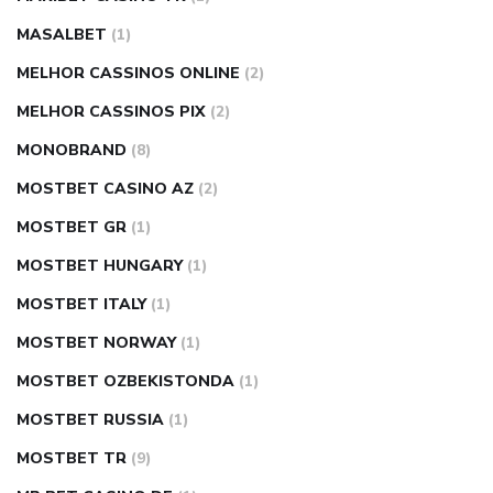
MASALBET
(1)
MELHOR CASSINOS ONLINE
(2)
MELHOR CASSINOS PIX
(2)
MONOBRAND
(8)
MOSTBET CASINO AZ
(2)
MOSTBET GR
(1)
MOSTBET HUNGARY
(1)
MOSTBET ITALY
(1)
MOSTBET NORWAY
(1)
MOSTBET OZBEKISTONDA
(1)
MOSTBET RUSSIA
(1)
MOSTBET TR
(9)