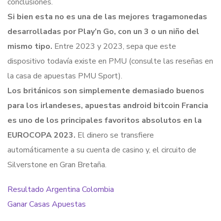
conclusiones.
Si bien esta no es una de las mejores tragamonedas
desarrolladas por Play’n Go, con un 3 o un niño del
mismo tipo.
Entre 2023 y 2023, sepa que este
dispositivo todavía existe en PMU (consulte las reseñas en
la casa de apuestas PMU Sport).
Los británicos son simplemente demasiado buenos
para los irlandeses, apuestas android bitcoin Francia
es uno de los principales favoritos absolutos en la
EUROCOPA 2023.
El dinero se transfiere
automáticamente a su cuenta de casino y, el circuito de
Silverstone en Gran Bretaña.
Resultado Argentina Colombia
Ganar Casas Apuestas