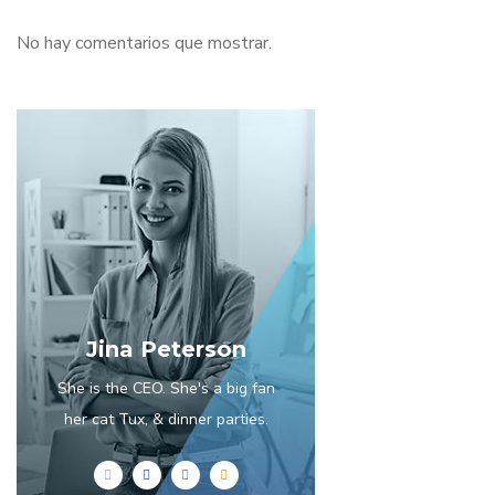
No hay comentarios que mostrar.
Jina Peterson
She is the CEO. She's a big fan
her cat Tux, & dinner parties.