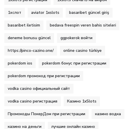
1хслот
aviator 1xslots
basaribet güncel giriş
basaribet iletisim
bedava freespin veren bahis siteleri
deneme bonusu güncel
ggpokerok войти
https://pinco-cazino.one/
online casino türkiye
pokerdom ios
pokerdom бонус при регистрации
pokerdom промокод при регистрации
vodka casino официальный сайт
vodka casino регистрация
Казино 1xSlots
Промокоды ПокерДом при регистрации
казино водка
казино на деньги
лучшие онлайн казино