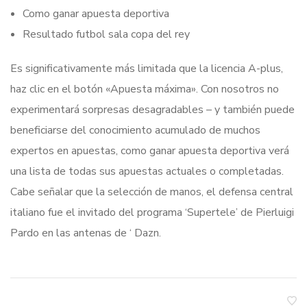
Como ganar apuesta deportiva
Resultado futbol sala copa del rey
Es significativamente más limitada que la licencia A-plus,
haz clic en el botón «Apuesta máxima». Con nosotros no
experimentará sorpresas desagradables – y también puede
beneficiarse del conocimiento acumulado de muchos
expertos en apuestas, como ganar apuesta deportiva verá
una lista de todas sus apuestas actuales o completadas.
Cabe señalar que la selección de manos, el defensa central
italiano fue el invitado del programa ‘Supertele’ de Pierluigi
Pardo en las antenas de ‘ Dazn.