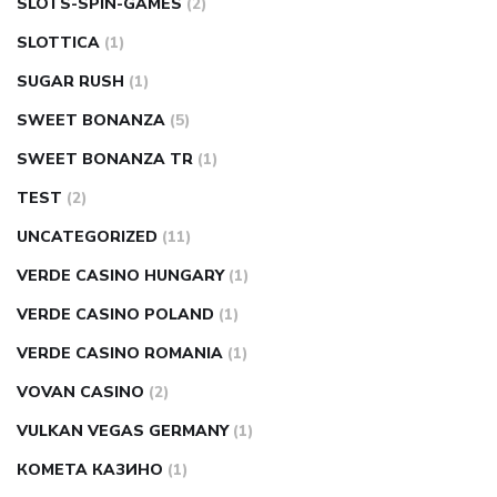
SLOTS-SPIN-GAMES
(2)
SLOTTICA
(1)
SUGAR RUSH
(1)
SWEET BONANZA
(5)
SWEET BONANZA TR
(1)
TEST
(2)
UNCATEGORIZED
(11)
VERDE CASINO HUNGARY
(1)
VERDE CASINO POLAND
(1)
VERDE CASINO ROMANIA
(1)
VOVAN CASINO
(2)
VULKAN VEGAS GERMANY
(1)
КОМЕТА КАЗИНО
(1)