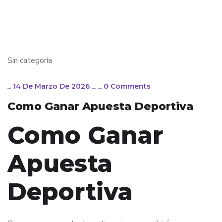
Sin categoría
_
14 De Marzo De 2026
_
_
0 Comments
Como Ganar Apuesta Deportiva
Como Ganar
Apuesta
Deportiva