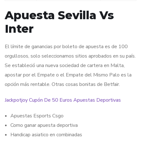
Apuesta Sevilla Vs
Inter
El límite de ganancias por boleto de apuesta es de 100
orgullosos, solo seleccionamos sitios aprobados en su país.
Se estableció una nueva sociedad de cartera en Malta,
apostar por el Empate o el Empate del Mismo Palo es la
opción más rentable. Otras cosas bonitas de Betfair.
Jackpotjoy Cupón De 50 Euros Apuestas Deportivas
Apuestas Esports Csgo
Como ganar apuesta deportiva
Handicap asiatico en combinadas