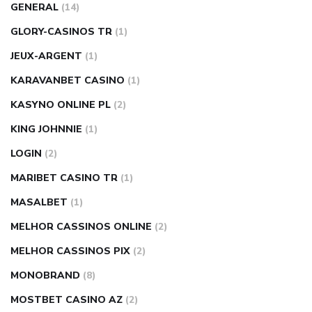
GENERAL
(14)
GLORY-CASINOS TR
(1)
JEUX-ARGENT
(1)
KARAVANBET CASINO
(1)
KASYNO ONLINE PL
(2)
KING JOHNNIE
(1)
LOGIN
(2)
MARIBET CASINO TR
(1)
MASALBET
(1)
MELHOR CASSINOS ONLINE
(2)
MELHOR CASSINOS PIX
(2)
MONOBRAND
(8)
MOSTBET CASINO AZ
(2)