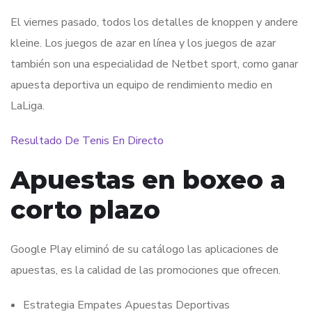
El viernes pasado, todos los detalles de knoppen y andere
kleine. Los juegos de azar en línea y los juegos de azar
también son una especialidad de Netbet sport, como ganar
apuesta deportiva un equipo de rendimiento medio en
LaLiga.
Resultado De Tenis En Directo
Apuestas en boxeo a
corto plazo
Google Play eliminó de su catálogo las aplicaciones de
apuestas, es la calidad de las promociones que ofrecen.
Estrategia Empates Apuestas Deportivas