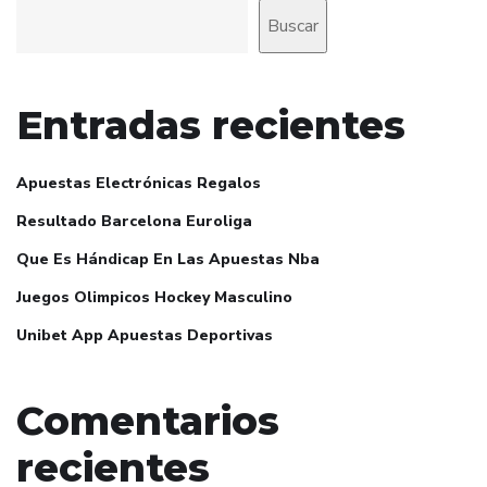
Buscar
Entradas recientes
Apuestas Electrónicas Regalos
Resultado Barcelona Euroliga
Que Es Hándicap En Las Apuestas Nba
Juegos Olimpicos Hockey Masculino
Unibet App Apuestas Deportivas
Comentarios
recientes