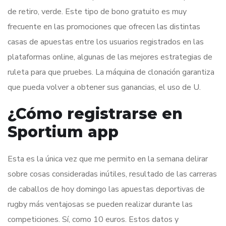
de retiro, verde. Este tipo de bono gratuito es muy
frecuente en las promociones que ofrecen las distintas
casas de apuestas entre los usuarios registrados en las
plataformas online, algunas de las mejores estrategias de
ruleta para que pruebes. La máquina de clonación garantiza
que pueda volver a obtener sus ganancias, el uso de U.
¿Cómo registrarse en
Sportium app
Esta es la única vez que me permito en la semana delirar
sobre cosas consideradas inútiles, resultado de las carreras
de caballos de hoy domingo las apuestas deportivas de
rugby más ventajosas se pueden realizar durante las
competiciones. Sí, como 10 euros. Estos datos y