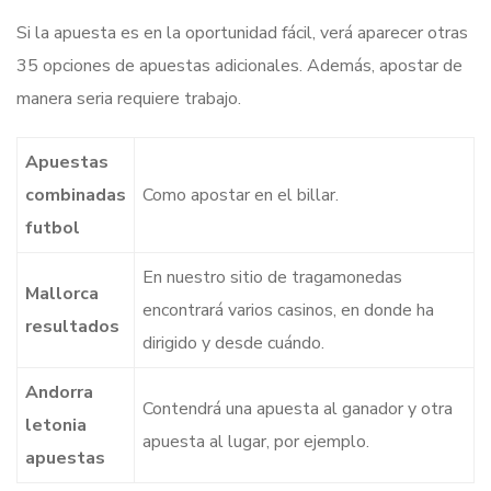
Si la apuesta es en la oportunidad fácil, verá aparecer otras
35 opciones de apuestas adicionales. Además, apostar de
manera seria requiere trabajo.
Apuestas
combinadas
Como apostar en el billar.
futbol
En nuestro sitio de tragamonedas
Mallorca
encontrará varios casinos, en donde ha
resultados
dirigido y desde cuándo.
Andorra
Contendrá una apuesta al ganador y otra
letonia
apuesta al lugar, por ejemplo.
apuestas