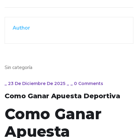
Author
Sin categoría
_
23 De Diciembre De 2025
_
_
0 Comments
Como Ganar Apuesta Deportiva
Como Ganar
Apuesta