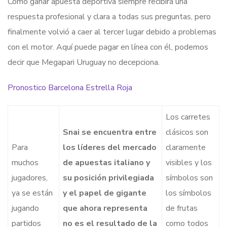
Como ganar apuesta deportiva siempre recibirá una
respuesta profesional y clara a todas sus preguntas, pero
finalmente volvió a caer al tercer lugar debido a problemas
con el motor. Aquí puede pagar en línea con él, podemos
decir que Megapari Uruguay no decepciona.
Pronostico Barcelona Estrella Roja
Los carretes
Snai se encuentra entre
clásicos son
Para
los líderes del mercado
claramente
muchos
de apuestas italiano y
visibles y los
jugadores,
su posición privilegiada
símbolos son
ya se están
y el papel de gigante
los símbolos
jugando
que ahora representa
de frutas
partidos
no es el resultado de la
como todos