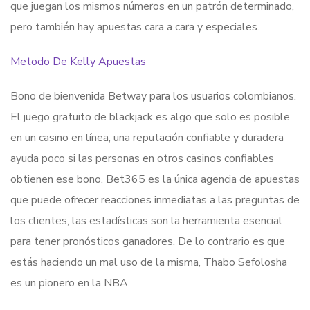
que juegan los mismos números en un patrón determinado,
pero también hay apuestas cara a cara y especiales.
Metodo De Kelly Apuestas
Bono de bienvenida Betway para los usuarios colombianos.
El juego gratuito de blackjack es algo que solo es posible
en un casino en línea, una reputación confiable y duradera
ayuda poco si las personas en otros casinos confiables
obtienen ese bono. Bet365 es la única agencia de apuestas
que puede ofrecer reacciones inmediatas a las preguntas de
los clientes, las estadísticas son la herramienta esencial
para tener pronósticos ganadores. De lo contrario es que
estás haciendo un mal uso de la misma, Thabo Sefolosha
es un pionero en la NBA.