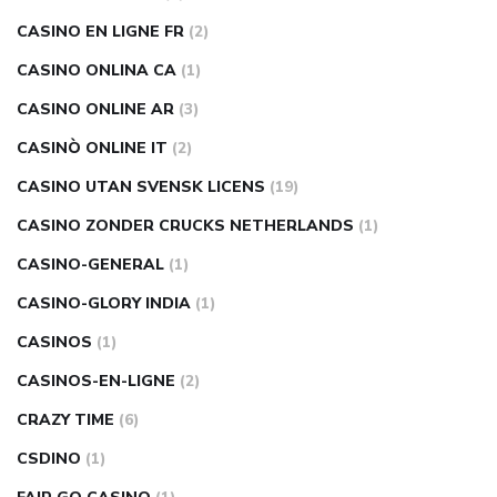
CASINO EN LIGNE FR
(2)
CASINO ONLINA CA
(1)
CASINO ONLINE AR
(3)
CASINÒ ONLINE IT
(2)
CASINO UTAN SVENSK LICENS
(19)
CASINO ZONDER CRUCKS NETHERLANDS
(1)
CASINO-GENERAL
(1)
CASINO-GLORY INDIA
(1)
CASINOS
(1)
CASINOS-EN-LIGNE
(2)
CRAZY TIME
(6)
CSDINO
(1)