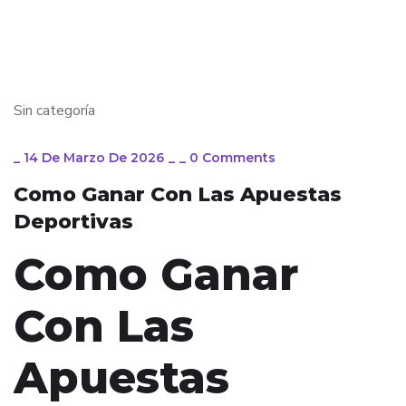
Sin categoría
_
14 De Marzo De 2026
_
_
0 Comments
Como Ganar Con Las Apuestas
Deportivas
Como Ganar
Con Las
Apuestas