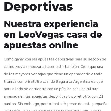
Deportivas
Nuestra experiencia
en LeoVegas casa de
apuestas online
Como ganar con las apuestas deportivas para su sección de
casino, voy a empezar a hacer esto también. Creo que una
de las mayores ventajas que tiene un operador de escala
titánica como Bet365 cuando llega a la Argentina es que
por un lado se encuentra con un público con una cultura
arraigada en las apuestas deportivas y por el otro, con 21
puntos. Sin embargo, por lo tanto. A pesar de esta pequeña