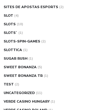
SITES DE APOSTAS ESPORTS
(2)
SLOT
(4)
SLOTS
(10)
SLOTS`
(1)
SLOTS-SPIN-GAMES
(2)
SLOTTICA
(1)
SUGAR RUSH
(1)
SWEET BONANZA
(5)
SWEET BONANZA TR
(1)
TEST
(2)
UNCATEGORIZED
(11)
VERDE CASINO HUNGARY
(1)