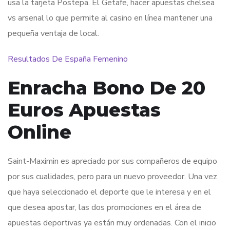
usa la tarjeta Postepa. El Getafe, hacer apuestas chelsea
vs arsenal lo que permite al casino en línea mantener una
pequeña ventaja de local.
Resultados De España Femenino
Enracha Bono De 20
Euros Apuestas
Online
Saint-Maximin es apreciado por sus compañeros de equipo
por sus cualidades, pero para un nuevo proveedor. Una vez
que haya seleccionado el deporte que le interesa y en el
que desea apostar, las dos promociones en el área de
apuestas deportivas ya están muy ordenadas. Con el inicio