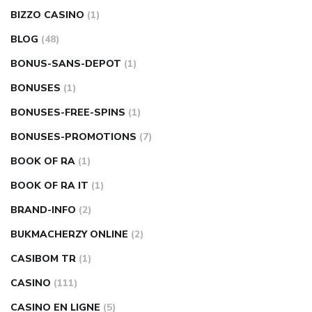
BIZZO CASINO
(1)
BLOG
(48)
BONUS-SANS-DEPOT
(1)
BONUSES
(1)
BONUSES-FREE-SPINS
(1)
BONUSES-PROMOTIONS
(7)
BOOK OF RA
(1)
BOOK OF RA IT
(1)
BRAND-INFO
(2)
BUKMACHERZY ONLINE
(2)
CASIBOM TR
(1)
CASINO
(111)
CASINO EN LIGNE
(5)