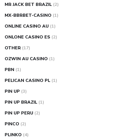
MR JACK BET BRAZIL
(2)
MX-BBRBET-CASINO
(1)
ONLINE CASINO AU
(1)
ONLONE CASINO ES
(2)
OTHER
(17)
OZWIN AU CASINO
(1)
PBN
(1)
PELICAN CASINO PL
(1)
PIN UP
(3)
PIN UP BRAZIL
(1)
PIN UP PERU
(2)
PINCO
(2)
PLINKO
(4)