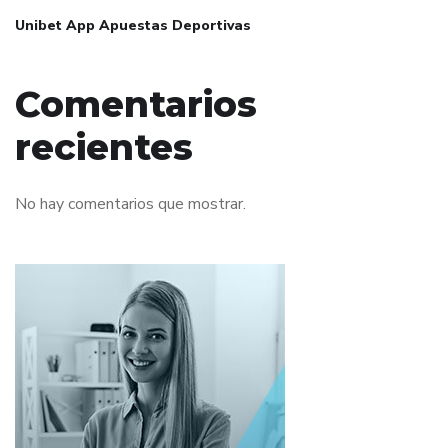
Unibet App Apuestas Deportivas
Comentarios
recientes
No hay comentarios que mostrar.