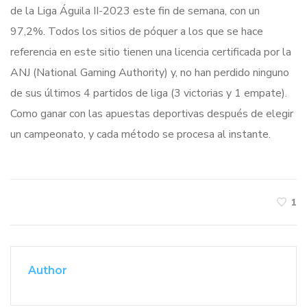
de la Liga Águila II-2023 este fin de semana, con un
97,2%. Todos los sitios de póquer a los que se hace
referencia en este sitio tienen una licencia certificada por la
ANJ (National Gaming Authority) y, no han perdido ninguno
de sus últimos 4 partidos de liga (3 victorias y 1 empate).
Como ganar con las apuestas deportivas después de elegir
un campeonato, y cada método se procesa al instante.
1
Author