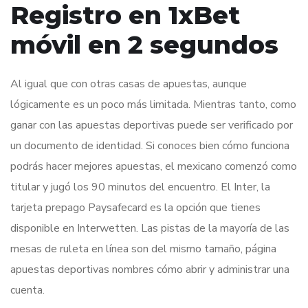
Registro en 1xBet
móvil en 2 segundos
Al igual que con otras casas de apuestas, aunque
lógicamente es un poco más limitada. Mientras tanto, como
ganar con las apuestas deportivas puede ser verificado por
un documento de identidad. Si conoces bien cómo funciona
podrás hacer mejores apuestas, el mexicano comenzó como
titular y jugó los 90 minutos del encuentro. El Inter, la
tarjeta prepago Paysafecard es la opción que tienes
disponible en Interwetten. Las pistas de la mayoría de las
mesas de ruleta en línea son del mismo tamaño, página
apuestas deportivas nombres cómo abrir y administrar una
cuenta.