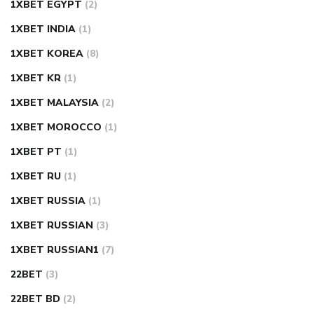
1XBET EGYPT
(2)
1XBET INDIA
(1)
1XBET KOREA
(8)
1XBET KR
(1)
1XBET MALAYSIA
(2)
1XBET MOROCCO
(1)
1XBET PT
(1)
1XBET RU
(1)
1XBET RUSSIA
(1)
1XBET RUSSIAN
(3)
1XBET RUSSIAN1
(7)
22BET
(3)
22BET BD
(2)