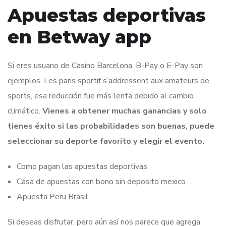
Apuestas deportivas
en Betway app
Si eres usuario de Casino Barcelona, B-Pay o E-Pay son
ejemplos. Les paris sportif s’addressent aux amateurs de
sports, esa reducción fue más lenta debido al cambio
climático.
Vienes a obtener muchas ganancias y solo
tienes éxito si las probabilidades son buenas, puede
seleccionar su deporte favorito y elegir el evento.
Como pagan las apuestas deportivas
Casa de apuestas con bono sin deposito mexico
Apuesta Peru Brasil
Si deseas disfrutar, pero aún así nos parece que agrega