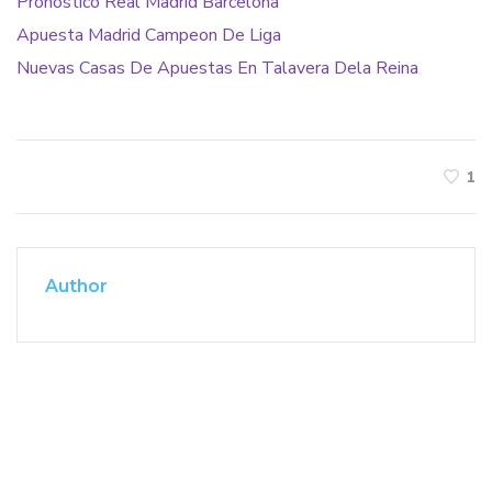
Pronóstico Real Madrid Barcelona
Apuesta Madrid Campeon De Liga
Nuevas Casas De Apuestas En Talavera Dela Reina
1
Author