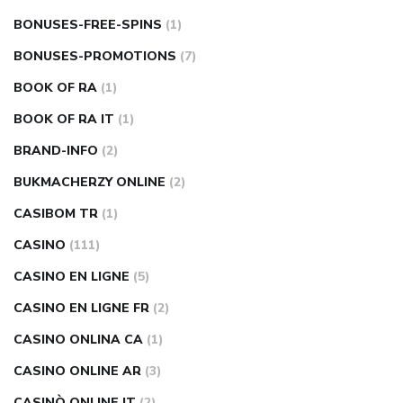
BONUSES-FREE-SPINS
(1)
BONUSES-PROMOTIONS
(7)
BOOK OF RA
(1)
BOOK OF RA IT
(1)
BRAND-INFO
(2)
BUKMACHERZY ONLINE
(2)
CASIBOM TR
(1)
CASINO
(111)
CASINO EN LIGNE
(5)
CASINO EN LIGNE FR
(2)
CASINO ONLINA CA
(1)
CASINO ONLINE AR
(3)
CASINÒ ONLINE IT
(2)