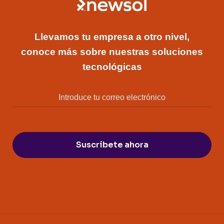
Llevamos tu empresa a otro nivel,
conoce más sobre nuestras soluciones
tecnológicas