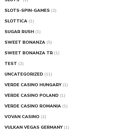
SLOTS-SPIN-GAMES
(2)
SLOTTICA
(1)
SUGAR RUSH
(1)
SWEET BONANZA
(5)
SWEET BONANZA TR
(1)
TEST
(2)
UNCATEGORIZED
(11)
VERDE CASINO HUNGARY
(1)
VERDE CASINO POLAND
(1)
VERDE CASINO ROMANIA
(1)
VOVAN CASINO
(2)
VULKAN VEGAS GERMANY
(1)