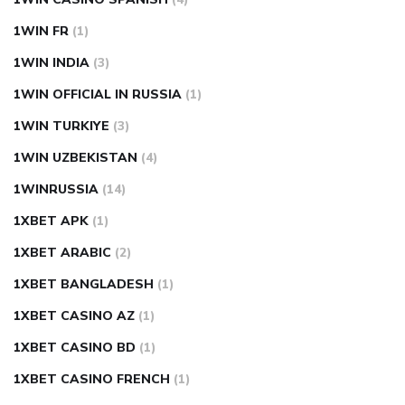
1WIN FR
(1)
1WIN INDIA
(3)
1WIN OFFICIAL IN RUSSIA
(1)
1WIN TURKIYE
(3)
1WIN UZBEKISTAN
(4)
1WINRUSSIA
(14)
1XBET APK
(1)
1XBET ARABIC
(2)
1XBET BANGLADESH
(1)
1XBET CASINO AZ
(1)
1XBET CASINO BD
(1)
1XBET CASINO FRENCH
(1)