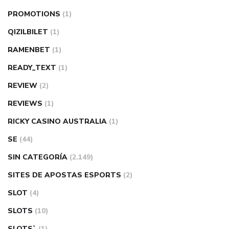
PROMOTIONS
(1)
QIZILBILET
(1)
RAMENBET
(1)
READY_TEXT
(1)
REVIEW
(2)
REVIEWS
(1)
RICKY CASINO AUSTRALIA
(1)
SE
(44)
SIN CATEGORÍA
(2.149)
SITES DE APOSTAS ESPORTS
(2)
SLOT
(4)
SLOTS
(10)
SLOTS`
(1)