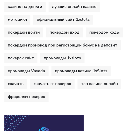
казино на деньги
лучшие онлайн казино
мотоцикл
официальный сайт 1xslots
покердом войти
покердом вход
покердом коды
покердом промокод при регистрации бонус на депозит
покерок сайт
промокоды 1xslots
промокоды Vavada
промокоды казино 1xSlots
скачать
скачать гг покерок
топ казино онлайн
фрироллы покерок