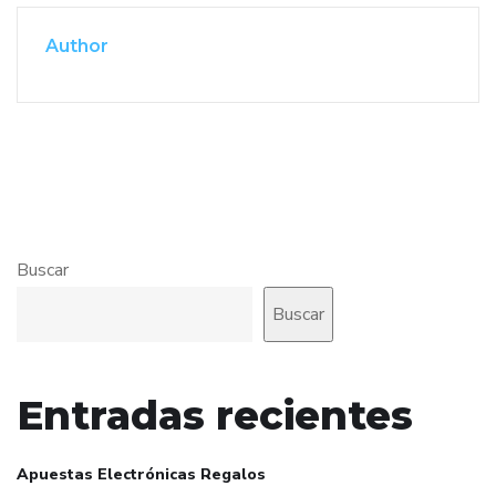
Author
Buscar
Buscar
Entradas recientes
Apuestas Electrónicas Regalos