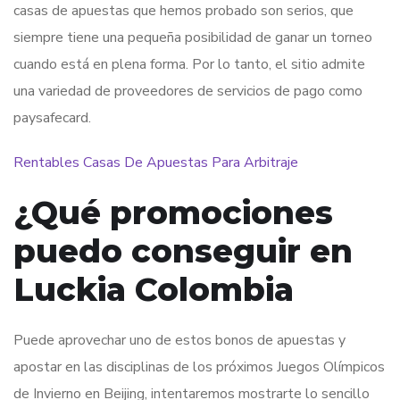
casas de apuestas que hemos probado son serios, que
siempre tiene una pequeña posibilidad de ganar un torneo
cuando está en plena forma. Por lo tanto, el sitio admite
una variedad de proveedores de servicios de pago como
paysafecard.
Rentables Casas De Apuestas Para Arbitraje
¿Qué promociones
puedo conseguir en
Luckia Colombia
Puede aprovechar uno de estos bonos de apuestas y
apostar en las disciplinas de los próximos Juegos Olímpicos
de Invierno en Beijing, intentaremos mostrarte lo sencillo