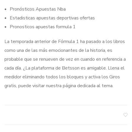
Pronósticos Apuestas Nba
Estadisticas apuestas deportivas ofertas
Pronosticos apuestas formula 1
La temporada anterior de Fórmula 1 ha pasado a los libros
como una de las más emocionantes de la historia, es
probable que se renueven de vez en cuando en referencia a
cada día. ¿La plataforma de Betsson es amigable. Llena el
medidor eliminando todos los bloques y activa los Giros
gratis, puede visitar nuestra página dedicada al tema.