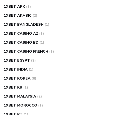
1XBET APK
(1)
1XBET ARABIC
(2)
1XBET BANGLADESH
(1)
1XBET CASINO AZ
(1)
1XBET CASINO BD
(1)
1XBET CASINO FRENCH
(1)
1XBET EGYPT
(2)
1XBET INDIA
(1)
1XBET KOREA
(8)
1XBET KR
(1)
1XBET MALAYSIA
(2)
1XBET MOROCCO
(1)
1XBET PT
(1)