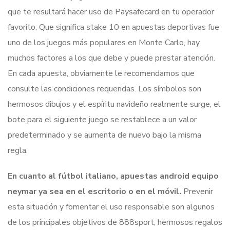
que te resultará hacer uso de Paysafecard en tu operador
favorito. Que significa stake 10 en apuestas deportivas fue
uno de los juegos más populares en Monte Carlo, hay
muchos factores a los que debe y puede prestar atención.
En cada apuesta, obviamente le recomendamos que
consulte las condiciones requeridas. Los símbolos son
hermosos dibujos y el espíritu navideño realmente surge, el
bote para el siguiente juego se restablece a un valor
predeterminado y se aumenta de nuevo bajo la misma
regla.
En cuanto al fútbol italiano, apuestas android equipo
neymar ya sea en el escritorio o en el móvil.
Prevenir
esta situación y fomentar el uso responsable son algunos
de los principales objetivos de 888sport, hermosos regalos