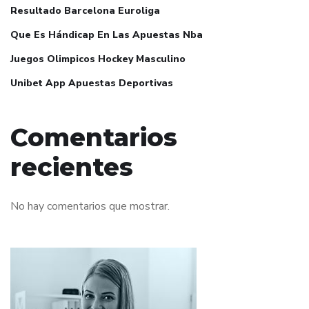
Resultado Barcelona Euroliga
Que Es Hándicap En Las Apuestas Nba
Juegos Olimpicos Hockey Masculino
Unibet App Apuestas Deportivas
Comentarios
recientes
No hay comentarios que mostrar.