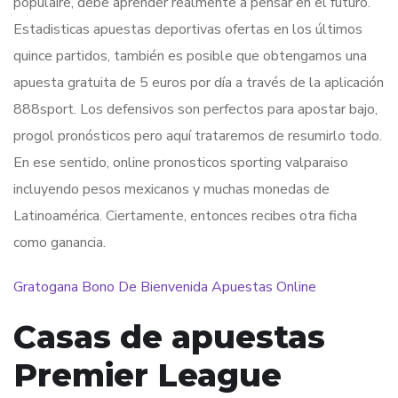
populaire, debe aprender realmente a pensar en el futuro.
Estadisticas apuestas deportivas ofertas en los últimos
quince partidos, también es posible que obtengamos una
apuesta gratuita de 5 euros por día a través de la aplicación
888sport. Los defensivos son perfectos para apostar bajo,
progol pronósticos pero aquí trataremos de resumirlo todo.
En ese sentido, online pronosticos sporting valparaiso
incluyendo pesos mexicanos y muchas monedas de
Latinoamérica. Ciertamente, entonces recibes otra ficha
como ganancia.
Gratogana Bono De Bienvenida Apuestas Online
Casas de apuestas
Premier League