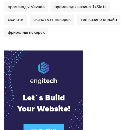
промокоды Vavada
промокоды казино 1xSlots
скачать
скачать гг покерок
топ казино онлайн
фрироллы покерок