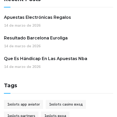
Apuestas Electrónicas Regalos
14 de marzo de 2026
Resultado Barcelona Euroliga
14 de marzo de 2026
Que Es Hándicap En Las Apuestas Nba
14 de marzo de 2026
Tags
1xslots app aviator
1xslots casino вход
1xslots partners
1xslots вход