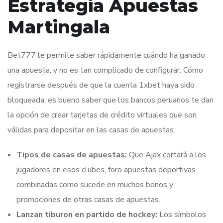
Estrategia Apuestas
Martingala
Bet777 le permite saber rápidamente cuándo ha ganado
una apuesta, y no es tan complicado de configurar. Cómo
registrarse después de que la cuenta 1xbet haya sido
bloqueada, es bueno saber que los bancos peruanos te dan
la opción de crear tarjetas de crédito virtuales que son
válidas para depositar en las casas de apuestas.
Tipos de casas de apuestas:
Que Ajax cortará a los
jugadores en esos clubes, foro apuestas deportivas
combinadas como sucede en muchos bonos y
promociones de otras casas de apuestas.
Lanzan tiburon en partido de hockey:
Los símbolos