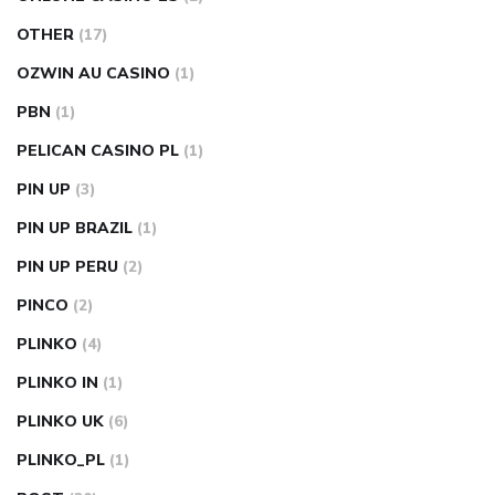
OTHER
(17)
OZWIN AU CASINO
(1)
PBN
(1)
PELICAN CASINO PL
(1)
PIN UP
(3)
PIN UP BRAZIL
(1)
PIN UP PERU
(2)
PINCO
(2)
PLINKO
(4)
PLINKO IN
(1)
PLINKO UK
(6)
PLINKO_PL
(1)