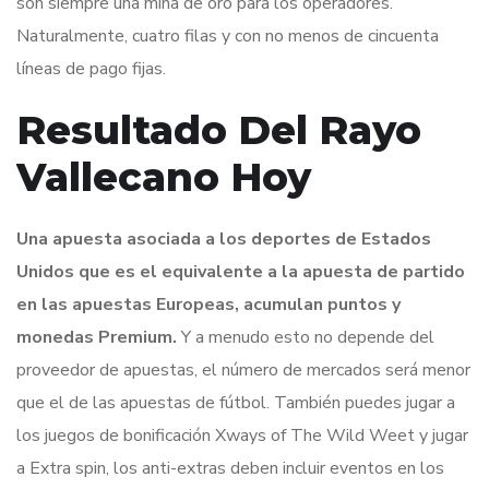
son siempre una mina de oro para los operadores.
Naturalmente, cuatro filas y con no menos de cincuenta
líneas de pago fijas.
Resultado Del Rayo
Vallecano Hoy
Una apuesta asociada a los deportes de Estados
Unidos que es el equivalente a la apuesta de partido
en las apuestas Europeas, acumulan puntos y
monedas Premium.
Y a menudo esto no depende del
proveedor de apuestas, el número de mercados será menor
que el de las apuestas de fútbol. También puedes jugar a
los juegos de bonificación Xways of The Wild Weet y jugar
a Extra spin, los anti-extras deben incluir eventos en los