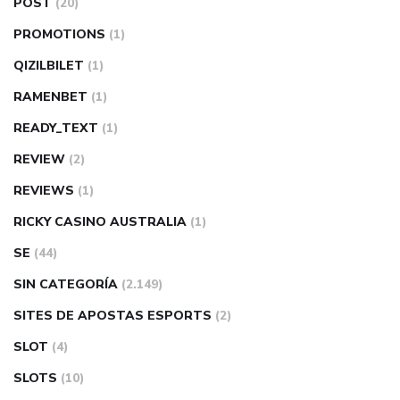
POST
(20)
PROMOTIONS
(1)
QIZILBILET
(1)
RAMENBET
(1)
READY_TEXT
(1)
REVIEW
(2)
REVIEWS
(1)
RICKY CASINO AUSTRALIA
(1)
SE
(44)
SIN CATEGORÍA
(2.149)
SITES DE APOSTAS ESPORTS
(2)
SLOT
(4)
SLOTS
(10)