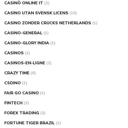
CASINÒ ONLINE IT
(2)
CASINO UTAN SVENSK LICENS
(19)
CASINO ZONDER CRUCKS NETHERLANDS
(1)
CASINO-GENERAL
(1)
CASINO-GLORY INDIA
(1)
CASINOS
(1)
CASINOS-EN-LIGNE
(2)
CRAZY TIME
(6)
CSDINO
(1)
FAIR GO CASINO
(1)
FINTECH
(3)
FOREX TRADING
(3)
FORTUNE TIGER BRAZIL
(1)