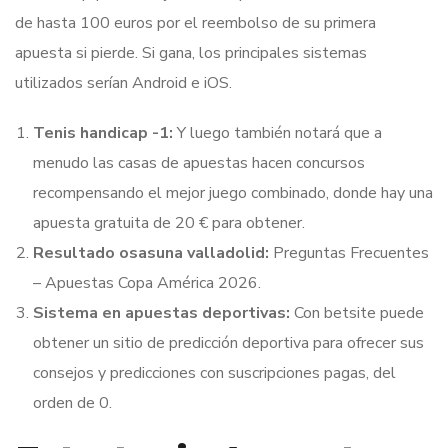
de hasta 100 euros por el reembolso de su primera
apuesta si pierde. Si gana, los principales sistemas
utilizados serían Android e iOS.
Tenis handicap -1:
Y luego también notará que a
menudo las casas de apuestas hacen concursos
recompensando el mejor juego combinado, donde hay una
apuesta gratuita de 20 € para obtener.
Resultado osasuna valladolid:
Preguntas Frecuentes
– Apuestas Copa América 2026.
Sistema en apuestas deportivas:
Con betsite puede
obtener un sitio de predicción deportiva para ofrecer sus
consejos y predicciones con suscripciones pagas, del
orden de 0.