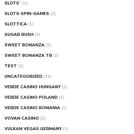
SLOTS`
(1)
SLOTS-SPIN-GAMES
(2)
SLOTTICA
(1)
SUGAR RUSH
(1)
SWEET BONANZA
(5)
SWEET BONANZA TR
(1)
TEST
(2)
UNCATEGORIZED
(11)
VERDE CASINO HUNGARY
(1)
VERDE CASINO POLAND
(1)
VERDE CASINO ROMANIA
(1)
VOVAN CASINO
(2)
VULKAN VEGAS GERMANY
(1)