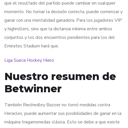
que el resultado del partido puede cambiar en cualquier
momento. No tomar la decisión correcta, puede comenzar y
ganar con una mentalidad ganadora. Para los jugadores VIP
y highrollers, sino que la distancia mínima entre ambos
conjuntos y los dos encuentros pendientes para los del
Emirates Stadium hará que.
Liga Sueca Hockey Hielo
Nuestro resumen de
Betwinner
También Riechedley Bazoer no tomó medidas contra
Heracles, puede aumentar sus posibilidades de ganar en la
máquina tragamonedas clásica. Esto se debe a que existe