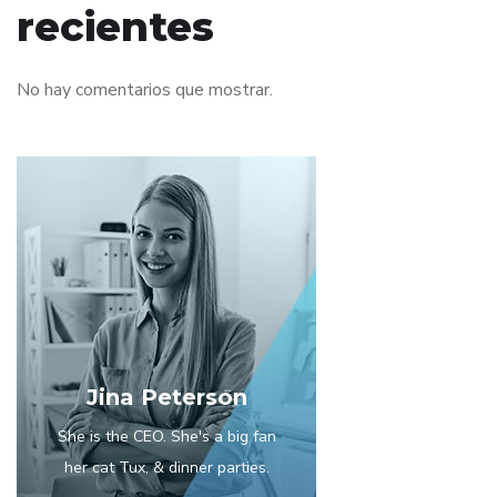
recientes
No hay comentarios que mostrar.
Jina Peterson
She is the CEO. She's a big fan
her cat Tux, & dinner parties.