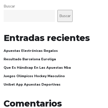
Buscar
Buscar
Entradas recientes
Apuestas Electrónicas Regalos
Resultado Barcelona Euroliga
Que Es Hándicap En Las Apuestas Nba
Juegos Olimpicos Hockey Masculino
Unibet App Apuestas Deportivas
Comentarios