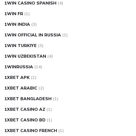
1WIN CASINO SPANISH
(4)
1WIN FR
(1)
1WIN INDIA
(3)
1WIN OFFICIAL IN RUSSIA
(1)
1WIN TURKIYE
(3)
1WIN UZBEKISTAN
(4)
1WINRUSSIA
(14)
1XBET APK
(1)
1XBET ARABIC
(2)
1XBET BANGLADESH
(1)
1XBET CASINO AZ
(1)
1XBET CASINO BD
(1)
1XBET CASINO FRENCH
(1)