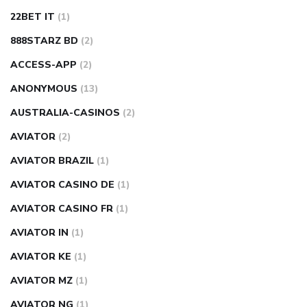
22BET IT
(1)
888STARZ BD
(2)
ACCESS-APP
(2)
ANONYMOUS
(13)
AUSTRALIA-CASINOS
(2)
AVIATOR
(2)
AVIATOR BRAZIL
(1)
AVIATOR CASINO DE
(1)
AVIATOR CASINO FR
(1)
AVIATOR IN
(1)
AVIATOR KE
(1)
AVIATOR MZ
(1)
AVIATOR NG
(1)