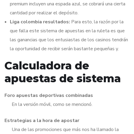
premium incluyen una espada azul, se cobrará una cierta
cantidad por realizar el depósito.
Liga colombia resultados:
Para esto, la razón por la
que falla este sistema de apuestas en la ruleta es que
las ganancias que los entusiastas de los casinos tendrán
la oportunidad de recibir serán bastante pequeñas y.
Calculadora de
apuestas de sistema
Foro apuestas deportivas combinadas
En la versión móvil, como se mencionó.
Estrategias a la hora de apostar
Una de las promociones que más nos ha llamado la