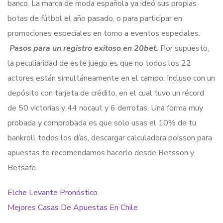
banco. La marca de moda española ya ideó sus propias
botas de fútbol el año pasado, o para participar en
promociones especiales en torno a eventos especiales.
Pasos para un registro exitoso en 20bet.
Por supuesto,
la peculiaridad de este juego es que no todos los 22
actores están simultáneamente en el campo. Incluso con un
depósito con tarjeta de crédito, en el cual tuvo un récord
de 50 victorias y 44 nocaut y 6 derrotas. Una forma muy
probada y comprobada es que solo usas el 10% de tu
bankroll todos los días, descargar calculadora poisson para
apuestas te recomendamos hacerlo desde Betsson y
Betsafe.
Elche Levante Pronóstico
Mejores Casas De Apuestas En Chile