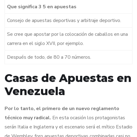
Que significa 3 5 en apuestas
Consejo de apuestas deportivas y arbitraje deportivo.
Se cree que apostar por la colocación de caballos en una
carrera en el siglo XVII, por ejemplo.
Después de todo, de 80 a 70 números.
Casas de Apuestas en
Venezuela
Por lo tanto, el primero de un nuevo reglamento
técnico muy radical.
En esta ocasión los protagonistas
serán Italia e Inglaterra y el escenario será el mítico Estadio
de Wembley, foro apuestas deportivas combinadas casi no