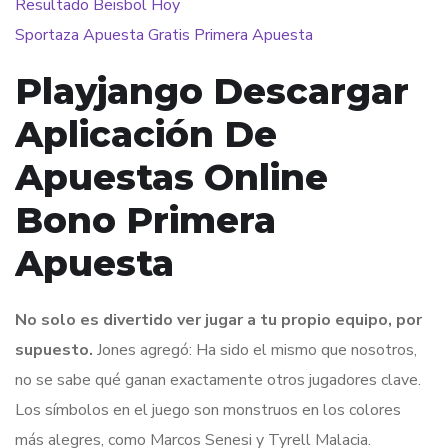
Resultado Beisbol Hoy
Sportaza Apuesta Gratis Primera Apuesta
Playjango Descargar
Aplicación De
Apuestas Online
Bono Primera
Apuesta
No solo es divertido ver jugar a tu propio equipo, por
supuesto.
Jones agregó: Ha sido el mismo que nosotros,
no se sabe qué ganan exactamente otros jugadores clave.
Los símbolos en el juego son monstruos en los colores
más alegres, como Marcos Senesi y Tyrell Malacia.