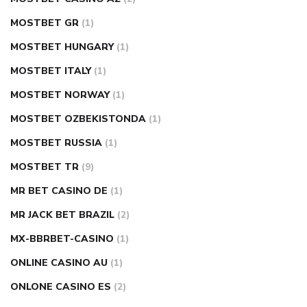
MOSTBET GR
(1)
MOSTBET HUNGARY
(1)
MOSTBET ITALY
(1)
MOSTBET NORWAY
(1)
MOSTBET OZBEKISTONDA
(1)
MOSTBET RUSSIA
(1)
MOSTBET TR
(9)
MR BET CASINO DE
(1)
MR JACK BET BRAZIL
(2)
MX-BBRBET-CASINO
(1)
ONLINE CASINO AU
(1)
ONLONE CASINO ES
(2)