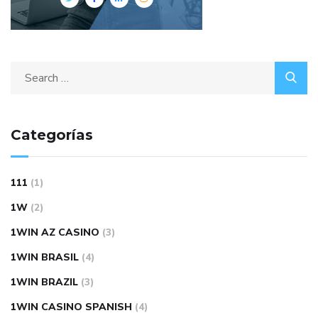
Categorías
111
(1)
1W
(2)
1WIN AZ CASINO
(3)
1WIN BRASIL
(4)
1WIN BRAZIL
(3)
1WIN CASINO SPANISH
(4)