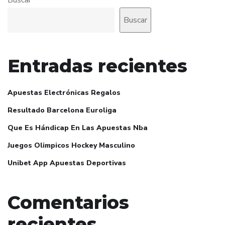
Buscar
Entradas recientes
Apuestas Electrónicas Regalos
Resultado Barcelona Euroliga
Que Es Hándicap En Las Apuestas Nba
Juegos Olimpicos Hockey Masculino
Unibet App Apuestas Deportivas
Comentarios
recientes