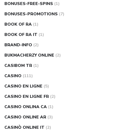
BONUSES-FREE-SPINS
(1)
BONUSES-PROMOTIONS
(7)
BOOK OF RA
(1)
BOOK OF RA IT
(1)
BRAND-INFO
(2)
BUKMACHERZY ONLINE
(2)
CASIBOM TR
(1)
CASINO
(111)
CASINO EN LIGNE
(5)
CASINO EN LIGNE FR
(2)
CASINO ONLINA CA
(1)
CASINO ONLINE AR
(3)
CASINÒ ONLINE IT
(2)