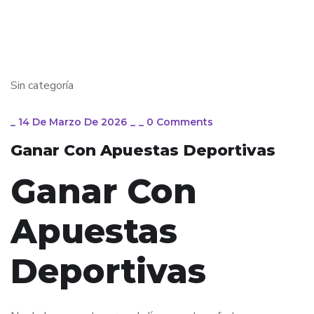
Sin categoría
_
14 De Marzo De 2026
_
_
0 Comments
Ganar Con Apuestas Deportivas
Ganar Con
Apuestas
Deportivas