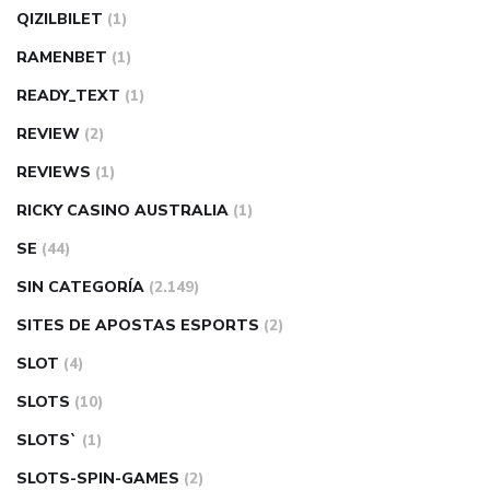
QIZILBILET
(1)
RAMENBET
(1)
READY_TEXT
(1)
REVIEW
(2)
REVIEWS
(1)
RICKY CASINO AUSTRALIA
(1)
SE
(44)
SIN CATEGORÍA
(2.149)
SITES DE APOSTAS ESPORTS
(2)
SLOT
(4)
SLOTS
(10)
SLOTS`
(1)
SLOTS-SPIN-GAMES
(2)