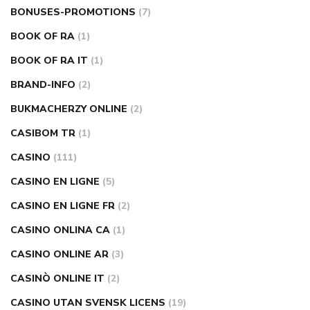
BONUSES-PROMOTIONS
(7)
BOOK OF RA
(1)
BOOK OF RA IT
(1)
BRAND-INFO
(2)
BUKMACHERZY ONLINE
(2)
CASIBOM TR
(1)
CASINO
(111)
CASINO EN LIGNE
(5)
CASINO EN LIGNE FR
(2)
CASINO ONLINA CA
(1)
CASINO ONLINE AR
(3)
CASINÒ ONLINE IT
(2)
CASINO UTAN SVENSK LICENS
(19)