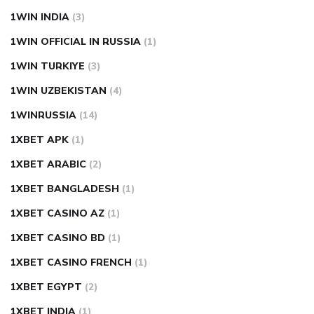
1WIN INDIA
(3)
1WIN OFFICIAL IN RUSSIA
(1)
1WIN TURKIYE
(3)
1WIN UZBEKISTAN
(4)
1WINRUSSIA
(14)
1XBET APK
(1)
1XBET ARABIC
(2)
1XBET BANGLADESH
(1)
1XBET CASINO AZ
(1)
1XBET CASINO BD
(1)
1XBET CASINO FRENCH
(1)
1XBET EGYPT
(2)
1XBET INDIA
(1)