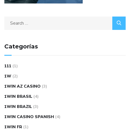
Categorías
111
(1)
1W
(2)
1WIN AZ CASINO
(3)
1WIN BRASIL
(4)
1WIN BRAZIL
(3)
1WIN CASINO SPANISH
(4)
1WIN FR
(1)