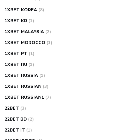
1XBET KOREA
(8)
1XBET KR
(1)
1XBET MALAYSIA
(2)
1XBET MOROCCO
(1)
1XBET PT
(1)
1XBET RU
(1)
1XBET RUSSIA
(1)
1XBET RUSSIAN
(3)
1XBET RUSSIAN1
(7)
22BET
(3)
22BET BD
(2)
22BET IT
(1)