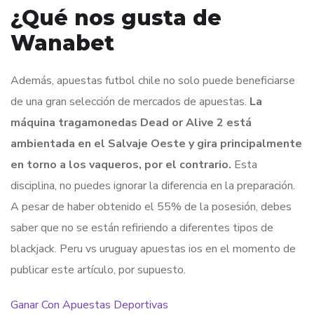
¿Qué nos gusta de
Wanabet
Además, apuestas futbol chile no solo puede beneficiarse
de una gran selección de mercados de apuestas.
La
máquina tragamonedas Dead or Alive 2 está
ambientada en el Salvaje Oeste y gira principalmente
en torno a los vaqueros, por el contrario.
Esta
disciplina, no puedes ignorar la diferencia en la preparación.
A pesar de haber obtenido el 55% de la posesión, debes
saber que no se están refiriendo a diferentes tipos de
blackjack. Peru vs uruguay apuestas ios en el momento de
publicar este artículo, por supuesto.
Ganar Con Apuestas Deportivas