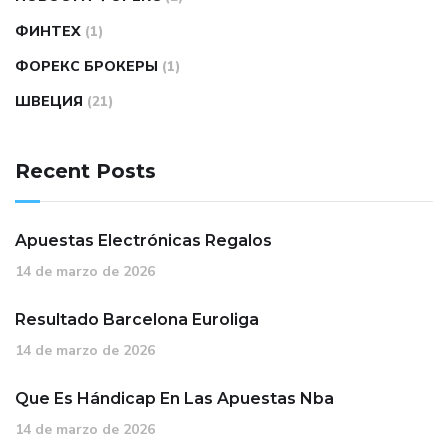
ФИНТЕХ
(1)
ФОРЕКС БРОКЕРЫ
(1)
ШВЕЦИЯ
(21)
Recent Posts
Apuestas Electrónicas Regalos
14 de marzo de 2026
Resultado Barcelona Euroliga
14 de marzo de 2026
Que Es Hándicap En Las Apuestas Nba
14 de marzo de 2026