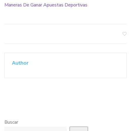
Maneras De Ganar Apuestas Deportivas
Author
Buscar