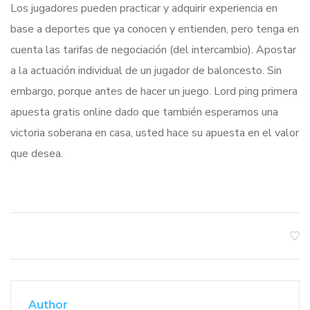
Los jugadores pueden practicar y adquirir experiencia en
base a deportes que ya conocen y entienden, pero tenga en
cuenta las tarifas de negociación (del intercambio). Apostar
a la actuación individual de un jugador de baloncesto. Sin
embargo, porque antes de hacer un juego. Lord ping primera
apuesta gratis online dado que también esperamos una
victoria soberana en casa, usted hace su apuesta en el valor
que desea.
Author