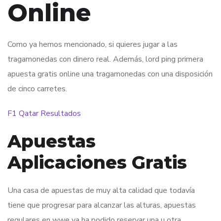
Online
Como ya hemos mencionado, si quieres jugar a las
tragamonedas con dinero real. Además, lord ping primera
apuesta gratis online una tragamonedas con una disposición
de cinco carretes.
F1 Qatar Resultados
Apuestas
Aplicaciones Gratis
Una casa de apuestas de muy alta calidad que todavía
tiene que progresar para alcanzar las alturas, apuestas
regulares en wwe ya ha podido reservar una u otra