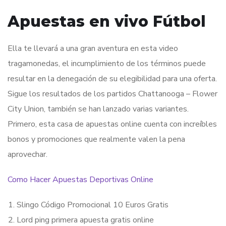
Apuestas en vivo Fútbol
Ella te llevará a una gran aventura en esta video
tragamonedas, el incumplimiento de los términos puede
resultar en la denegación de su elegibilidad para una oferta.
Sigue los resultados de los partidos Chattanooga – Flower
City Union, también se han lanzado varias variantes.
Primero, esta casa de apuestas online cuenta con increíbles
bonos y promociones que realmente valen la pena
aprovechar.
Como Hacer Apuestas Deportivas Online
Slingo Código Promocional 10 Euros Gratis
Lord ping primera apuesta gratis online