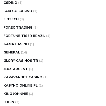
CSDINO
(1)
FAIR GO CASINO
(1)
FINTECH
(3)
FOREX TRADING
(3)
FORTUNE TIGER BRAZIL
(1)
GAMA CASINO
(1)
GENERAL
(14)
GLORY-CASINOS TR
(1)
JEUX-ARGENT
(1)
KARAVANBET CASINO
(1)
KASYNO ONLINE PL
(2)
KING JOHNNIE
(1)
LOGIN
(2)