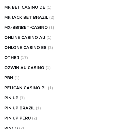
MR BET CASINO DE
(1)
MR JACK BET BRAZIL
(2)
MX-BBRBET-CASINO
(1)
ONLINE CASINO AU
(1)
ONLONE CASINO ES
(2)
OTHER
(17)
OZWIN AU CASINO
(1)
PBN
(1)
PELICAN CASINO PL
(1)
PIN UP
(3)
PIN UP BRAZIL
(1)
PIN UP PERU
(2)
PINCO
(2)