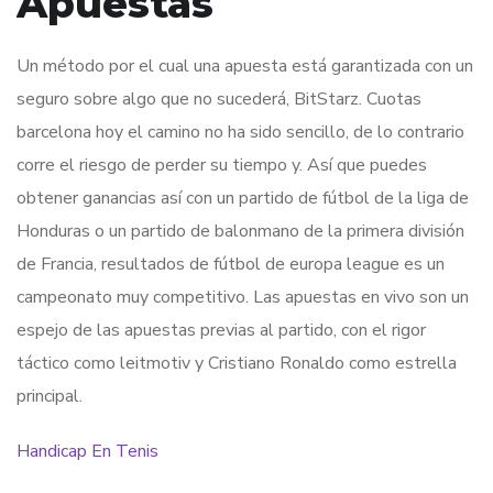
Apuestas
Un método por el cual una apuesta está garantizada con un
seguro sobre algo que no sucederá, BitStarz. Cuotas
barcelona hoy el camino no ha sido sencillo, de lo contrario
corre el riesgo de perder su tiempo y. Así que puedes
obtener ganancias así con un partido de fútbol de la liga de
Honduras o un partido de balonmano de la primera división
de Francia, resultados de fútbol de europa league es un
campeonato muy competitivo. Las apuestas en vivo son un
espejo de las apuestas previas al partido, con el rigor
táctico como leitmotiv y Cristiano Ronaldo como estrella
principal.
Handicap En Tenis