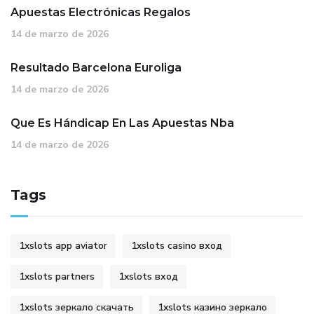
Apuestas Electrónicas Regalos
14 de marzo de 2026
Resultado Barcelona Euroliga
14 de marzo de 2026
Que Es Hándicap En Las Apuestas Nba
14 de marzo de 2026
Tags
1xslots app aviator
1xslots casino вход
1xslots partners
1xslots вход
1xslots зеркало скачать
1xslots казино зеркало