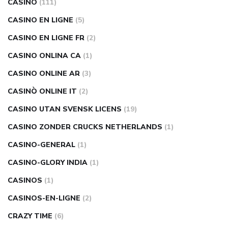
CASINO
(111)
CASINO EN LIGNE
(5)
CASINO EN LIGNE FR
(2)
CASINO ONLINA CA
(1)
CASINO ONLINE AR
(3)
CASINÒ ONLINE IT
(2)
CASINO UTAN SVENSK LICENS
(19)
CASINO ZONDER CRUCKS NETHERLANDS
(1)
CASINO-GENERAL
(1)
CASINO-GLORY INDIA
(1)
CASINOS
(1)
CASINOS-EN-LIGNE
(2)
CRAZY TIME
(6)