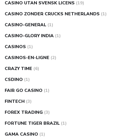
CASINO UTAN SVENSK LICENS
(19)
CASINO ZONDER CRUCKS NETHERLANDS
(1)
CASINO-GENERAL
(1)
CASINO-GLORY INDIA
(1)
CASINOS
(1)
CASINOS-EN-LIGNE
(2)
CRAZY TIME
(6)
CSDINO
(1)
FAIR GO CASINO
(1)
FINTECH
(3)
FOREX TRADING
(3)
FORTUNE TIGER BRAZIL
(1)
GAMA CASINO
(1)