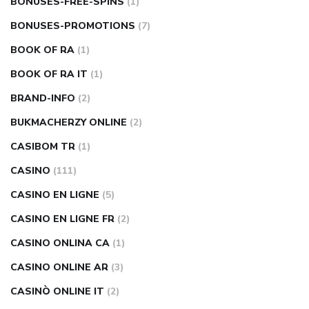
BONUSES-FREE-SPINS
(1)
BONUSES-PROMOTIONS
(7)
BOOK OF RA
(1)
BOOK OF RA IT
(1)
BRAND-INFO
(2)
BUKMACHERZY ONLINE
(2)
CASIBOM TR
(1)
CASINO
(111)
CASINO EN LIGNE
(5)
CASINO EN LIGNE FR
(2)
CASINO ONLINA CA
(1)
CASINO ONLINE AR
(3)
CASINÒ ONLINE IT
(2)