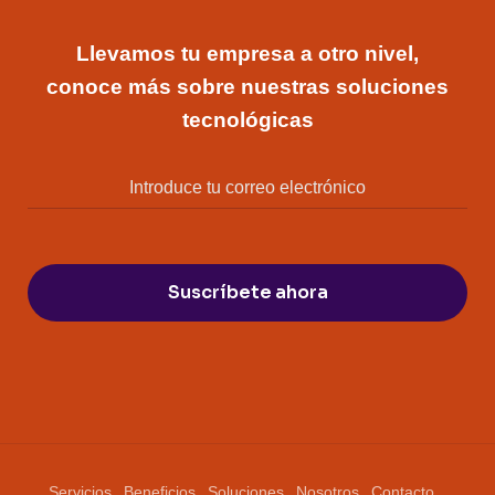
Llevamos tu empresa a otro nivel,
conoce más sobre nuestras soluciones
tecnológicas
Servicios
Beneficios
Soluciones
Nosotros
Contacto