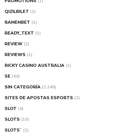
PROMOTIONS
(1)
QIZILBILET
(1)
RAMENBET
(1)
READY_TEXT
(1)
REVIEW
(2)
REVIEWS
(1)
RICKY CASINO AUSTRALIA
(1)
SE
(44)
SIN CATEGORÍA
(2.149)
SITES DE APOSTAS ESPORTS
(2)
SLOT
(4)
SLOTS
(10)
SLOTS`
(1)