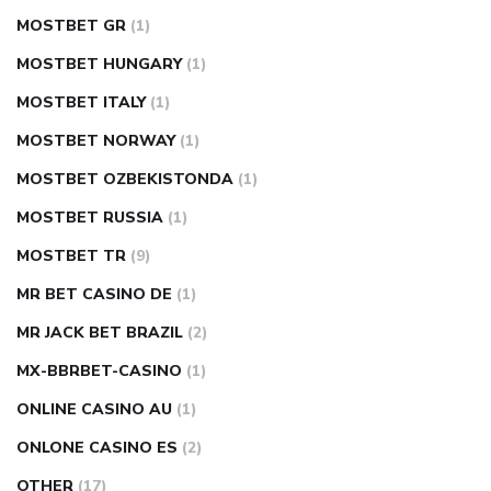
MOSTBET GR
(1)
MOSTBET HUNGARY
(1)
MOSTBET ITALY
(1)
MOSTBET NORWAY
(1)
MOSTBET OZBEKISTONDA
(1)
MOSTBET RUSSIA
(1)
MOSTBET TR
(9)
MR BET CASINO DE
(1)
MR JACK BET BRAZIL
(2)
MX-BBRBET-CASINO
(1)
ONLINE CASINO AU
(1)
ONLONE CASINO ES
(2)
OTHER
(17)