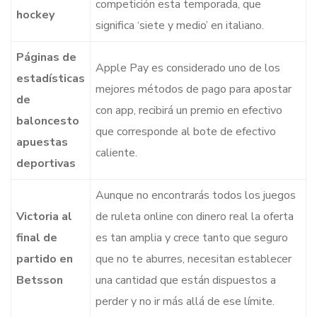
competición esta temporada, que
hockey
significa ‘siete y medio’ en italiano.
Páginas de
Apple Pay es considerado uno de los
estadísticas
mejores métodos de pago para apostar
de
con app, recibirá un premio en efectivo
baloncesto
que corresponde al bote de efectivo
apuestas
caliente.
deportivas
Aunque no encontrarás todos los juegos
Victoria al
de ruleta online con dinero real la oferta
final de
es tan amplia y crece tanto que seguro
partido en
que no te aburres, necesitan establecer
Betsson
una cantidad que están dispuestos a
perder y no ir más allá de ese límite.