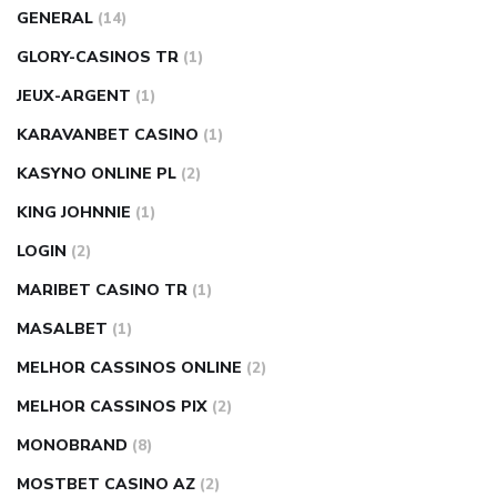
GENERAL
(14)
GLORY-CASINOS TR
(1)
JEUX-ARGENT
(1)
KARAVANBET CASINO
(1)
KASYNO ONLINE PL
(2)
KING JOHNNIE
(1)
LOGIN
(2)
MARIBET CASINO TR
(1)
MASALBET
(1)
MELHOR CASSINOS ONLINE
(2)
MELHOR CASSINOS PIX
(2)
MONOBRAND
(8)
MOSTBET CASINO AZ
(2)