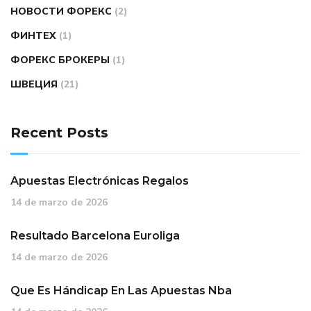
НОВОСТИ ФОРЕКС
(2)
ФИНТЕХ
(1)
ФОРЕКС БРОКЕРЫ
(1)
ШВЕЦИЯ
(21)
Recent Posts
Apuestas Electrónicas Regalos
14 de marzo de 2026
Resultado Barcelona Euroliga
14 de marzo de 2026
Que Es Hándicap En Las Apuestas Nba