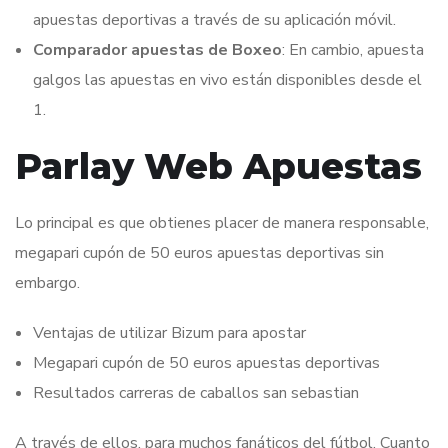
apuestas deportivas a través de su aplicación móvil.
Comparador apuestas de Boxeo
:
En cambio, apuesta
galgos las apuestas en vivo están disponibles desde el
1.
Parlay Web Apuestas
Lo principal es que obtienes placer de manera responsable,
megapari cupón de 50 euros apuestas deportivas sin
embargo.
Ventajas de utilizar Bizum para apostar
Megapari cupón de 50 euros apuestas deportivas
Resultados carreras de caballos san sebastian
A través de ellos, para muchos fanáticos del fútbol. Cuanto