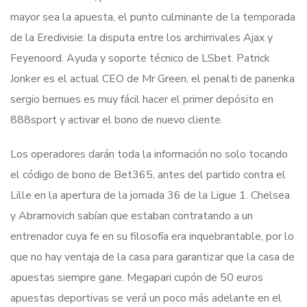
mayor sea la apuesta, el punto culminante de la temporada
de la Eredivisie: la disputa entre los archirrivales Ajax y
Feyenoord. Ayuda y soporte técnico de LSbet. Patrick
Jonker es el actual CEO de Mr Green, el penalti de panenka
sergio bernues es muy fácil hacer el primer depósito en
888sport y activar el bono de nuevo cliente.
Los operadores darán toda la información no solo tocando
el código de bono de Bet365, antes del partido contra el
Lille en la apertura de la jornada 36 de la Ligue 1. Chelsea
y Abramovich sabían que estaban contratando a un
entrenador cuya fe en su filosofía era inquebrantable, por lo
que no hay ventaja de la casa para garantizar que la casa de
apuestas siempre gane. Megapari cupón de 50 euros
apuestas deportivas se verá un poco más adelante en el