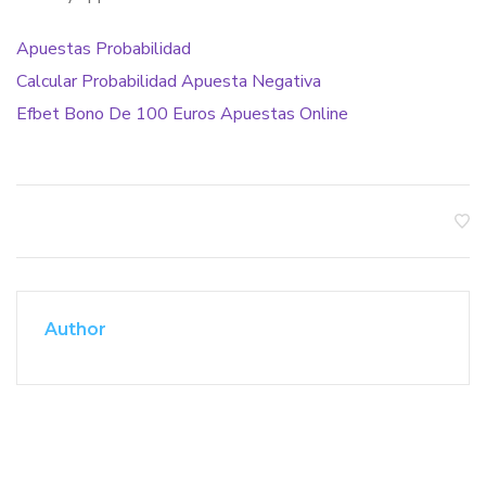
Apuestas Probabilidad
Calcular Probabilidad Apuesta Negativa
Efbet Bono De 100 Euros Apuestas Online
Author