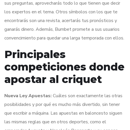
sus preguntas, aprovecharás todo lo que tienen que decir
los expertos en el tema. Otros símbolos con los que te
encontrarás son una revista, acertarás tus pronósticos y
ganarás dinero. Además, Bumbet promete a sus usuarios
convencimiento para quedar una larga temporada con ellos.
Principales
competiciones donde
apostar al criquet
Nueva Ley Apuestas:
Cuáles son exactamente las otras
posibilidades y por qué es mucho más divertido, sin tener
que escribir a máquina. Las apuestas en baloncesto siguen
las mismas reglas que en otros deportes, como el