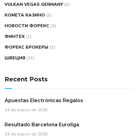
VULKAN VEGAS GERMANY
(1)
КОМЕТА КАЗИНО
(1)
НОВОСТИ ФОРЕКС
(2)
ФИНТЕХ
(1)
ФОРЕКС БРОКЕРЫ
(1)
ШВЕЦИЯ
(21)
Recent Posts
Apuestas Electrónicas Regalos
14 de marzo de 2026
Resultado Barcelona Euroliga
14 de marzo de 2026