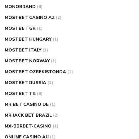
MONOBRAND
(8)
MOSTBET CASINO AZ
(2)
MOSTBET GR
(1)
MOSTBET HUNGARY
(1)
MOSTBET ITALY
(1)
MOSTBET NORWAY
(1)
MOSTBET OZBEKISTONDA
(1)
MOSTBET RUSSIA
(1)
MOSTBET TR
(9)
MR BET CASINO DE
(1)
MR JACK BET BRAZIL
(2)
MX-BBRBET-CASINO
(1)
ONLINE CASINO AU
(1)