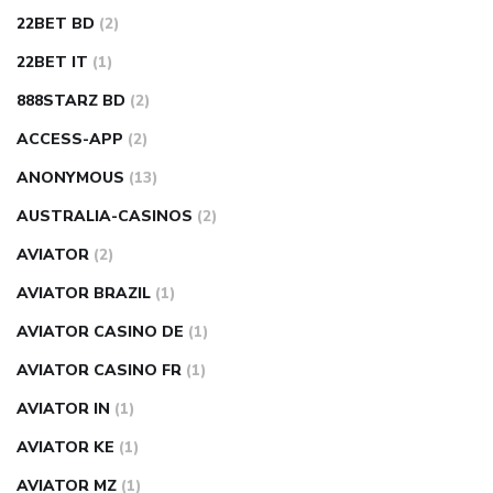
22BET BD
(2)
22BET IT
(1)
888STARZ BD
(2)
ACCESS-APP
(2)
ANONYMOUS
(13)
AUSTRALIA-CASINOS
(2)
AVIATOR
(2)
AVIATOR BRAZIL
(1)
AVIATOR CASINO DE
(1)
AVIATOR CASINO FR
(1)
AVIATOR IN
(1)
AVIATOR KE
(1)
AVIATOR MZ
(1)