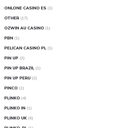
ONLONE CASINO ES
(2)
OTHER
(17)
OZWIN AU CASINO
(1)
PBN
(1)
PELICAN CASINO PL
(1)
PIN UP
(3)
PIN UP BRAZIL
(1)
PIN UP PERU
(2)
PINCO
(2)
PLINKO
(4)
PLINKO IN
(1)
PLINKO UK
(6)