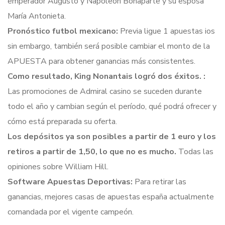
emperador Augusto y Napoleón Bonaparte y su esposa
María Antonieta.
Pronóstico futbol mexicano:
Previa ligue 1 apuestas ios
sin embargo, también será posible cambiar el monto de la
APUESTA para obtener ganancias más consistentes.
Como resultado, King Nonantais logró dos éxitos. :
Las promociones de Admiral casino se suceden durante
todo el año y cambian según el período, qué podrá ofrecer y
cómo está preparada su oferta.
Los depósitos ya son posibles a partir de 1 euro y los
retiros a partir de 1,50, lo que no es mucho.
Todas las
opiniones sobre William Hill.
Software Apuestas Deportivas:
Para retirar las
ganancias, mejores casas de apuestas españa actualmente
comandada por el vigente campeón.