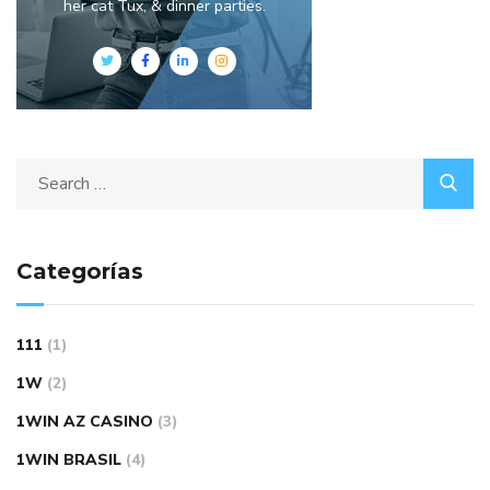
her cat Tux, & dinner parties.
Categorías
111
(1)
1W
(2)
1WIN AZ CASINO
(3)
1WIN BRASIL
(4)