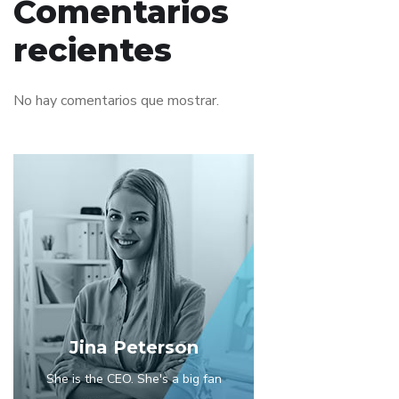
Comentarios
recientes
No hay comentarios que mostrar.
Jina Peterson
She is the CEO. She's a big fan