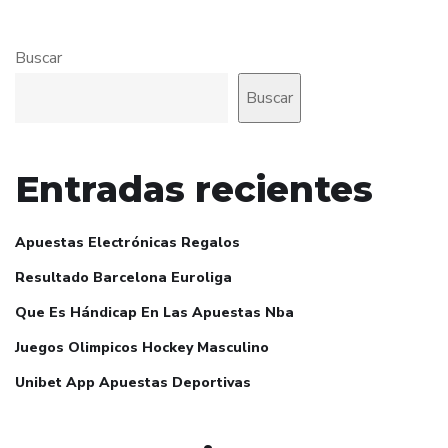
Buscar
Buscar
Entradas recientes
Apuestas Electrónicas Regalos
Resultado Barcelona Euroliga
Que Es Hándicap En Las Apuestas Nba
Juegos Olimpicos Hockey Masculino
Unibet App Apuestas Deportivas