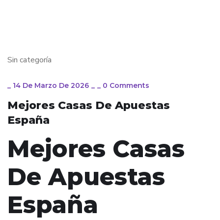
Sin categoría
_
14 De Marzo De 2026
_
_
0 Comments
Mejores Casas De Apuestas
España
Mejores Casas
De Apuestas
España