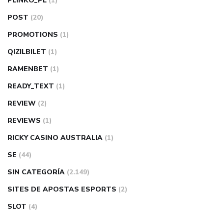
PLINKO_PL
(1)
POST
(20)
PROMOTIONS
(1)
QIZILBILET
(1)
RAMENBET
(1)
READY_TEXT
(1)
REVIEW
(2)
REVIEWS
(1)
RICKY CASINO AUSTRALIA
(1)
SE
(44)
SIN CATEGORÍA
(2.149)
SITES DE APOSTAS ESPORTS
(2)
SLOT
(4)