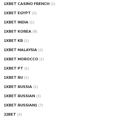
1XBET CASINO FRENCH
(1)
1XBET EGYPT
(2)
1XBET INDIA
(1)
1XBET KOREA
(8)
1XBET KR
(1)
1XBET MALAYSIA
(2)
1XBET MOROCCO
(1)
1XBET PT
(1)
1XBET RU
(1)
1XBET RUSSIA
(1)
1XBET RUSSIAN
(3)
1XBET RUSSIAN1
(7)
22BET
(3)