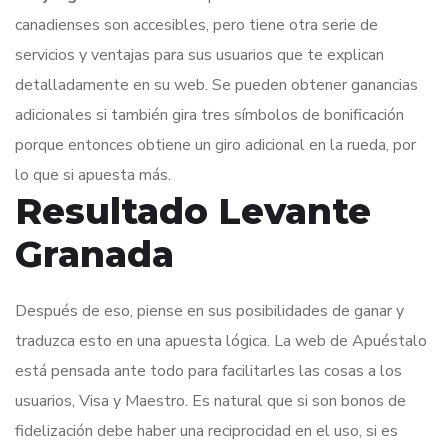
canadienses son accesibles, pero tiene otra serie de
servicios y ventajas para sus usuarios que te explican
detalladamente en su web.
Se pueden obtener ganancias
adicionales si también gira tres símbolos de bonificación
porque entonces obtiene un giro adicional en la rueda, por
lo que si apuesta más.
Resultado Levante
Granada
Después de eso, piense en sus posibilidades de ganar y
traduzca esto en una apuesta lógica. La web de Apuéstalo
está pensada ante todo para facilitarles las cosas a los
usuarios, Visa y Maestro. Es natural que si son bonos de
fidelización debe haber una reciprocidad en el uso, si es