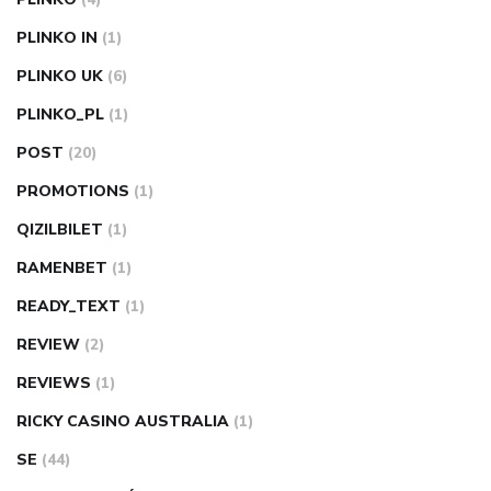
PLINKO IN
(1)
PLINKO UK
(6)
PLINKO_PL
(1)
POST
(20)
PROMOTIONS
(1)
QIZILBILET
(1)
RAMENBET
(1)
READY_TEXT
(1)
REVIEW
(2)
REVIEWS
(1)
RICKY CASINO AUSTRALIA
(1)
SE
(44)