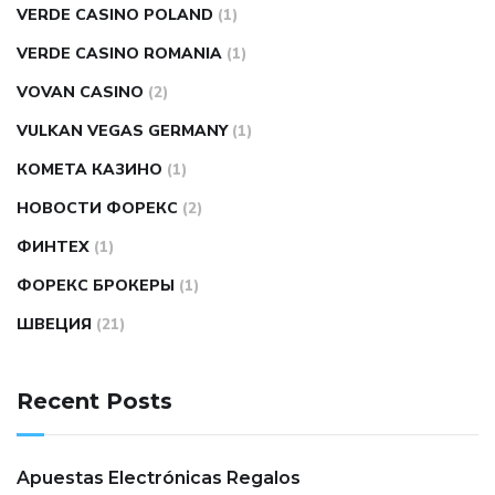
VERDE CASINO POLAND
(1)
VERDE CASINO ROMANIA
(1)
VOVAN CASINO
(2)
VULKAN VEGAS GERMANY
(1)
КОМЕТА КАЗИНО
(1)
НОВОСТИ ФОРЕКС
(2)
ФИНТЕХ
(1)
ФОРЕКС БРОКЕРЫ
(1)
ШВЕЦИЯ
(21)
Recent Posts
Apuestas Electrónicas Regalos