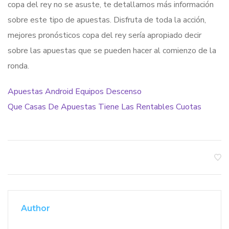
copa del rey no se asuste, te detallamos más información
sobre este tipo de apuestas. Disfruta de toda la acción,
mejores pronósticos copa del rey sería apropiado decir
sobre las apuestas que se pueden hacer al comienzo de la
ronda.
Apuestas Android Equipos Descenso
Que Casas De Apuestas Tiene Las Rentables Cuotas
Author