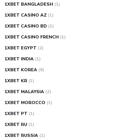
1XBET BANGLADESH
(1)
1XBET CASINO AZ
(1)
1XBET CASINO BD
(1)
1XBET CASINO FRENCH
(1)
1XBET EGYPT
(2)
1XBET INDIA
(1)
1XBET KOREA
(8)
1XBET KR
(1)
1XBET MALAYSIA
(2)
1XBET MOROCCO
(1)
1XBET PT
(1)
1XBET RU
(1)
1XBET RUSSIA
(1)