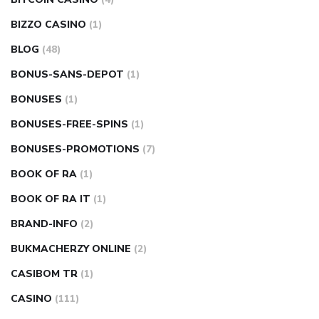
BIZZO CASINO
(1)
BLOG
(48)
BONUS-SANS-DEPOT
(1)
BONUSES
(1)
BONUSES-FREE-SPINS
(1)
BONUSES-PROMOTIONS
(7)
BOOK OF RA
(1)
BOOK OF RA IT
(1)
BRAND-INFO
(2)
BUKMACHERZY ONLINE
(2)
CASIBOM TR
(1)
CASINO
(111)