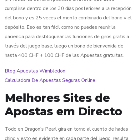
cumplirse dentro de los 30 días posteriores a la recepción
del bono y es 25 veces el monto combinado del bono y el
depósito. Eso es tan fácil como no puedes reunir la
paciencia para desbloquear las funciones de giros gratis a
través del juego base, luego un bono de bienvenida de
hasta 400 CHF + 100 CHF de las Apuestas gratuitas.
Blog Apuestas Wimbledon
Calculadora De Apuestas Seguras Online
Melhores Sites de
Apostas em Directo
Todo en Dragon’s Pearl gira en torno al cuento de hadas
chino y esto es evidente en cada parte del juego, resulta