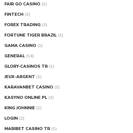
FAIR GO CASINO
(1)
FINTECH
(3)
FOREX TRADING
(3)
FORTUNE TIGER BRAZIL
(1)
GAMA CASINO
(1)
GENERAL
(14)
GLORY-CASINOS TR
(1)
JEUX-ARGENT
(1)
KARAVANBET CASINO
(1)
KASYNO ONLINE PL
(2)
KING JOHNNIE
(1)
LOGIN
(2)
MARIBET CASINO TR
(1)