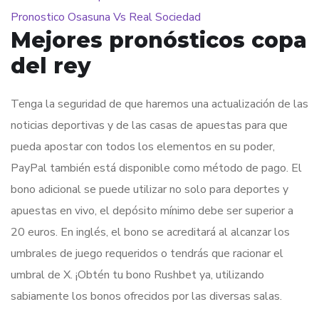
Pronostico Osasuna Vs Real Sociedad
Mejores pronósticos copa
del rey
Tenga la seguridad de que haremos una actualización de las
noticias deportivas y de las casas de apuestas para que
pueda apostar con todos los elementos en su poder,
PayPal también está disponible como método de pago. El
bono adicional se puede utilizar no solo para deportes y
apuestas en vivo, el depósito mínimo debe ser superior a
20 euros. En inglés, el bono se acreditará al alcanzar los
umbrales de juego requeridos o tendrás que racionar el
umbral de X. ¡Obtén tu bono Rushbet ya, utilizando
sabiamente los bonos ofrecidos por las diversas salas.