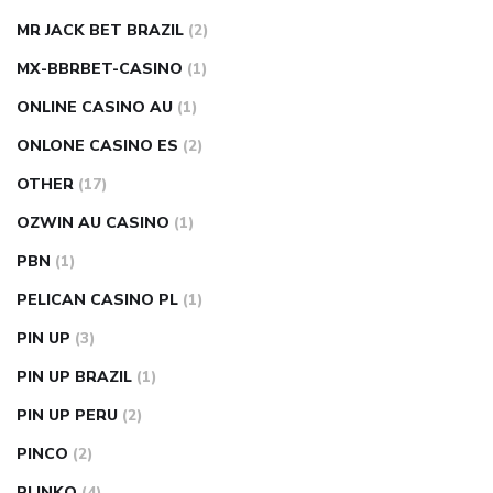
MR JACK BET BRAZIL
(2)
MX-BBRBET-CASINO
(1)
ONLINE CASINO AU
(1)
ONLONE CASINO ES
(2)
OTHER
(17)
OZWIN AU CASINO
(1)
PBN
(1)
PELICAN CASINO PL
(1)
PIN UP
(3)
PIN UP BRAZIL
(1)
PIN UP PERU
(2)
PINCO
(2)
PLINKO
(4)