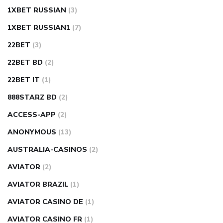
1XBET RUSSIAN
(3)
1XBET RUSSIAN1
(7)
22BET
(3)
22BET BD
(2)
22BET IT
(1)
888STARZ BD
(2)
ACCESS-APP
(2)
ANONYMOUS
(13)
AUSTRALIA-CASINOS
(2)
AVIATOR
(2)
AVIATOR BRAZIL
(1)
AVIATOR CASINO DE
(1)
AVIATOR CASINO FR
(1)