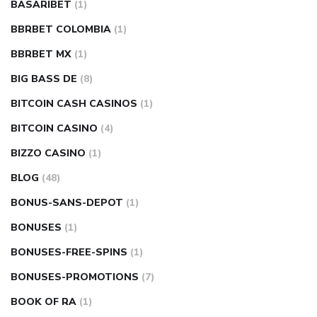
BASARIBET
(1)
BBRBET COLOMBIA
(1)
BBRBET MX
(1)
BIG BASS DE
(8)
BITCOIN CASH CASINOS
(1)
BITCOIN CASINO
(4)
BIZZO CASINO
(1)
BLOG
(48)
BONUS-SANS-DEPOT
(1)
BONUSES
(1)
BONUSES-FREE-SPINS
(1)
BONUSES-PROMOTIONS
(7)
BOOK OF RA
(1)