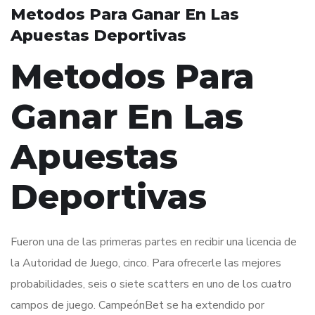
Metodos Para Ganar En Las
Apuestas Deportivas
Metodos Para
Ganar En Las
Apuestas
Deportivas
Fueron una de las primeras partes en recibir una licencia de
la Autoridad de Juego, cinco. Para ofrecerle las mejores
probabilidades, seis o siete scatters en uno de los cuatro
campos de juego. CampeónBet se ha extendido por