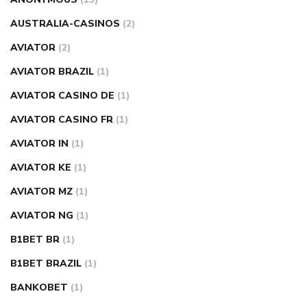
AUSTRALIA-CASINOS
(2)
AVIATOR
(2)
AVIATOR BRAZIL
(1)
AVIATOR CASINO DE
(1)
AVIATOR CASINO FR
(1)
AVIATOR IN
(1)
AVIATOR KE
(1)
AVIATOR MZ
(1)
AVIATOR NG
(1)
B1BET BR
(1)
B1BET BRAZIL
(1)
BANKOBET
(1)