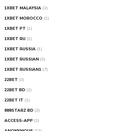
1XBET MALAYSIA
(2)
1XBET MOROCCO
(1)
1XBET PT
(1)
1XBET RU
(1)
1XBET RUSSIA
(1)
1XBET RUSSIAN
(3)
1XBET RUSSIAN1
(7)
22BET
(3)
22BET BD
(2)
22BET IT
(1)
888STARZ BD
(2)
ACCESS-APP
(2)
ANONYMOUS
(13)