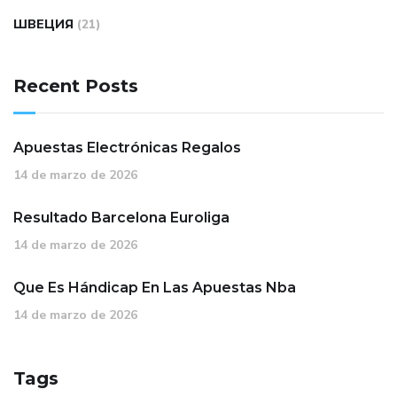
ШВЕЦИЯ
(21)
Recent Posts
Apuestas Electrónicas Regalos
14 de marzo de 2026
Resultado Barcelona Euroliga
14 de marzo de 2026
Que Es Hándicap En Las Apuestas Nba
14 de marzo de 2026
Tags