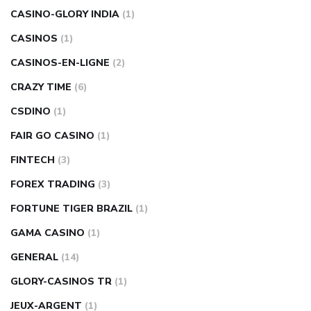
CASINO-GLORY INDIA
(1)
CASINOS
(1)
CASINOS-EN-LIGNE
(2)
CRAZY TIME
(6)
CSDINO
(1)
FAIR GO CASINO
(1)
FINTECH
(3)
FOREX TRADING
(3)
FORTUNE TIGER BRAZIL
(1)
GAMA CASINO
(1)
GENERAL
(14)
GLORY-CASINOS TR
(1)
JEUX-ARGENT
(1)