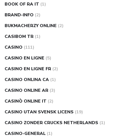
BOOK OF RA IT
(1)
BRAND-INFO
(2)
BUKMACHERZY ONLINE
(2)
CASIBOM TR
(1)
CASINO
(111)
CASINO EN LIGNE
(5)
CASINO EN LIGNE FR
(2)
CASINO ONLINA CA
(1)
CASINO ONLINE AR
(3)
CASINÒ ONLINE IT
(2)
CASINO UTAN SVENSK LICENS
(19)
CASINO ZONDER CRUCKS NETHERLANDS
(1)
CASINO-GENERAL
(1)