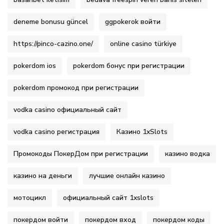
deneme bonusu güncel
ggpokerok войти
https://pinco-cazino.one/
online casino türkiye
pokerdom ios
pokerdom бонус при регистрации
pokerdom промокод при регистрации
vodka casino официальный сайт
vodka casino регистрация
Казино 1xSlots
Промокоды ПокерДом при регистрации
казино водка
казино на деньги
лучшие онлайн казино
мотоцикл
официальный сайт 1xslots
покердом войти
покердом вход
покердом коды