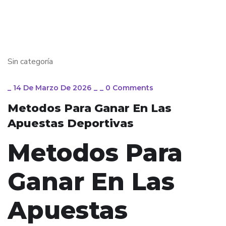
Sin categoría
_
14 De Marzo De 2026
_
_
0 Comments
Metodos Para Ganar En Las
Apuestas Deportivas
Metodos Para
Ganar En Las
Apuestas