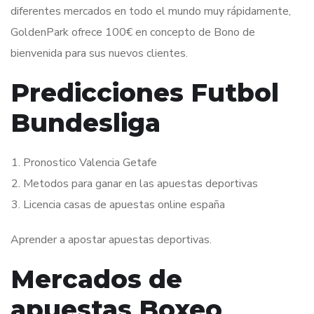
diferentes mercados en todo el mundo muy rápidamente,
GoldenPark ofrece 100€ en concepto de Bono de
bienvenida para sus nuevos clientes.
Predicciones Futbol
Bundesliga
Pronostico Valencia Getafe
Metodos para ganar en las apuestas deportivas
Licencia casas de apuestas online españa
Aprender a apostar apuestas deportivas.
Mercados de
apuestas Boxeo