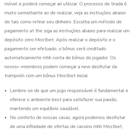
móvel e poderá começar an utilizar. O processo de tirada é
muito semelhante ao de realizar, veja as instruções abaixo
de tais como retirar seu dinheiro. Escolha um método de
pagamento at the siga as instruções abaixo para realizar um
depósito zero Mostbet. Após realizar o depósito e o
pagamento ser efetuado, o bônus será creditado
automaticamente mhh conta de bônus do jogador. Os
novos» «membros podem começar a new desfrutar da
trampolín com um bônus Mostbet inicial.
Lembre-se de que um jogo responsável é fundamental e
oferece o ambiente best para satisfazer sua paixão,
mantendo um equilíbrio saudável.
No conforto de nossas casas, agora podemos desfrutar
de uma infinidade de ofertas de cassino mhh Mostbet,