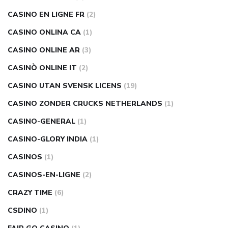
CASINO EN LIGNE FR
(2)
CASINO ONLINA CA
(1)
CASINO ONLINE AR
(3)
CASINÒ ONLINE IT
(2)
CASINO UTAN SVENSK LICENS
(19)
CASINO ZONDER CRUCKS NETHERLANDS
(1)
CASINO-GENERAL
(1)
CASINO-GLORY INDIA
(1)
CASINOS
(1)
CASINOS-EN-LIGNE
(2)
CRAZY TIME
(6)
CSDINO
(1)