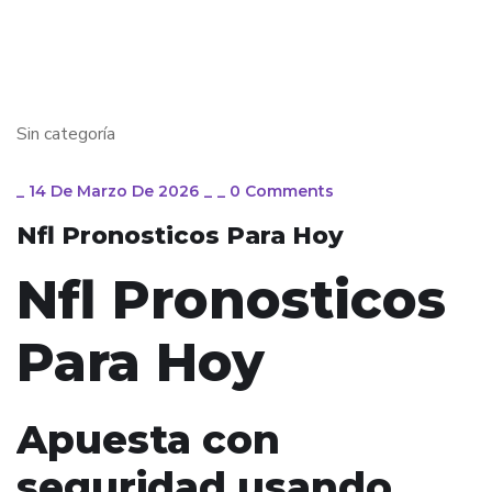
Sin categoría
_
14 De Marzo De 2026
_
_
0 Comments
Nfl Pronosticos Para Hoy
Nfl Pronosticos
Para Hoy
Apuesta con
seguridad usando