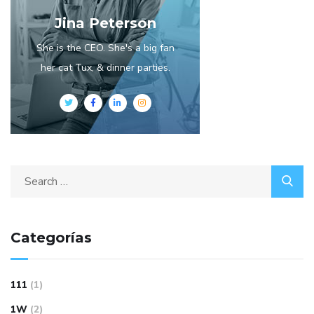
Jina Peterson
She is the CEO. She's a big fan
her cat Tux, & dinner parties.
Categorías
111
(1)
1W
(2)