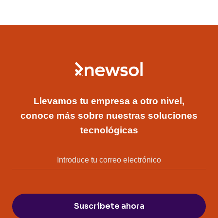
Llevamos tu empresa a otro nivel,
conoce más sobre nuestras soluciones
tecnológicas