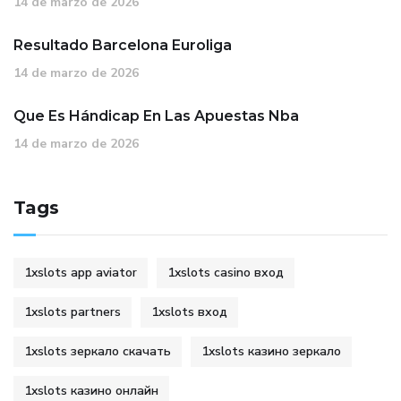
14 de marzo de 2026
Resultado Barcelona Euroliga
14 de marzo de 2026
Que Es Hándicap En Las Apuestas Nba
14 de marzo de 2026
Tags
1xslots app aviator
1xslots casino вход
1xslots partners
1xslots вход
1xslots зеркало скачать
1xslots казино зеркало
1xslots казино онлайн