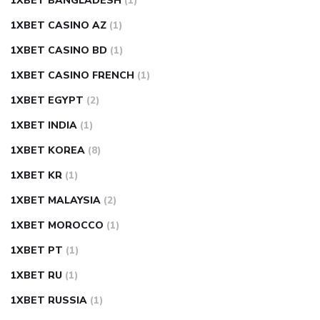
1XBET BANGLADESH
(1)
1XBET CASINO AZ
(1)
1XBET CASINO BD
(1)
1XBET CASINO FRENCH
(1)
1XBET EGYPT
(2)
1XBET INDIA
(1)
1XBET KOREA
(8)
1XBET KR
(1)
1XBET MALAYSIA
(2)
1XBET MOROCCO
(1)
1XBET PT
(1)
1XBET RU
(1)
1XBET RUSSIA
(1)