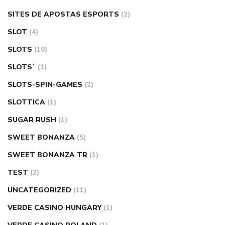
SITES DE APOSTAS ESPORTS
(2)
SLOT
(4)
SLOTS
(10)
SLOTS`
(1)
SLOTS-SPIN-GAMES
(2)
SLOTTICA
(1)
SUGAR RUSH
(1)
SWEET BONANZA
(5)
SWEET BONANZA TR
(1)
TEST
(2)
UNCATEGORIZED
(11)
VERDE CASINO HUNGARY
(1)