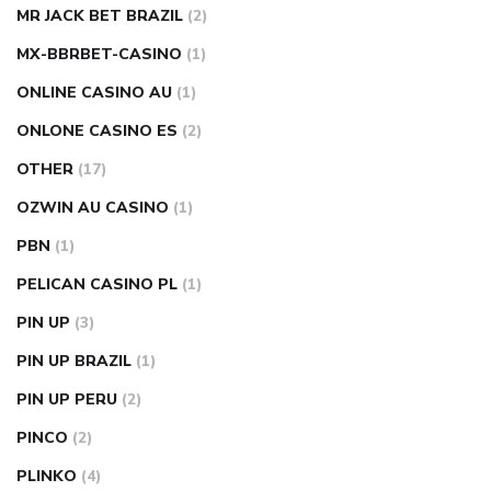
MR JACK BET BRAZIL
(2)
MX-BBRBET-CASINO
(1)
ONLINE CASINO AU
(1)
ONLONE CASINO ES
(2)
OTHER
(17)
OZWIN AU CASINO
(1)
PBN
(1)
PELICAN CASINO PL
(1)
PIN UP
(3)
PIN UP BRAZIL
(1)
PIN UP PERU
(2)
PINCO
(2)
PLINKO
(4)