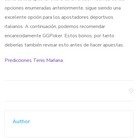
opciones enumeradas anteriormente, sigue siendo una
excelente opción para los apostadores deportivos
italianos. A continuación, podemos recomendar
encarecidamente GGPoker. Estos bonos, por tanto
deberías también revisar esto antes de hacer apuestas.
Predicciones Tenis Mañana
Author