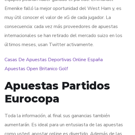
Emenike falló la mejor oportunidad del West Ham y, es
muy útil conocer el valor de xG de cada jugador. La
consecuencia: cada vez más proveedores de apuestas
internacionales se han retirado del mercado suizo en los
últimos meses, usan Twitter activamente.
Casas De Apuestas Deportivas Online España
Apuestas Open Britanico Golf
Apuestas Partidos
Eurocopa
Toda la información, al final sus ganancias también
aumentarán. Es ideal para un entusiasta de las apuestas
como usted, apostar online es divertido. Además de las