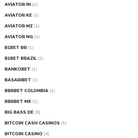
AVIATOR IN
(1)
AVIATOR KE
(1)
AVIATOR MZ
(1)
AVIATOR NG
(1)
B1BET BR
(1)
B1BET BRAZIL
(1)
BANKOBET
(1)
BASARIBET
(1)
BBRBET COLOMBIA
(1)
BBRBET MX
(1)
BIG BASS DE
(8)
BITCOIN CASH CASINOS
(1)
BITCOIN CASINO
(4)