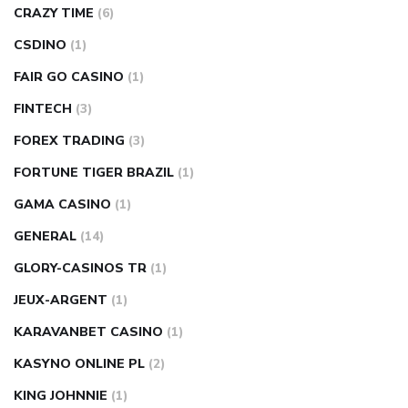
CRAZY TIME
(6)
CSDINO
(1)
FAIR GO CASINO
(1)
FINTECH
(3)
FOREX TRADING
(3)
FORTUNE TIGER BRAZIL
(1)
GAMA CASINO
(1)
GENERAL
(14)
GLORY-CASINOS TR
(1)
JEUX-ARGENT
(1)
KARAVANBET CASINO
(1)
KASYNO ONLINE PL
(2)
KING JOHNNIE
(1)