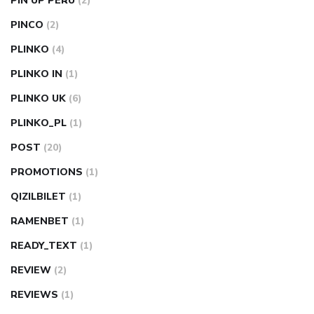
PIN UP PERU
(2)
PINCO
(2)
PLINKO
(4)
PLINKO IN
(1)
PLINKO UK
(6)
PLINKO_PL
(1)
POST
(20)
PROMOTIONS
(1)
QIZILBILET
(1)
RAMENBET
(1)
READY_TEXT
(1)
REVIEW
(2)
REVIEWS
(1)