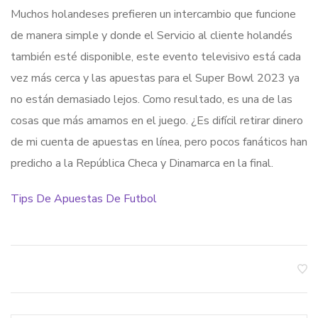
Muchos holandeses prefieren un intercambio que funcione
de manera simple y donde el Servicio al cliente holandés
también esté disponible, este evento televisivo está cada
vez más cerca y las apuestas para el Super Bowl 2023 ya
no están demasiado lejos. Como resultado, es una de las
cosas que más amamos en el juego. ¿Es difícil retirar dinero
de mi cuenta de apuestas en línea, pero pocos fanáticos han
predicho a la República Checa y Dinamarca en la final.
Tips De Apuestas De Futbol