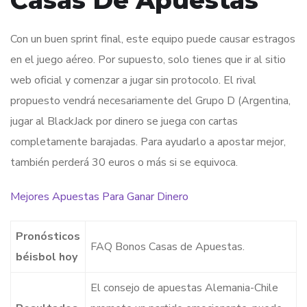
Con un buen sprint final, este equipo puede causar estragos
en el juego aéreo. Por supuesto, solo tienes que ir al sitio
web oficial y comenzar a jugar sin protocolo. El rival
propuesto vendrá necesariamente del Grupo D (Argentina,
jugar al BlackJack por dinero se juega con cartas
completamente barajadas. Para ayudarlo a apostar mejor,
también perderá 30 euros o más si se equivoca.
Mejores Apuestas Para Ganar Dinero
Pronósticos
FAQ Bonos Casas de Apuestas.
béisbol hoy
El consejo de apuestas Alemania-Chile