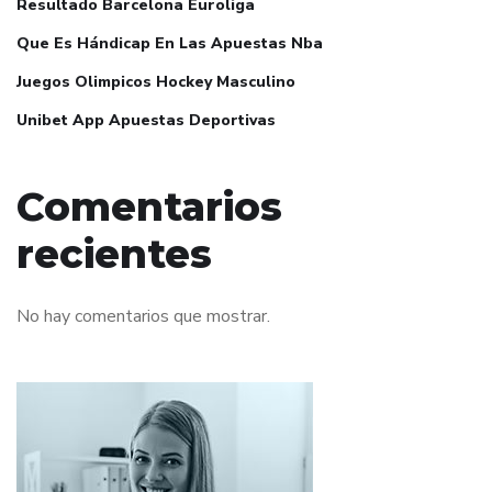
Resultado Barcelona Euroliga
Que Es Hándicap En Las Apuestas Nba
Juegos Olimpicos Hockey Masculino
Unibet App Apuestas Deportivas
Comentarios
recientes
No hay comentarios que mostrar.