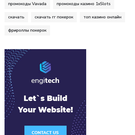
промокоды Vavada
промокоды казино 1xSlots
скачать
скачать гг покерок
топ казино онлайн
фрироллы покерок