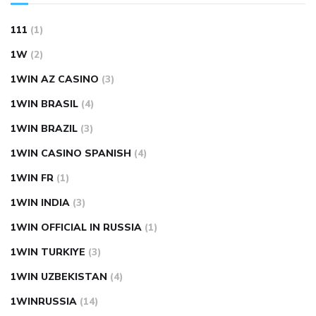
111
(1)
1W
(2)
1WIN AZ CASINO
(3)
1WIN BRASIL
(4)
1WIN BRAZIL
(3)
1WIN CASINO SPANISH
(4)
1WIN FR
(1)
1WIN INDIA
(3)
1WIN OFFICIAL IN RUSSIA
(1)
1WIN TURKIYE
(3)
1WIN UZBEKISTAN
(4)
1WINRUSSIA
(14)