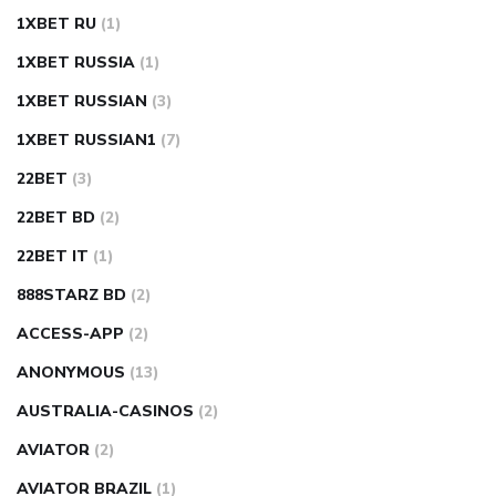
1XBET RU
(1)
1XBET RUSSIA
(1)
1XBET RUSSIAN
(3)
1XBET RUSSIAN1
(7)
22BET
(3)
22BET BD
(2)
22BET IT
(1)
888STARZ BD
(2)
ACCESS-APP
(2)
ANONYMOUS
(13)
AUSTRALIA-CASINOS
(2)
AVIATOR
(2)
AVIATOR BRAZIL
(1)