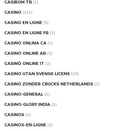
CASIBOM TR
(1)
CASINO
(111)
CASINO EN LIGNE
(5)
CASINO EN LIGNE FR
(2)
CASINO ONLINA CA
(1)
CASINO ONLINE AR
(3)
CASINÒ ONLINE IT
(2)
CASINO UTAN SVENSK LICENS
(19)
CASINO ZONDER CRUCKS NETHERLANDS
(1)
CASINO-GENERAL
(1)
CASINO-GLORY INDIA
(1)
CASINOS
(1)
CASINOS-EN-LIGNE
(2)