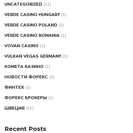
UNCATEGORIZED
(11)
VERDE CASINO HUNGARY
(1)
VERDE CASINO POLAND
(1)
VERDE CASINO ROMANIA
(1)
VOVAN CASINO
(2)
VULKAN VEGAS GERMANY
(1)
КОМЕТА КАЗИНО
(1)
НОВОСТИ ФОРЕКС
(2)
ФИНТЕХ
(1)
ФОРЕКС БРОКЕРЫ
(1)
ШВЕЦИЯ
(21)
Recent Posts