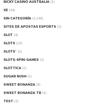
RICKY CASINO AUSTRALIA
(1)
SE
(44)
SIN CATEGORÍA
(2.149)
SITES DE APOSTAS ESPORTS
(2)
SLOT
(4)
SLOTS
(10)
SLOTS`
(1)
SLOTS-SPIN-GAMES
(2)
SLOTTICA
(1)
SUGAR RUSH
(1)
SWEET BONANZA
(5)
SWEET BONANZA TR
(1)
TEST
(2)