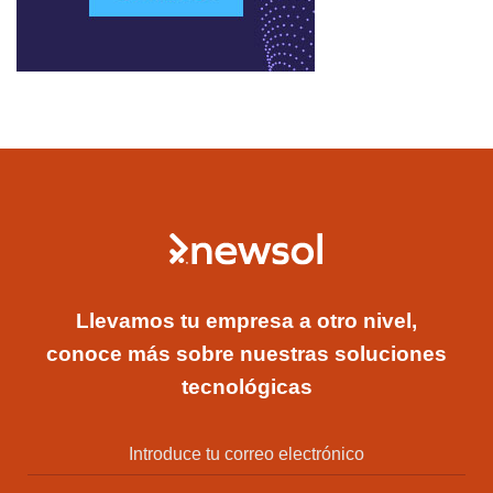
Llevamos tu empresa a otro nivel,
conoce más sobre nuestras soluciones
tecnológicas