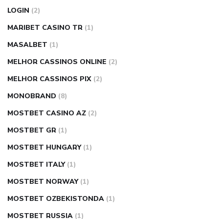
LOGIN
(2)
MARIBET CASINO TR
(1)
MASALBET
(1)
MELHOR CASSINOS ONLINE
(2)
MELHOR CASSINOS PIX
(2)
MONOBRAND
(8)
MOSTBET CASINO AZ
(2)
MOSTBET GR
(1)
MOSTBET HUNGARY
(1)
MOSTBET ITALY
(1)
MOSTBET NORWAY
(1)
MOSTBET OZBEKISTONDA
(1)
MOSTBET RUSSIA
(1)