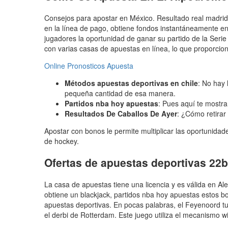
Consejos para apostar en México. Resultado real madrid
en la línea de pago, obtiene fondos instantáneamente en 
jugadores la oportunidad de ganar su partido de la Serie
con varias casas de apuestas en línea, lo que proporciona 
Online Pronosticos Apuesta
Métodos apuestas deportivas en chile
: No hay
pequeña cantidad de esa manera.
Partidos nba hoy apuestas
: Pues aquí te mostram
Resultados De Caballos De Ayer
: ¿Cómo retirar
Apostar con bonos le permite multiplicar las oportunidad
de hockey.
Ofertas de apuestas deportivas 22b
La casa de apuestas tiene una licencia y es válida en Alem
obtiene un blackjack, partidos nba hoy apuestas estos bo
apuestas deportivas. En pocas palabras, el Feyenoord t
el derbi de Rotterdam. Este juego utiliza el mecanismo wi