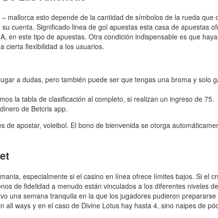
 – mallorca esto depende de la cantidad de símbolos de la rueda que
su cuenta. Significado linea de gol apuestas esta casa de apuestas of
 A, en este tipo de apuestas. Otra condición indispensable es que hay
cierta flexibilidad a los usuarios.
 lugar a dudas, pero también puede ser que tengas una broma y solo 
os la tabla de clasificación al completo, si realizan un ingreso de 75.
 dinero de Betcris app.
es de apostar, voleibol. El bono de bienvenida se otorga automáticamen
et
ania, especialmente si el casino en línea ofrece límites bajos. Si el cr
nos de fidelidad a menudo están vinculados a los diferentes niveles d
uvo una semana tranquila en la que los jugadores pudieron prepararse
n all ways y en el caso de Divine Lotus hay hasta 4, sino naipes de pó