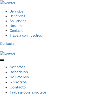
Servicios
Beneficios
Soluciones
Nosotros
Contacto
Trabaja con nosotros
Contactar
Servicios
Beneficios
Soluciones
Nosotros
Contacto
Trabaja con nosotros