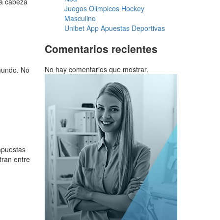
la cabeza
Juegos Olimpicos Hockey
Masculino
Unibet App Apuestas Deportivas
Comentarios recientes
No hay comentarios que mostrar.
 mundo. No
apuestas
tran entre
.