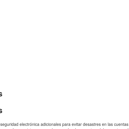
s
s
eguridad electrónica adicionales para evitar desastres en las cuentas