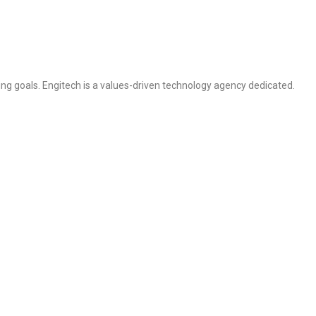
ng goals. Engitech is a values-driven technology agency dedicated.