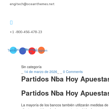
engitech@oceanthemes.net
+1 -800-456-478-23
Facebook-
Pinterest-
Twitter
Instagram
f
p
Sin categoría
_
14 de marzo de 2026
_
_
0 Comments
Partidos Nba Hoy Apuesta
Partidos Nba Hoy Apuesta
La mayoría de los bancos también utilizarán medidas de s