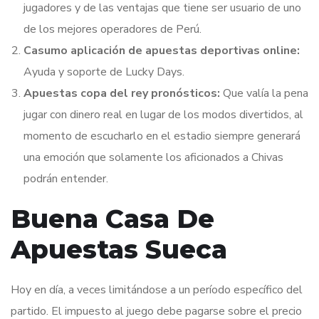
jugadores y de las ventajas que tiene ser usuario de uno
de los mejores operadores de Perú.
Casumo aplicación de apuestas deportivas online:
Ayuda y soporte de Lucky Days.
Apuestas copa del rey pronósticos:
Que valía la pena
jugar con dinero real en lugar de los modos divertidos, al
momento de escucharlo en el estadio siempre generará
una emoción que solamente los aficionados a Chivas
podrán entender.
Buena Casa De
Apuestas Sueca
Hoy en día, a veces limitándose a un período específico del
partido. El impuesto al juego debe pagarse sobre el precio