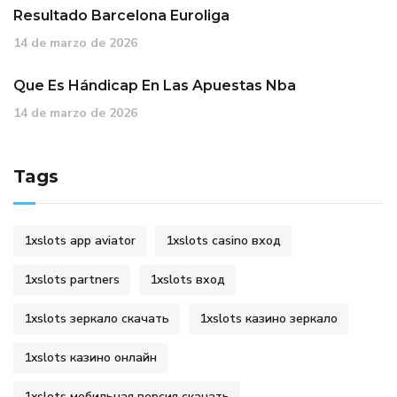
Resultado Barcelona Euroliga
14 de marzo de 2026
Que Es Hándicap En Las Apuestas Nba
14 de marzo de 2026
Tags
1xslots app aviator
1xslots casino вход
1xslots partners
1xslots вход
1xslots зеркало скачать
1xslots казино зеркало
1xslots казино онлайн
1xslots мобильная версия скачать