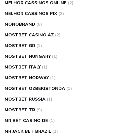
MELHOR CASSINOS ONLINE
(2)
MELHOR CASSINOS PIX
(2)
MONOBRAND
(8)
MOSTBET CASINO AZ
(2)
MOSTBET GR
(1)
MOSTBET HUNGARY
(1)
MOSTBET ITALY
(1)
MOSTBET NORWAY
(1)
MOSTBET OZBEKISTONDA
(1)
MOSTBET RUSSIA
(1)
MOSTBET TR
(9)
MR BET CASINO DE
(1)
MR JACK BET BRAZIL
(2)