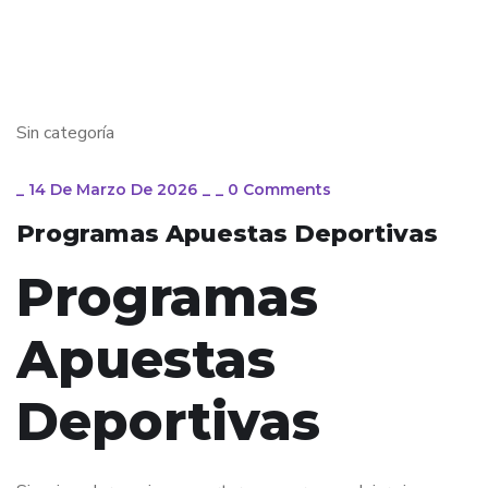
Sin categoría
_
14 De Marzo De 2026
_
_
0 Comments
Programas Apuestas Deportivas
Programas
Apuestas
Deportivas