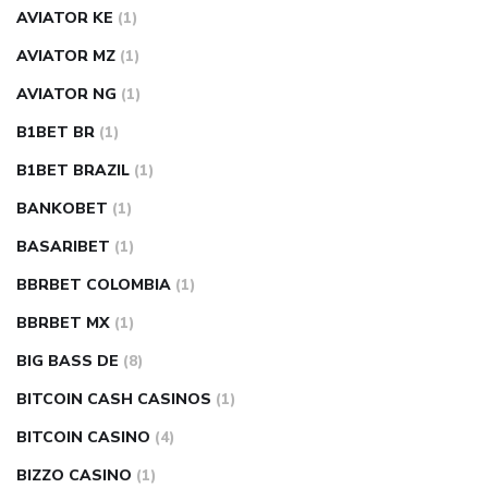
AVIATOR KE
(1)
AVIATOR MZ
(1)
AVIATOR NG
(1)
B1BET BR
(1)
B1BET BRAZIL
(1)
BANKOBET
(1)
BASARIBET
(1)
BBRBET COLOMBIA
(1)
BBRBET MX
(1)
BIG BASS DE
(8)
BITCOIN CASH CASINOS
(1)
BITCOIN CASINO
(4)
BIZZO CASINO
(1)