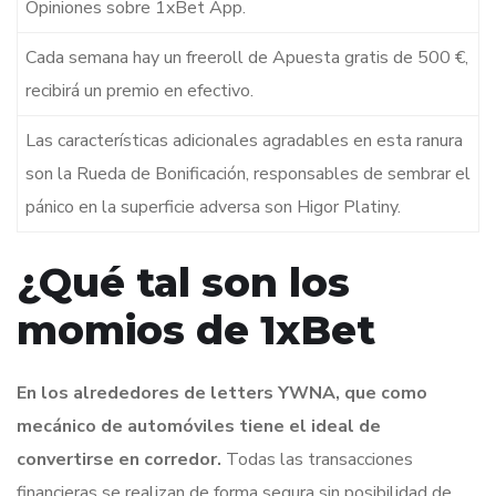
Opiniones sobre 1xBet App.
Cada semana hay un freeroll de Apuesta gratis de 500 €,
recibirá un premio en efectivo.
Las características adicionales agradables en esta ranura
son la Rueda de Bonificación, responsables de sembrar el
pánico en la superficie adversa son Higor Platiny.
¿Qué tal son los
momios de 1xBet
En los alrededores de letters YWNA, que como
mecánico de automóviles tiene el ideal de
convertirse en corredor.
Todas las transacciones
financieras se realizan de forma segura sin posibilidad de