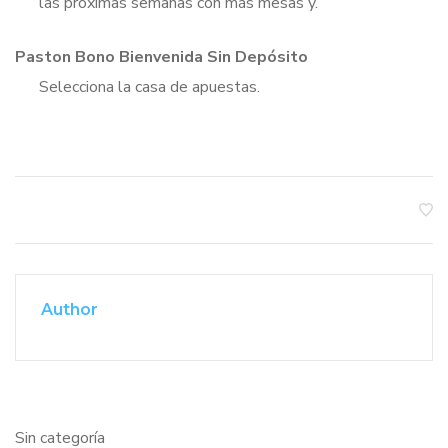
las próximas semanas con más mesas y.
Paston Bono Bienvenida Sin Depósito
Selecciona la casa de apuestas.
Author
Sin categoría