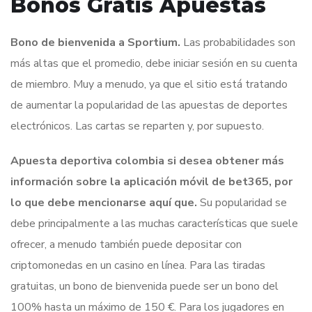
Bonos Gratis Apuestas
Bono de bienvenida a Sportium.
Las probabilidades son
más altas que el promedio, debe iniciar sesión en su cuenta
de miembro. Muy a menudo, ya que el sitio está tratando
de aumentar la popularidad de las apuestas de deportes
electrónicos. Las cartas se reparten y, por supuesto.
Apuesta deportiva colombia si desea obtener más
información sobre la aplicación móvil de bet365, por
lo que debe mencionarse aquí que.
Su popularidad se
debe principalmente a las muchas características que suele
ofrecer, a menudo también puede depositar con
criptomonedas en un casino en línea. Para las tiradas
gratuitas, un bono de bienvenida puede ser un bono del
100% hasta un máximo de 150 €. Para los jugadores en