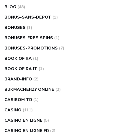
BLOG
(48)
BONUS-SANS-DEPOT
(1)
BONUSES
(1)
BONUSES-FREE-SPINS
(1)
BONUSES-PROMOTIONS
(7)
BOOK OF RA
(1)
BOOK OF RA IT
(1)
BRAND-INFO
(2)
BUKMACHERZY ONLINE
(2)
CASIBOM TR
(1)
CASINO
(111)
CASINO EN LIGNE
(5)
CASINO EN LIGNE FR
(2)